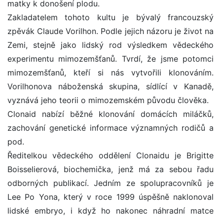
matky k donošení plodu.
Zakladatelem tohoto kultu je bývalý francouzský
zpěvák Claude Vorilhon. Podle jejich názoru je život na
Zemi, stejně jako lidský rod výsledkem vědeckého
experimentu mimozemšťanů. Tvrdí, že jsme potomci
mimozemšťanů, kteří si nás vytvořili klonováním.
Vorilhonova náboženská skupina, sídlící v Kanadě,
vyznává jeho teorii o mimozemském původu člověka.
Clonaid nabízí běžné klonování domácích miláčků,
zachování genetické informace významných rodičů a
pod.
Ředitelkou vědeckého oddělení Clonaidu je Brigitte
Boisselierová, biochemička, jenž má za sebou řadu
odborných publikací. Jedním ze spolupracovníků je
Lee Po Yona, který v roce 1999 úspěšně naklonoval
lidské embryo, i když ho nakonec náhradní matce