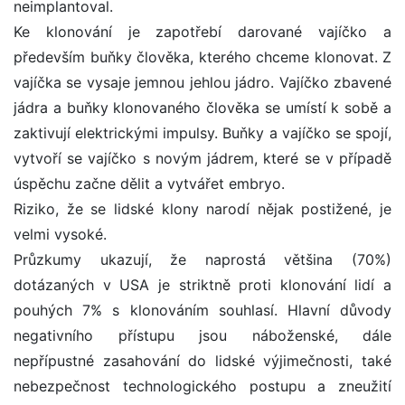
neimplantoval.
Ke klonování je zapotřebí darované vajíčko a
především buňky člověka, kterého chceme klonovat. Z
vajíčka se vysaje jemnou jehlou jádro. Vajíčko zbavené
jádra a buňky klonovaného člověka se umístí k sobě a
zaktivují elektrickými impulsy. Buňky a vajíčko se spojí,
vytvoří se vajíčko s novým jádrem, které se v případě
úspěchu začne dělit a vytvářet embryo.
Riziko, že se lidské klony narodí nějak postižené, je
velmi vysoké.
Průzkumy ukazují, že naprostá většina (70%)
dotázaných v USA je striktně proti klonování lidí a
pouhých 7% s klonováním souhlasí. Hlavní důvody
negativního přístupu jsou náboženské, dále
nepřípustné zasahování do lidské výjimečnosti, také
nebezpečnost technologického postupu a zneužití