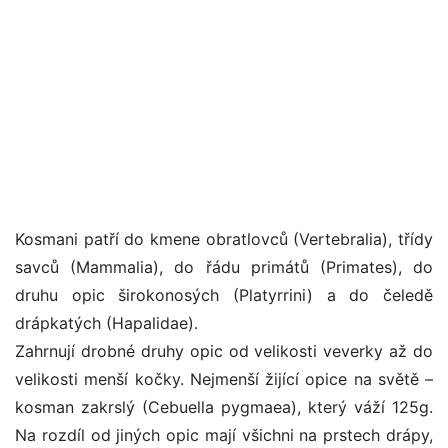
Kosmani patří do kmene obratlovců (Vertebralia), třídy
savců (Mammalia), do řádu primátů (Primates), do
druhu opic širokonosých (Platyrrini) a do čeledě
drápkatých (Hapalidae).
Zahrnují drobné druhy opic od velikosti veverky až do
velikosti menší kočky. Nejmenší žijící opice na světě –
kosman zakrslý (Cebuella pygmaea), který váží 125g.
Na rozdíl od jiných opic mají všichni na prstech drápy,