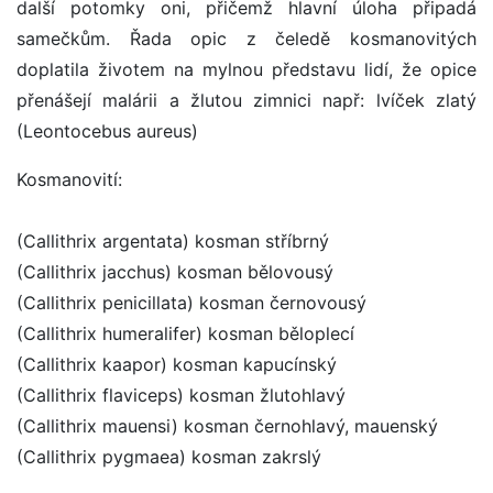
další potomky oni, přičemž hlavní úloha připadá
samečkům. Řada opic z čeledě kosmanovitých
doplatila životem na mylnou představu lidí, že opice
přenášejí malárii a žlutou zimnici např: lvíček zlatý
(Leontocebus aureus)
Kosmanovití:
(Callithrix argentata) kosman stříbrný
(Callithrix jacchus) kosman bělovousý
(Callithrix penicillata) kosman černovousý
(Callithrix humeralifer) kosman běloplecí
(Callithrix kaapor) kosman kapucínský
(Callithrix flaviceps) kosman žlutohlavý
(Callithrix mauensi) kosman černohlavý, mauenský
(Callithrix pygmaea) kosman zakrslý