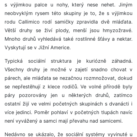
s výjimkou palce u nohy, který nese nehet. Jiným
neobvyklým rysem této skupiny je to, že s výjimkou
rodu Callimico rodí samičky zpravidla dvě mláďata.
Větší druhy se živí plody, menší jsou hmyzožravé.
Mnoho druhů vyhledává také rostlinné šťávy a nektar.
Vyskytují se v Jižní Americe.
Typická sociální struktura je kuriózně záhadná.
Všechny druhy je možné v zajetí snadno chovat v
párech, ale mláďata se nezačnou rozmnožovat, dokud
se nepřestěhují z klece rodičů. Ve volné přírodě byly
páry pozorovány jen u některých druhů, zatímco
ostatní žijí ve velmi početných skupinách s dvanácti i
více jedinci. Poměr pohlaví v početných tlupách navíc
není vyvážený a samci mají převahu nad samicemi.
Nedávno se ukázalo, že sociální systémy vyvinuté u