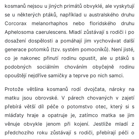
kosmanů nejsou u jiných primátů obvyklé, ale vyskytují
se u některých ptáků, například u australského druhu
Corcorax melanorhaphos nebo floridského druhu
Aphelosoma caerulescens. Mladí zůstávají s rodiči i po
dosažení dospělosti a pomáhají jim vychovávat další
generace potomků (tzv. systém pomocníků). Není jisté,
co je nakonec přinutí rodinu opustit, ale u ptáků s
podobných sociálním chováním obyčejně rodinu
opouštějí nejdříve samičky a teprve po nich samci.
Protože většina kosmanů rodí dvojčata, nároky na
matku jsou obrovské. V párech chovaných v zajetí
přebírá větší díl péče o potomstvo otec, který si s
mláďaty hraje a opatruje je, zatímco matka se jim
věnuje obvykle jenom při kojení. Jestliže mladí z
předchozího roku zůstávají s rodiči, přebírají péči o