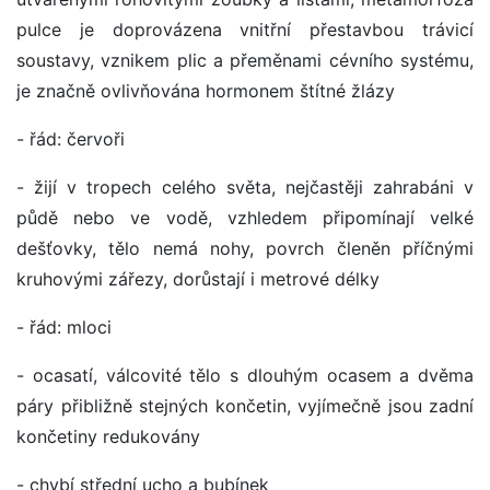
pulce je doprovázena vnitřní přestavbou trávicí
soustavy, vznikem plic a přeměnami cévního systému,
je značně ovlivňována hormonem štítné žlázy
- řád: červoři
- žijí v tropech celého světa, nejčastěji zahrabáni v
půdě nebo ve vodě, vzhledem připomínají velké
dešťovky, tělo nemá nohy, povrch členěn příčnými
kruhovými zářezy, dorůstají i metrové délky
- řád: mloci
- ocasatí, válcovité tělo s dlouhým ocasem a dvěma
páry přibližně stejných končetin, vyjímečně jsou zadní
končetiny redukovány
- chybí střední ucho a bubínek