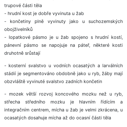
trupové části těla
- hrudní kost je dobře vyvinuta u žab
- končetiny plně vyvinuty jako u suchozemských
obojživelníků
- lopatkové pásmo je u žab spojeno s hrudní kostí,
pánevní pásmo se napojuje na páteř, některé kosti
druhotně srůstají
- kosterní svalstvo u vodních ocasatých a larválních
stádií je segmentováno obdobně jako u ryb, žáby mají
obzvláště vyvinuté svalstvo zadních končetin
- mozek větší rozvoj koncového mozku než u ryb,
střecha středního mozku je hlavním řídícím a
integračním centrem, mícha u žab je velmi zkrácena, u
ocasatých dosahuje mícha až do ocasní části těla