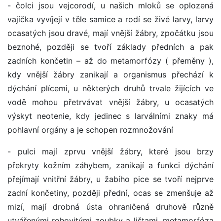
- čolci jsou vejcorodí, u našich mloků se oplozená
vajíčka vyvíjejí v těle samice a rodí se živé larvy, larvy
ocasatých jsou dravé, mají vnější žábry, zpočátku jsou
beznohé, později se tvoří základy předních a pak
zadních končetin – až do metamorfózy ( přeměny ),
kdy vnější žábry zanikají a organismus přechází k
dýchání plícemi, u některých druhů trvale žijících ve
vodě mohou přetrvávat vnější žábry, u ocasatých
výskyt neotenie, kdy jedinec s larválními znaky má
pohlavní orgány a je schopen rozmnožování
- pulci mají zprvu vnější žábry, které jsou brzy
překryty kožním záhybem, zanikají a funkci dýchání
přejímají vnitřní žábry, u žabího pice se tvoří nejprve
zadní končetiny, později přední, ocas se zmenšuje až
mizí, mají drobná ústa ohraničená druhově různě
utvářenými rohovitými zoubky a lištami, metamorfóza