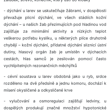
- dýchání u larev se uskutečňuje žábrami, v dospělosti
převažuje plicní dýchání, ve všech stádiích kožní
dýchání – u našich žab přezimujících pod hladinou vod
zajišťuje za minimální aktivity a nízkých teplot
veškerou potřebu kyslíku, u některých plíce druhotně
chybějí – kožní dýchání, přídatné dýchání sliznicí ústní
dutiny, hlasový orgán žab je umístěn v dýchacích
cestách, hlas samců je zesilován pomocí často
vychlípitelných rezonančních měchýřků
- cévní soustava u larev obdobná jako u ryb, srdce
rozděleno na dvě předsíně a jednu komoru, dochází k
mísení okysličené a odkysličené krve
- vylučování a osmoregulaci zajišťují ledviny, u
dospělých produkují značné množství hypotonické