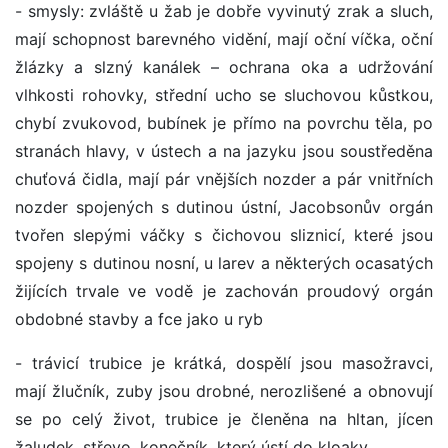
- smysly: zvláště u žab je dobře vyvinutý zrak a sluch,
mají schopnost barevného vidění, mají oční víčka, oční
žlázky a slzný kanálek – ochrana oka a udržování
vlhkosti rohovky, střední ucho se sluchovou kůstkou,
chybí zvukovod, bubínek je přímo na povrchu těla, po
stranách hlavy, v ústech a na jazyku jsou soustředěna
chuťová čidla, mají pár vnějších nozder a pár vnitřních
nozder spojených s dutinou ústní, Jacobsonův orgán
tvořen slepými váčky s čichovou sliznicí, které jsou
spojeny s dutinou nosní, u larev a některých ocasatých
žijících trvale ve vodě je zachován proudový orgán
obdobné stavby a fce jako u ryb
- trávicí trubice je krátká, dospělí jsou masožravci,
mají žlučník, zuby jsou drobné, nerozlišené a obnovují
se po celý život, trubice je členěna na hltan, jícen
žaludek, střevo, konečník, který ústí do kloaky