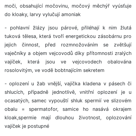
moči, obsahující močovinu, močový měchýř vyúsťuje
do kloaky, larvy vylučují amoniak
- pohlavní žlázy jsou párové, přiléhají k nim žlutá
tuková tělesa, která tvoří energetickou zásobárnu pro
jejich činnost, před rozmnožováním se zvětšují
vaječníky a objem vejcovodů díky přítomnosti zralých
vajíček, která jsou ve vejcovodech obalována
rosolovitým, ve vodě bobtnajícím sekretem
- oplození u žab vnější, vajíčka kladena v pásech či
shlucích, případně jednotlivě, vnitřní oplození je u
ocasatých, samec vypouští shluk spermií ve slizovém
obalu = spermatofor, samice ho nasává okrajem
kloak,spermie mají dlouhou životnost, oplozování
vajíček je postupné