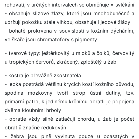
rohovatí, v určitých intervalech se obměňuje = svlékání
- obsahuje slizové žlázy, které jsou mnohobuněčné a
udržují pokožku stále vlhkou, obsahuje i jedové žlázy
- bohatě prokrvena v souvislosti s kožním dýcháním,
ve škáře jsou chromatofory s pigmenty
- tvarové typy: ještěrkovitý u mloků a čolků, červovitý
u tropických červořů, zkrácený, zploštělý u žab
- kostra je převážně zkostnatělá
- lebka postrádá většinu krycích kostí kožního původu,
spodina mozkovny tvoří strop ústní dutiny, tzv.
primární patro, k jedinému krčnímu obratli je připojena
dvěma kloubními hrboly
- obratle vždy silně zatlačují chordu, u žab je počet
obratlů značně redukován
- žebra jsou plně vyvinuta pouze u ocasatých v