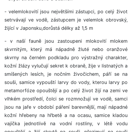
- velemlokovití jsou největšími zástupci, po celý život
setrvávají ve vodě, zástupcem je velemlok obrovský,
žijící v Japonsku,dorůstá délky až 1,5 m
- v naší fauně jsou zastoupeni mlokovití mlokem
skvrnitým, který má nápadně žluté nebo oranžové
skvrny na černém podkladu pro výstražný charakter,
kožní žlázy vylučují sekret k obraně, žije v listnatých a
smíšených lesích, je nočním živočichem, páří se na
souši, samice vypouští larvy do vody, kterou larvy po
metamorfóze opouštějí a po celý život žijí na zemi ve
vlhkém prostředí, čolci se rozmnožují ve vodě, samci
jsou na jaře v období páření barevnější, mají nápadné
kožní hřebeny na hřbetě a na ocasu, samice kladou
vajíčka jednotlivě na vodní rostliny, v létě vodu
opouštějí a žijí skrytě na souši, přezimují na souši