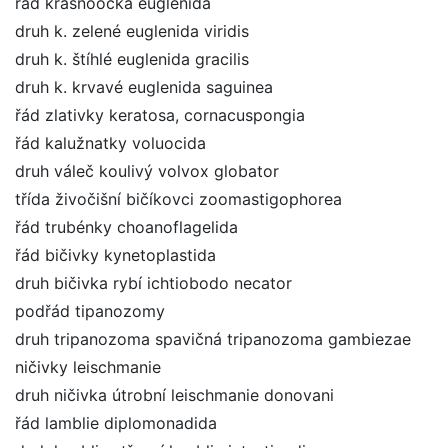
řád krásnoočka euglenida
druh k. zelené euglenida viridis
druh k. štíhlé euglenida gracilis
druh k. krvavé euglenida saguinea
řád zlativky keratosa, cornacuspongia
řád kalužnatky voluocida
druh váleč koulivý volvox globator
třída živočišní bičíkovci zoomastigophorea
řád trubénky choanoflagelida
řád bičivky kynetoplastida
druh bičivka rybí ichtiobodo necator
podřád tipanozomy
druh tripanozoma spavičná tripanozoma gambiezae
ničivky leischmanie
druh ničivka útrobní leischmanie donovani
řád lamblie diplomonadida