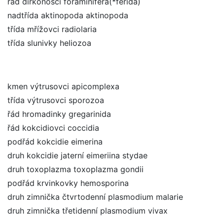
řád dírkonošci foraminifera(*ferida)
nadtřída aktinopoda aktinopoda
třída mřížovci radiolaria
třída slunivky heliozoa
kmen výtrusovci apicomplexa
třída výtrusovci sporozoa
řád hromadinky gregarinida
řád kokcidiovci coccidia
podřád kokcidie eimerina
druh kokcidie jaterní eimeriina stydae
druh toxoplazma toxoplazma gondii
podřád krvinkovky hemosporina
druh zimnička čtvrtodenní plasmodium malarie
druh zimnička třetidenní plasmodium vivax