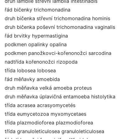
druh lamblie střevní lamblia intestinadis
řád bičenky trichomonadina
druh bičenka střevní trichomonadina hominis
druh bičenka poševní trichomonadina vaginalis
řád brvitky hypermastigina
podkmen opalinky opalina
podkmen panožkovci-kořenonožci sarcodina
nadtřída kořenonožci rizopoda
třída lobosea lobosea
řád měňavky amoebida
druh měňavka velká amoeba proteus
druh měňavka úplavičná entamoeba histolytika
třída acrasea acrasyomycetés
třída eumycetozoa myxomycetaes
třída plazmodioforea plazmodioforea
třída granuloleticulosea granuloleticulosea