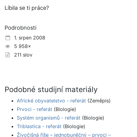
Líbila se ti práce?
Podrobnosti
1. srpen 2008
5 958×
211 slov
Podobné studijní materiály
Africké obyvatelstvo - referát
(Zeměpis)
Prvoci - referát
(Biologie)
Systém organismů - referát
(Biologie)
Triblastica - referát
(Biologie)
Živočišná říše – jednobuněčný – prvoci –