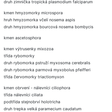
druh zimnička tropická plasmodium falciparum
kmen hmyzomorky microspora
hruh hmyzomorka včelí nosema aspis
druh hmyzomorka bourcová nosema bombycis
kmen ascetosphora
kmen výtrusenky mixozoa
třída rybomorky
druh rybomorka pstruží myxosoma cerebralis
druh rybomorka parmová myxobolus pfeifferi
třída červomorky triactiomyxon
kmen obrvení - nálevníci ciliophora
třída nálevníci ciliata
podtřída stejnobrví holotricha
druh trepka velká paramecium caudatum