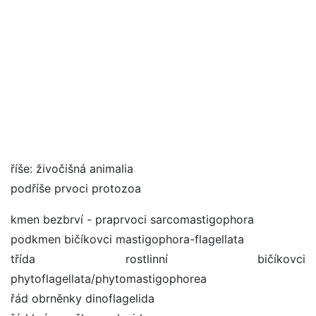
říše: živočišná animalia
podříše prvoci protozoa
kmen bezbrví - praprvoci sarcomastigophora
podkmen bičíkovci mastigophora-flagellata
třída rostlinní bičíkovci
phytoflagellata/phytomastigophorea
řád obrněnky dinoflagelida