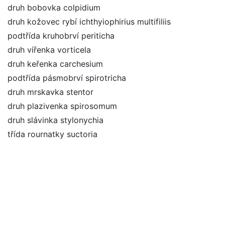
druh bobovka colpidium
druh kožovec rybí ichthyiophirius multifiliis
podtřída kruhobrví periticha
druh vířenka vorticela
druh keřenka carchesium
podtřída pásmobrví spirotricha
druh mrskavka stentor
druh plazivenka spirosomum
druh slávinka stylonychia
třída rournatky suctoria