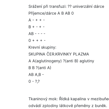
Srážení při transfuzi: ?? univerzální dárce
Příjemce/dárce A B AB 0
A - + + -
B + - + -
AB - - - -
0 + + + -
Krevní skupiny:
SKUPINA ČER.KRVINKY PLAZMA
A A(aglutinogeny) ?(anti B) aglutiny
B B ?(anti A)
AB A,B -
0 - ?,?
Tkaninový mok: Řídká kapalina v mezibuňeč
odvádí zplodiny látkově přeměny z buněk.