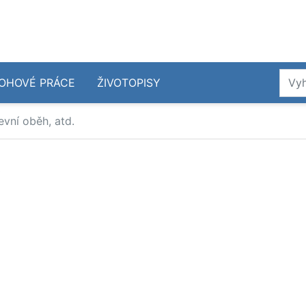
OHOVÉ PRÁCE
ŽIVOTOPISY
evní oběh, atd.
.