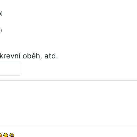
e)
)
krevní oběh, atd.