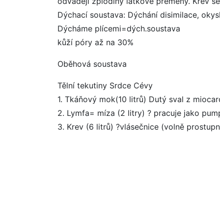
odvádějí zplodiny látkové přeměny. Krev se 
Dýchací soustava: Dýchání disimilace, oky
Dýcháme plícemi=dých.soustava
kůží póry až na 30%
Oběhová soustava
Tělní tekutiny Srdce Cévy
1. Tkáňový mok(10 litrů) Dutý sval z miocar
2. Lymfa= míza (2 litry) ? pracuje jako pum
3. Krev (6 litrů) ?vlásečnice (volně prostupn