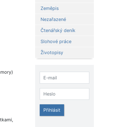
Zeměpis
Nezařazené
Čtenářský deník
Slohové práce
Životopisy
omory)
Přihlásit
tkami,