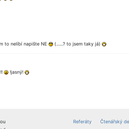
m to nelíbí napište NE
(......? to jsem taky já)
!!
!jasný!
ou
Referáty
Čtenářský de