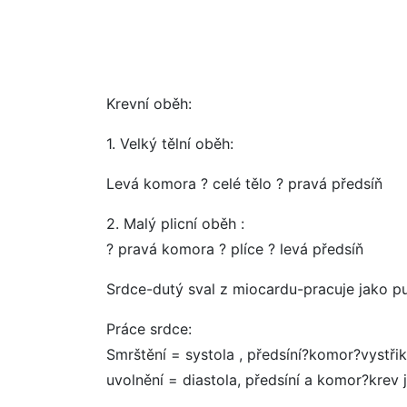
Krevní oběh:
1. Velký tělní oběh:
Levá komora ? celé tělo ? pravá předsíň
2. Malý plicní oběh :
? pravá komora ? plíce ? levá předsíň
Srdce-dutý sval z miocardu-pracuje jako p
Práce srdce:
Smrštění = systola , předsíní?komor?vystři
uvolnění = diastola, předsíní a komor?krev