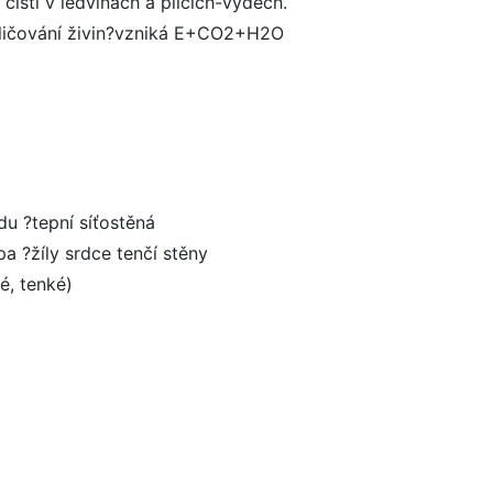
čistí v ledvinách a plicích-výdech.
sličování živin?vzniká E+CO2+H2O
du ?tepní síťostěná
pa ?žíly srdce tenčí stěny
é, tenké)