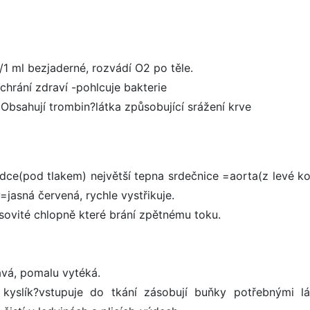
/1 ml bezjaderné, rozvádí O2 po těle.
chrání zdraví -pohlcuje bakterie
Obsahují trombin?látka způsobující srážení krve
rdce(pod tlakem) největší tepna srdečnice =aorta(z levé k
=jasná červená, rychle vystřikuje.
psovité chlopně které brání zpětnému toku.
avá, pomalu vytéká.
 kyslík?vstupuje do tkání zásobují buňky potřebnými lá