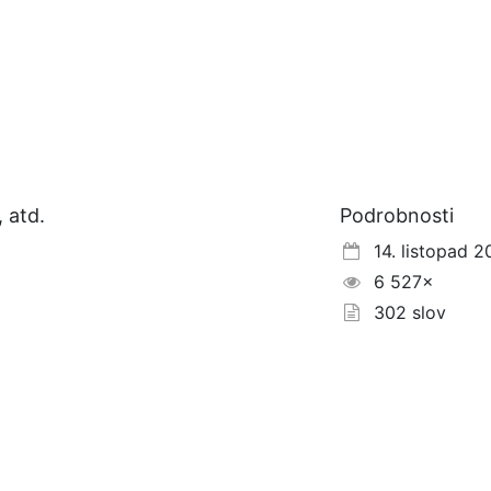
 atd.
Podrobnosti
14. listopad 2
6 527×
302 slov