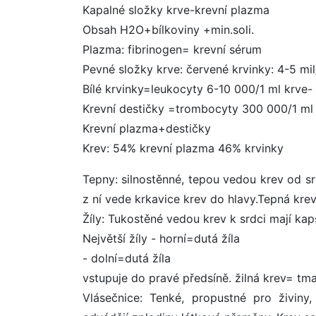
Kapalné složky krve-krevní plazma
Obsah H2O+bílkoviny +min.soli.
Plazma: fibrinogen= krevní sérum
Pevné složky krve: červené krvinky: 4-5 mil
Bílé krvinky=leukocyty 6-10 000/1 ml krve- 
Krevní destičky =trombocyty 300 000/1 ml 
Krevní plazma+destičky
Krev: 54% krevní plazma 46% krvinky
Tepny: silnostěnné, tepou vedou krev od s
z ní vede krkavice krev do hlavy.Tepná krev
Žíly: Tukostěné vedou krev k srdci mají ka
Největší žíly - horní=dutá žíla
- dolní=dutá žíla
vstupuje do pravé předsíně. žilná krev= tm
Vlásečnice: Tenké, propustné pro živiny,