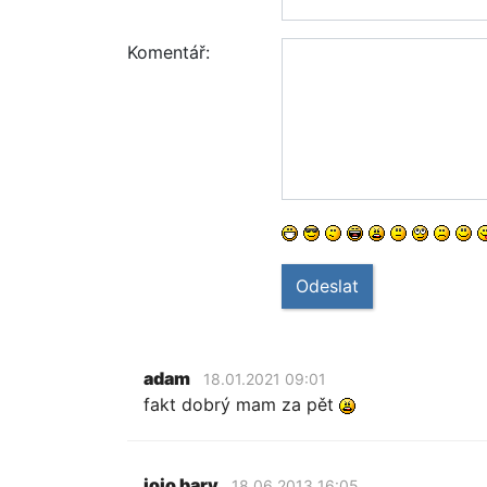
Komentář:
Odeslat
adam
18.01.2021 09:01
fakt dobrý mam za pět
jojo bary
18.06.2013 16:05