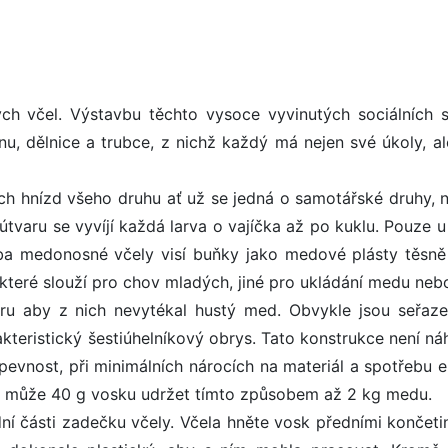
ch včel. Výstavbu těchto vysoce vyvinutých sociálních 
vnu, dělnice a trubce, z nichž každý má nejen své úkoly, al
ch hnízd všeho druhu ať už se jedná o samotářské druhy, 
 útvaru se vyvíjí každá larva o vajíčka až po kuklu. Pouze 
třeba medonosné včely visí buňky jako medové plásty těsně
ěkteré slouží pro chov mladých, jiné pro ukládání medu neb
ru aby z nich nevytékal hustý med. Obvykle jsou seřaz
teristický šestiúhelníkový obrys. Tato konstrukce není ná
evnost, při minimálních nárocích na materiál a spotřebu e
 mm, může 40 g vosku udržet tímto způsobem až 2 kg medu.
ní části zadečku včely. Včela hněte vosk předními končeti