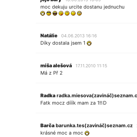
moc dekuju urcite dostanu jednuchu
Natálie
04.06.2013 16:16
Díky dostala jsem 1
miša alešová
17.11.2010 11:15
Má z Př 2
Radka
radka.miesova(zavináč)seznam.
Fatk mocz dííík mam za 1!!:D
Barča
barunka.tes(zavináč)seznam.cz
krásné moc a moc