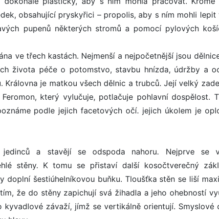
je dokonale plastický, aby s ním mohla pracovat. Kromě
edek, obsahující pryskyřici – propolis, aby s ním mohli lepit 
pkavých pupenů některých stromů a pomocí pylových koší
a ve třech kastách. Nejmenší a nejpočetnější jsou dělnice
ecích života péče o potomstvo, stavbu hnízda, údržby a o
. Královna je matkou všech dělnic a trubců. Její velký zad
. Feromon, který vylučuje, potlačuje pohlavní dospělost. T
poznáme podle jejich facetových očí. jejich úkolem je opl
jedinců a stavějí se odspoda nahoru. Nejprve se v
hlé stěny. K tomu se přistaví další kosočtverečný zák
ny doplní šestiúhelníkovou buňku. Tloušťka stěn se liší max
tím, že do stěny zapichují svá žihadla a jeho ohebností vyu
o kyvadlové závaží, jímž se vertikálně orientují. Smyslové