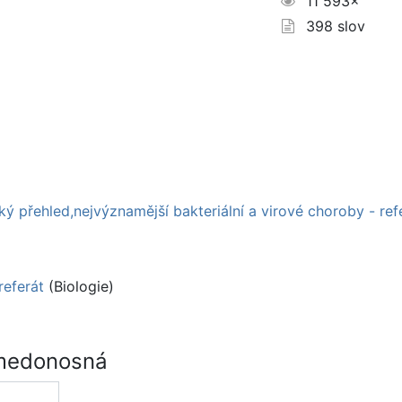
11 593×
398 slov
ý přehled,nejvýznamější bakteriální a virové choroby - ref
referát
(Biologie)
 medonosná