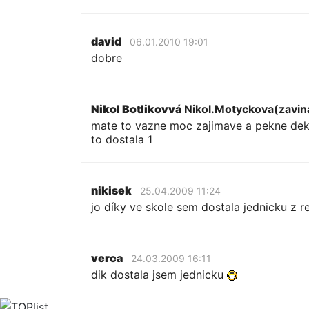
david
06.01.2010 19:01
dobre
Nikol Botlikovvá
Nikol.Motyckova(zavi
mate to vazne moc zajimave a pekne dekuj
to dostala 1
nikisek
25.04.2009 11:24
jo díky ve skole sem dostala jednicku z r
verca
24.03.2009 16:11
dik dostala jsem jednicku