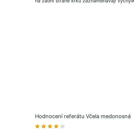
na zadní straně krku zaznamenávají výchylk
Hodnocení referátu Včela medonosná