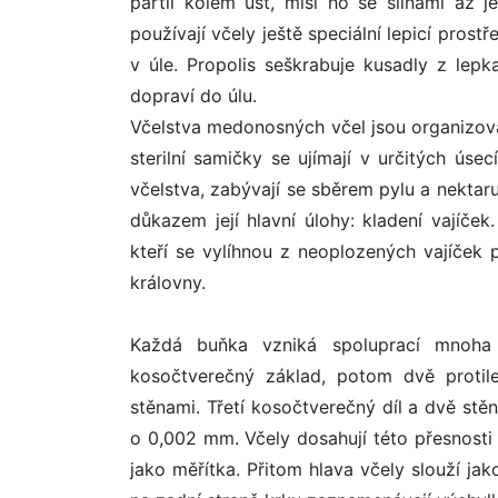
partií kolem úst, mísí ho se slinami až 
používají včely ještě speciální lepicí prostř
v úle. Propolis seškrabuje kusadly z le
dopraví do úlu.
Včelstva medonosných včel jsou organizován
sterilní samičky se ujímají v určitých ús
včelstva, zabývají se sběrem pylu a nektaru
důkazem její hlavní úlohy: kladení vajíček
kteří se vylíhnou z neoplozených vajíček 
královny.
Každá buňka vzniká spoluprací mnoha 
kosočtverečný základ, potom dvě protile
stěnami. Třetí kosočtverečný díl a dvě stě
o 0,002 mm. Včely dosahují této přesnosti 
jako měřítka. Přitom hlava včely slouží jak