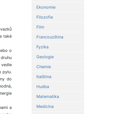
Ekonomie
Filozofie
Film
svazků
e také
Francouzština
Fyzika
nebo o
Geologie
u druhu
 vedle
Chemie
o pylu.
Italština
eny do
hodná,
Hudba
nergie
Matematika
Medicína
nami a