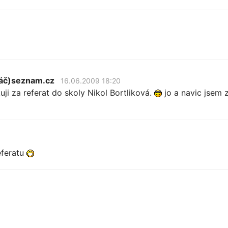
náč)seznam.cz
16.06.2009 18:20
i za referat do skoly Nikol Bortliková.
jo a navic jsem 
eferatu