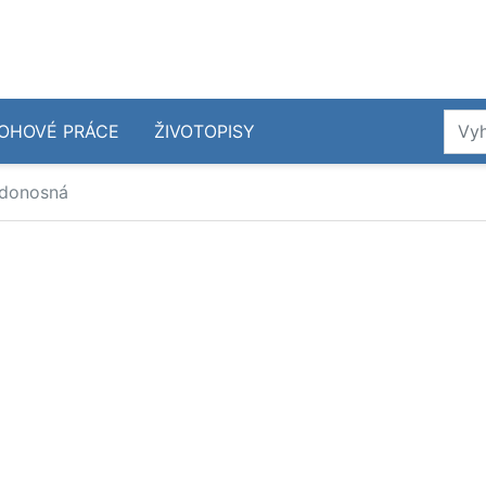
OHOVÉ PRÁCE
ŽIVOTOPISY
edonosná