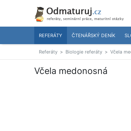
REFERÁTY
ČTENÁŘSKÝ DENÍK
SL
Referáty
Biologie referáty
Včela m
Včela medonosná