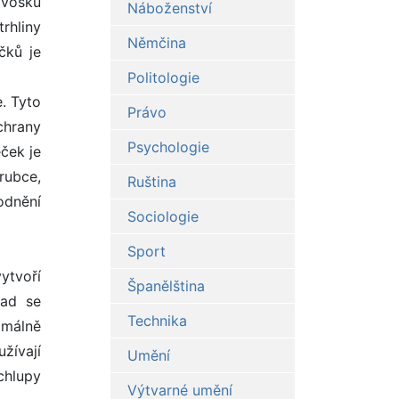
 vosku
Náboženství
trhliny
Němčina
čků je
Politologie
. Tyto
Právo
chrany
Psychologie
eček je
rubce,
Ruština
odnění
Sociologie
Sport
ytvoří
Španělština
lad se
Technika
imálně
žívají
Umění
 chlupy
Výtvarné umění