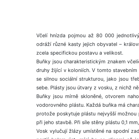
Včelí hnízda pojmou až 80 000 jednotlivý
odráží různé kasty jejich obyvatel – králo
zcela specifickou postavu a velikost.
Buňky jsou charakteristickým znakem včelí
druhy žijící v koloniích. V tomto stavebním
se silnou sociální strukturou, jako jsou 
sebe. Plásty jsou útvary z vosku, z nichž n
Buňky jsou mírně skloněné, otvorem naho
vodorovného plástu. Každá buňka má charak
protože poskytuje plástu nejvyšší možnou p
při jeho stavbě. Při síle stěny plástu 0,1
Vosk vylučují žlázy umístěné na spodní zad