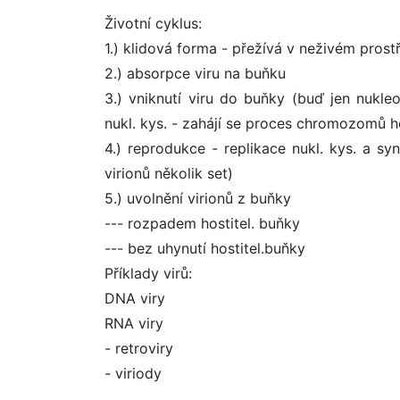
Životní cyklus:
1.) klidová forma - přežívá v neživém prost
2.) absorpce viru na buňku
3.) vniknutí viru do buňky (buď jen nukle
nukl. kys. - zahájí se proces chromozomů h
4.) reprodukce - replikace nukl. kys. a sy
virionů několik set)
5.) uvolnění virionů z buňky
--- rozpadem hostitel. buňky
--- bez uhynutí hostitel.buňky
Příklady virů:
DNA viry
RNA viry
- retroviry
- viriody