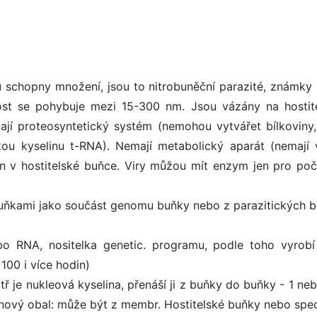
ou schopny množení, jsou to nitrobuněční parazité, známky 
ikost se pohybuje mezi 15-300 nm. Jsou vázány na hostit
í proteosyntetický systém (nemohou vytvářet bílkoviny,
kou kyselinu t-RNA). Nemají metabolický aparát (nemají v
n v hostitelské buňce. Viry můžou mít enzym jen pro poč
buňkami jako součást genomu buňky nebo z parazitických ba
o RNA, nositelka genetic. programu, podle toho vyrobí
100 i více hodin)
tř je nukleová kyselina, přenáší ji z buňky do buňky - 1 ne
ový obal: může být z membr. Hostitelské buňky nebo spec