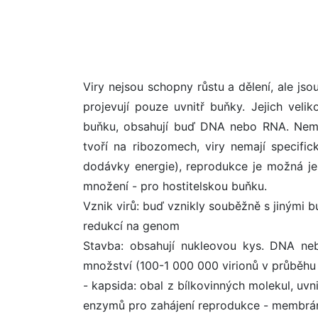
Viry nejsou schopny růstu a dělení, ale js
projevují pouze uvnitř buňky. Jejich vel
buňku, obsahují buď DNA nebo RNA. Nemaj
tvoří na ribozomech, viry nemají specific
dodávky energie), reprodukce je možná je
množení - pro hostitelskou buňku.
Vznik virů: buď vznikly souběžně s jinými 
redukcí na genom
Stavba: obsahují nukleovou kys. DNA neb
množství (100-1 000 000 virionů v průběhu 
- kapsida: obal z bílkovinných molekul, uvni
enzymů pro zahájení reprodukce - membrán