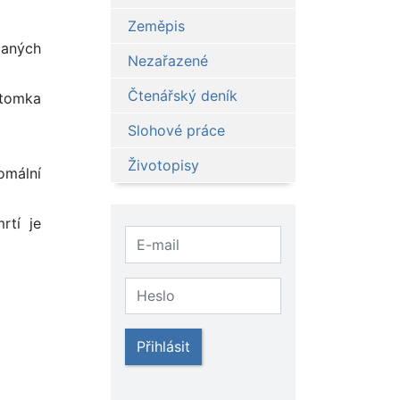
Zeměpis
laných
Nezařazené
Čtenářský deník
otomka
Slohové práce
Životopisy
omální
rtí je
Přihlásit