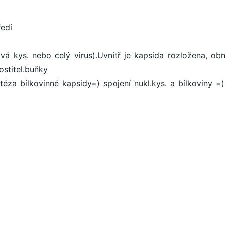
ředí
ová kys. nebo celý virus).Uvnitř je kapsida rozložena, ob
ostitel.buňky
ntéza bílkovinné kapsidy=) spojení nukl.kys. a bílkoviny =)