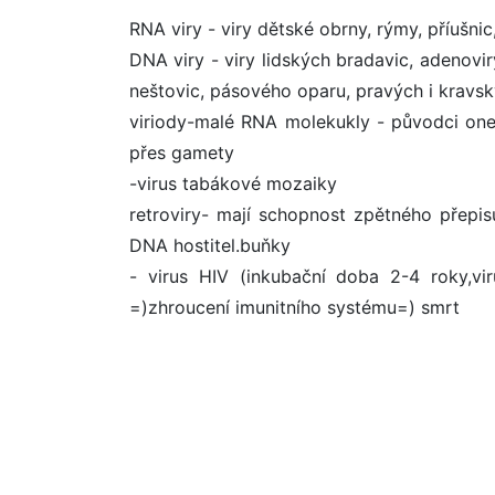
RNA viry - viry dětské obrny, rýmy, příušnic,
DNA viry - viry lidských bradavic, adenovi
neštovic, pásového oparu, pravých i kravs
viriody-malé RNA molekukly - původci onem
přes gamety
-virus tabákové mozaiky
retroviry- mají schopnost zpětného přep
DNA hostitel.buňky
- virus HIV (inkubační doba 2-4 roky,vi
=)zhroucení imunitního systému=) smrt