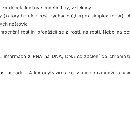
 zarděnek, klíšťové encefalitidy, vztekliny
ry (katary horních cest dýchacích),herpex simplex (opar), p
kých neštovic
ocnění rostlin, přenášejí se z rostl. na rostl. Nebo na p
isu informace z RNA na DNA, DNA se začlení do chromoz
rus napadá T4-limfocyty,virus se v nich rozmnoží a usm