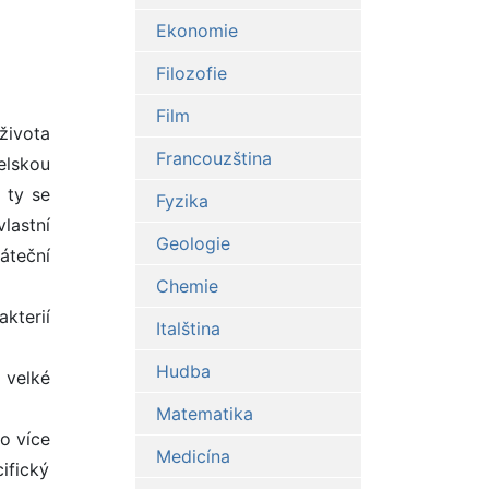
Ekonomie
Filozofie
Film
života
Francouzština
elskou
 ty se
Fyzika
lastní
Geologie
áteční
Chemie
kterií
Italština
Hudba
 velké
Matematika
bo více
Medicína
ifický