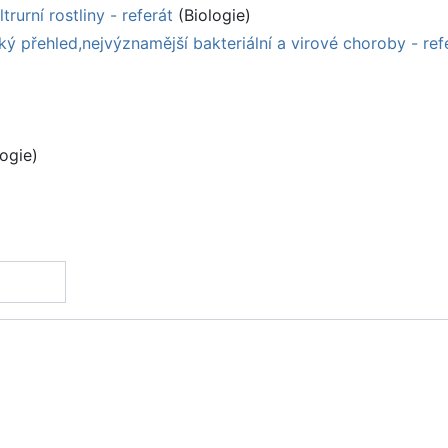
trurní rostliny - referát
(Biologie)
ý přehled,nejvýznamější bakteriální a virové choroby - ref
ogie)