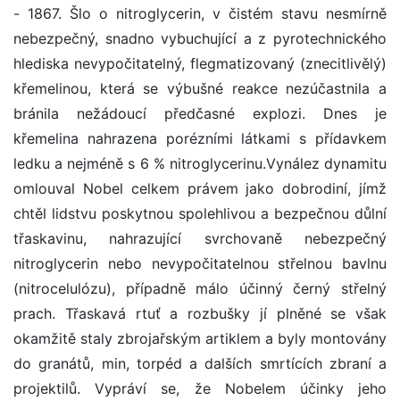
- 1867. Šlo o nitroglycerin, v čistém stavu nesmírně
nebezpečný, snadno vybuchující a z pyrotechnického
hlediska nevypočitatelný, flegmatizovaný (znecitlivělý)
křemelinou, která se výbušné reakce nezúčastnila a
bránila nežádoucí předčasné explozi. Dnes je
křemelina nahrazena porézními látkami s přídavkem
ledku a nejméně s 6 % nitroglycerinu.Vynález dynamitu
omlouval Nobel celkem právem jako dobrodiní, jímž
chtěl lidstvu poskytnou spolehlivou a bezpečnou důlní
třaskavinu, nahrazující svrchovaně nebezpečný
nitroglycerin nebo nevypočitatelnou střelnou bavlnu
(nitrocelulózu), případně málo účinný černý střelný
prach. Třaskavá rtuť a rozbušky jí plněné se však
okamžitě staly zbrojařským artiklem a byly montovány
do granátů, min, torpéd a dalších smrtících zbraní a
projektilů. Vypráví se, že Nobelem účinky jeho