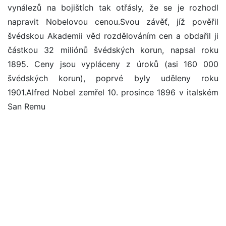
vynálezů na bojištích tak otřásly, že se je rozhodl
napravit Nobelovou cenou.Svou závěť, jíž pověřil
švédskou Akademii věd rozdělováním cen a obdařil ji
částkou 32 miliónů švédských korun, napsal roku
1895. Ceny jsou vypláceny z úroků (asi 160 000
švédských korun), poprvé byly uděleny roku
1901.Alfred Nobel zemřel 10. prosince 1896 v italském
San Remu