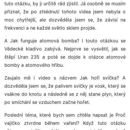
tuto otázku, by ji určitě rád zjistil. Já osobně se musím
přiznat, že po zhlédnutí tohoto videa jsem nebyla o
moc chytřejší, ale dozvěděla jsem se, že závisí na
frekvenci a ne každé světlo sklem projde.
A Jak funguje atomová bomba? I touto otázkou se
Vědecké kladivo zabývá. Nejprve se vysvětlí, jak se
štěpí Uran 235 a poté se dojde k otázce atomové
bomby a atomového hřibu.
Zaujalo mě i video s názvem Jak hoří svíčka? A
dozvěděla jsem se, že palivem svíčky je vosk, který se
vsákne do knotu a následně se z něj stane plyn, který
po smíchání se vzduchem začne hořet.
Poslední téma, které bych sem chtěla napsat je Proč
vajíčko ztvrdne během vaření? Když tuto otázku