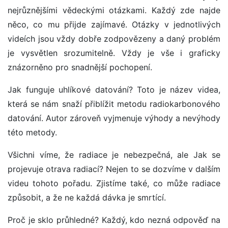
nejrůznějšími vědeckými otázkami. Každý zde najde
něco, co mu přijde zajímavé. Otázky v jednotlivých
videích jsou vždy dobře zodpovězeny a daný problém
je vysvětlen srozumitelně. Vždy je vše i graficky
znázorněno pro snadnější pochopení.
Jak funguje uhlíkové datování? Toto je název videa,
která se nám snaží přiblížit metodu radiokarbonového
datování. Autor zároveň vyjmenuje výhody a nevýhody
této metody.
Všichni víme, že radiace je nebezpečná, ale Jak se
projevuje otrava radiací? Nejen to se dozvíme v dalším
videu tohoto pořadu. Zjistíme také, co může radiace
způsobit, a že ne každá dávka je smrtící.
Proč je sklo průhledné? Každý, kdo nezná odpověď na