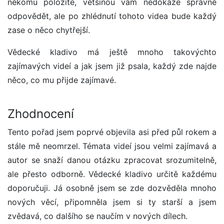
někomu položíte, většinou vám nedokáže správně
odpovědět, ale po zhlédnutí tohoto videa bude každý
zase o něco chytřejší.
Vědecké kladivo má ještě mnoho takovýchto
zajímavých videí a jak jsem již psala, každý zde najde
něco, co mu přijde zajímavé.
Zhodnocení
Tento pořad jsem poprvé objevila asi před půl rokem a
stále mě neomrzel. Témata videí jsou velmi zajímavá a
autor se snaží danou otázku zpracovat srozumitelně,
ale přesto odborně. Vědecké kladivo určitě každému
doporučuji. Já osobně jsem se zde dozvěděla mnoho
nových věcí, připomněla jsem si ty starší a jsem
zvědavá, co dalšího se naučím v nových dílech.