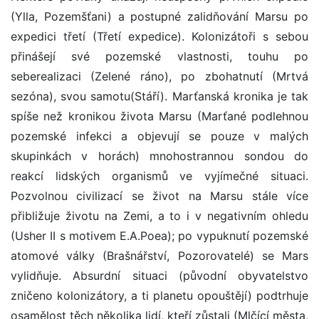
(Ylla, Pozemšťani) a postupné zalidňování Marsu po
expedici třetí (Třetí expedice). Kolonizátoři s sebou
přinášejí své pozemské vlastnosti, touhu po
seberealizaci (Zelené ráno), po zbohatnutí (Mrtvá
sezóna), svou samotu(Stáří). Marťanská kronika je tak
spíše než kronikou života Marsu (Marťané podlehnou
pozemské infekci a objevují se pouze v malých
skupinkách v horách) mnohostrannou sondou do
reakcí lidských organismů ve vyjímečné situaci.
Pozvolnou civilizací se život na Marsu stále více
přibližuje životu na Zemi, a to i v negativním ohledu
(Usher II s motivem E.A.Poea); po vypuknutí pozemské
atomové války (Brašnářství, Pozorovatelé) se Mars
vylidňuje. Absurdní situaci (původní obyvatelstvo
zničeno kolonizátory, a ti planetu opouštějí) podtrhuje
osamělost těch několika lidí, kteří zůstali (Mlčící města,