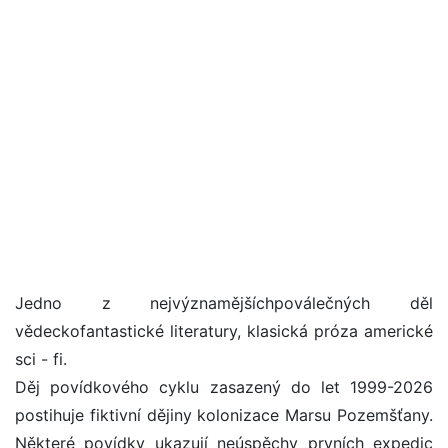
Jedno z nejvýznamějšíchpoválečných děl
vědeckofantastické literatury, klasická próza americké
sci - fi.
Děj povídkového cyklu zasazený do let 1999-2026
postihuje fiktivní dějiny kolonizace Marsu Pozemšťany.
Některé povídky ukazují neúspěchy prvních expedic