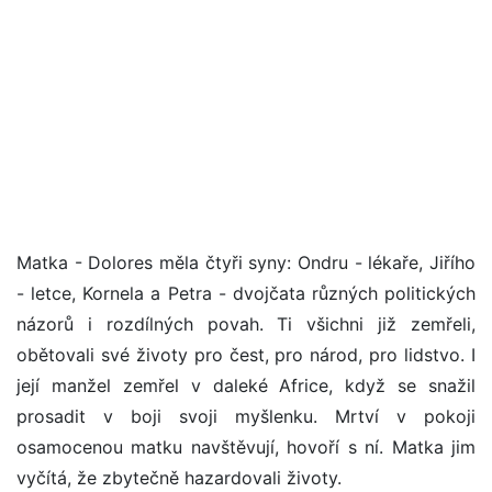
Matka - Dolores měla čtyři syny: Ondru - lékaře, Jiřího
- letce, Kornela a Petra - dvojčata různých politických
názorů i rozdílných povah. Ti všichni již zemřeli,
obětovali své životy pro čest, pro národ, pro lidstvo. I
její manžel zemřel v daleké Africe, když se snažil
prosadit v boji svoji myšlenku. Mrtví v pokoji
osamocenou matku navštěvují, hovoří s ní. Matka jim
vyčítá, že zbytečně hazardovali životy.