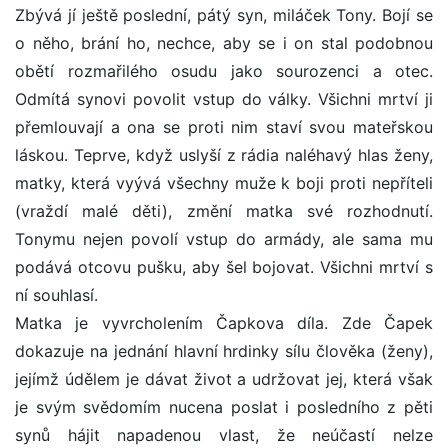
Zbývá jí ještě poslední, pátý syn, miláček Tony. Bojí se
o něho, brání ho, nechce, aby se i on stal podobnou
obětí rozmařilého osudu jako sourozenci a otec.
Odmítá synovi povolit vstup do války. Všichni mrtví ji
přemlouvají a ona se proti nim staví svou mateřskou
láskou. Teprve, když uslyší z rádia naléhavý hlas ženy,
matky, která vyývá všechny muže k boji proti nepříteli
(vraždí malé děti), změní matka své rozhodnutí.
Tonymu nejen povolí vstup do armády, ale sama mu
podává otcovu pušku, aby šel bojovat. Všichni mrtví s
ní souhlasí.
Matka je vyvrcholením Čapkova díla. Zde Čapek
dokazuje na jednání hlavní hrdinky sílu člověka (ženy),
jejímž údělem je dávat život a udržovat jej, která však
je svým svědomím nucena poslat i posledního z pěti
synů hájit napadenou vlast, že neúčastí nelze