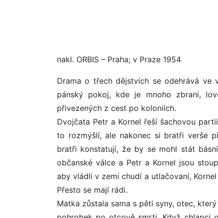
nakl. ORBIS – Praha; v Praze 1954
Drama o třech dějstvích se odehrává ve v
pánský pokoj, kde je mnoho zbrani, love
přivezených z cest po koloniích.
Dvojčata Petr a Kornel řeší šachovou partii 
to rozmýšlí, ale nakonec si bratři verše p
bratři konstatují, že by se mohl stát bás
občanské válce a Petr a Kornel jsou stoupe
aby vládli v zemi chudí a utlačovaní, Kornel
Přesto se mají rádi.
Matka zůstala sama s pěti syny, otec, který 
pohrobek po otcově smrti. Když chlapci o