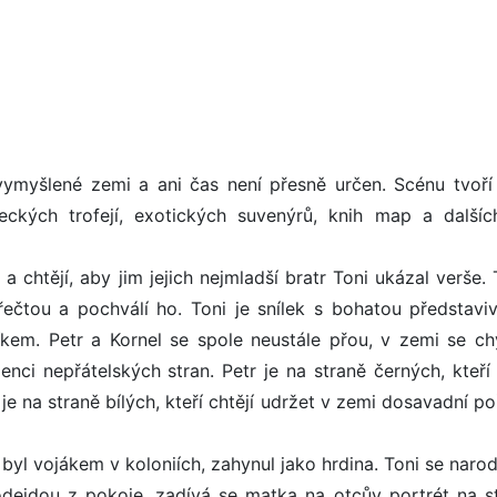
ymyšlené zemi a ani čas není přesně určen. Scénu tvoří
ckých trofejí, exotických suvenýrů, knih map a dalšíc
a chtějí, aby jim jejich nejmladší bratr Toni ukázal verše. 
řečtou a pochválí ho. Toni je snílek s bohatou představiv
níkem. Petr a Kornel se spole neustále přou, v zemi se ch
nci nepřátelských stran. Petr je na straně černých, kteří c
 je na straně bílých, kteří chtějí udržet v zemi dosavadní p
byl vojákem v koloniích, zahynul jako hrdina. Toni se narod
dejdou z pokoje, zadívá se matka na otcův portrét na s