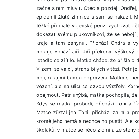
začne s ním mluvit. Otec a později Ondřej,
epidemii žluté zimnice a sám se nakazil. M
těžké při malé vojenské penzi vychovat pět s
dokázat svému plukovníkovi, že se nebojí jí
kraje a tam zahynul. Přichází Ondra a v
pokoje vchází Jiří. Jiří překonal výškový
letadlo se zřítilo. Matka chápe, že přišla o d
V zemi se válčí, strana bílých vítězí. Petr 
boji, rukojmí budou popraveni. Matka si ne
vězení, ale na ulicí se ozvou výstřely. Ko
obejmout. Petr uhýbá, matka pochopila, že 
Kdys se matka probudí, přichází Toni a řík
Matce zůstal jen Toni, přichází za ní a pr
kromě jeho nemá a nechce ho pustit. Ale když
školáků, v matce se něco zlomí a ze stěny 