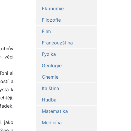
Ekonomie
Filozofie
Film
Francouzština
 otcův
Fyzika
h věcí
Geologie
Toni si
Chemie
ostí a
Italština
ystá k
htějí,
Hudba
ořádek.
Matematika
il jako
Medicína
těně a