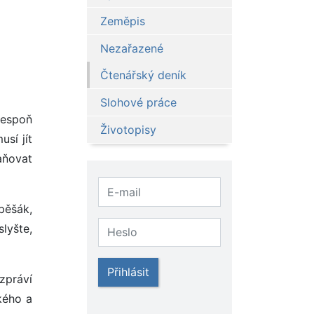
Zeměpis
Nezařazené
Čtenářský deník
Slohové práce
lespoň
Životopisy
sí jít
raňovat
 pěšák,
slyšte,
Přihlásit
zpráví
kého a