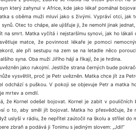
 syn který zahynul v Africe, kde jako lékař pomáhal bojovat
atka s oběma muži mluví jako s živými. Vypráví otci, jak t
ynů. Otec to chápe, ale ujišťuje ji, že nemohl jinak jednat
t na smrt. Matka vyčítá i nejstaršímu synovi, jak ho lákali
ysvětluje matce, že povinnost lékaře je pomoci nemocn
 rekord, ale při sestupu na zem se na letadle něco porouc
alšího syna. Oba muži Jiřího hájí a říkají, že je hrdina.
je uvězněn jako rukojmí. Jestliže strana černých bude pokra
může vysvětlit, proč je Petr uvězněn. Matka chce jít za Pet
rnel odchází s puškou. V pokoji se objevuje Petr a matka h
je mrtev a omdlí.
á, že Kornel odešel bojovat. Kornel je zabit v pouličních b
osí o to, aby směl jít bojovat. Matka ho přesvědčuje, že 
 uslyší v rádiu, že nepřítel zaútočil na školu a střílel do
bere zbraň a podává ji Tonimu s jediným slovem: „Jdi!“