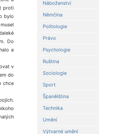
Náboženství
 proti
Němčina
o bylo
, musel
Politologie
 daleké
Právo
ým. Do
halo a
Psychologie
Ruština
čovat v
Sociologie
rem do
o chce
Sport
Španělština
ojích.
Technika
nikoho
 malých
Umění
Výtvarné umění