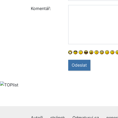
Komentář:
Odeslat
Autoři stránek Odmaturuj.cz nenes