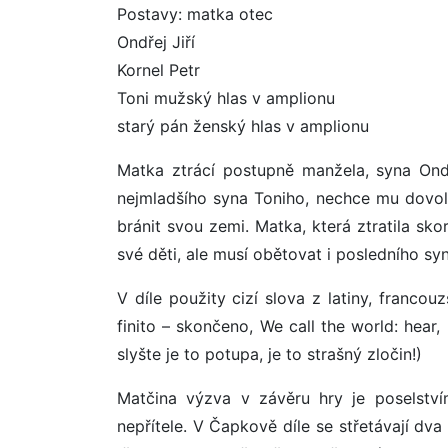
Postavy: matka otec
Ondřej Jiří
Kornel Petr
Toni mužský hlas v amplionu
starý pán ženský hlas v amplionu
Matka ztrácí postupně manžela, syna Ondř
nejmladšího syna Toniho, nechce mu dovolit
bránit svou zemi. Matka, která ztratila sko
své děti, ale musí obětovat i posledního syna
V díle použity cizí slova z latiny, francouz
finito – skončeno, We call the world: hear, 
slyšte je to potupa, je to strašný zločin!)
Matčina výzva v závěru hry je poselství
nepřítele. V Čapkově díle se střetávají dv