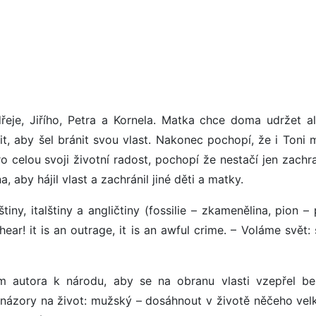
eje, Jiřího, Petra a Kornela. Matka chce doma udržet a
, aby šel bránit svou vlast. Nakonec pochopí, že i Toni mu
ro celou svoji životní radost, pochopí že nestačí jen zach
, aby hájil vlast a zachránil jiné děti a matky.
štiny, italštiny a angličtiny (fossilie – zkamenělina, pion –
hear! it is an outrage, it is an awful crime. – Voláme svět: 
m autora k národu, aby se na obranu vlasti vzepřel be
a názory na život: mužský – dosáhnout v životě něčeho vel