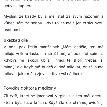
uctívali Jupitera.
Myslím, že každý by si měl stát za svým názorem a
vůbec sám za sebou. Když to neudělá jen ztrácí svou
osobnost.
Ukázka z díla
V noci pak řekla manželovi: „Mám anděla, ten mě
miluje velkou láskou a střeží mě, ať bdím či spím, a
kdybys mi jakkoli ublížil, hned tě skolí, třebas jsi
mladý; ale když mě budeš cudně milovat, on tě bude
milovat jako mě a zjeví se ti ve vší nádheře,“
Povídka doktora medicíny
Žil rytíř, který se jmenoval Virginius a ten měl dceru,
která byla tuze krásná. Když šla do chrámu, uviděl jí