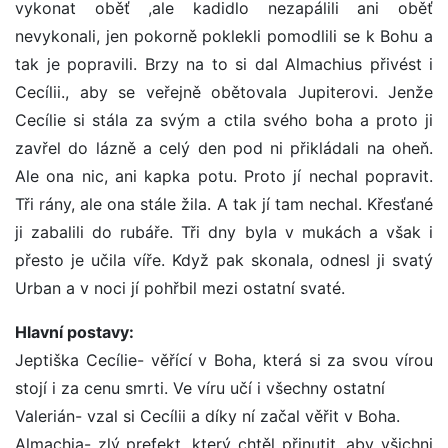
vykonat oběť ,ale kadidlo nezapálili ani oběť
nevykonali, jen pokorně poklekli pomodlili se k Bohu a
tak je popravili. Brzy na to si dal Almachius přivést i
Cecílii., aby se veřejně obětovala Jupiterovi. Jenže
Cecílie si stála za svým a ctila svého boha a proto ji
zavřel do lázně a celý den pod ni přikládali na oheň.
Ale ona nic, ani kapka potu. Proto jí nechal popravit.
Tři rány, ale ona stále žila. A tak jí tam nechal. Křesťané
ji zabalili do rubáře. Tři dny byla v mukách a však i
přesto je učila víře. Když pak skonala, odnesl ji svatý
Urban a v noci jí pohřbil mezi ostatní svaté.
Hlavní postavy:
Jeptiška Cecílie- věřící v Boha, která si za svou vírou
stojí i za cenu smrti. Ve víru učí i všechny ostatní
Valerián- vzal si Cecílii a díky ní začal věřit v Boha.
Almachia- zlý prefekt, který chtěl přinutit, aby všichni