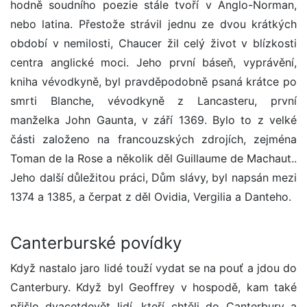
hodně soudního poezie stále tvoří v Anglo-Norman,
nebo latina. Přestože strávil jednu ze dvou krátkých
období v nemilosti, Chaucer žil celý život v blízkosti
centra anglické moci. Jeho první báseň, vyprávění,
kniha vévodkyně, byl pravděpodobně psaná krátce po
smrti Blanche, vévodkyně z Lancasteru, první
manželka John Gaunta, v září 1369. Bylo to z velké
části založeno na francouzských zdrojích, zejména
Toman de la Rose a několik děl Guillaume de Machaut..
Jeho další důležitou práci, Dům slávy, byl napsán mezi
1374 a 1385, a čerpat z děl Ovidia, Vergilia a Danteho.
Canterburské povídky
Když nastalo jaro lidé touží vydat se na pouť a jdou do
Canterbury. Když byl Geoffrey v hospodě, kam také
přišlo dvacetdevět lidí, kteří chtěli do Canterbury a