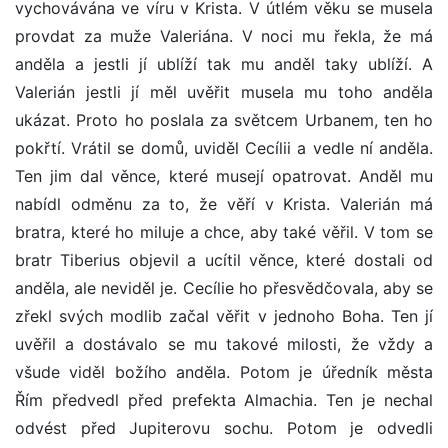
vychovávána ve víru v Krista. V útlém věku se musela
provdat za muže Valeriána. V noci mu řekla, že má
anděla a jestli jí ublíží tak mu anděl taky ublíží. A
Valerián jestli jí měl uvěřit musela mu toho anděla
ukázat. Proto ho poslala za světcem Urbanem, ten ho
pokřtí. Vrátil se domů, uviděl Cecílii a vedle ní anděla.
Ten jim dal věnce, které musejí opatrovat. Anděl mu
nabídl odměnu za to, že věří v Krista. Valerián má
bratra, které ho miluje a chce, aby také věřil. V tom se
bratr Tiberius objevil a ucítil věnce, které dostali od
anděla, ale neviděl je. Cecílie ho přesvědčovala, aby se
zřekl svých modlib začal věřit v jednoho Boha. Ten jí
uvěřil a dostávalo se mu takové milosti, že vždy a
všude viděl božího anděla. Potom je úředník města
Řím předvedl před prefekta Almachia. Ten je nechal
odvést před Jupiterovu sochu. Potom je odvedli