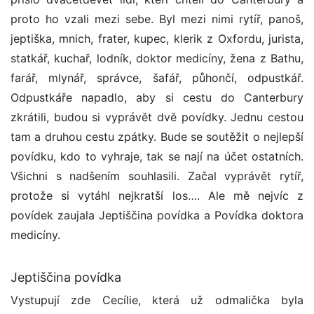
proto ho vzali mezi sebe. Byl mezi nimi rytíř, panoš,
jeptiška, mnich, frater, kupec, klerik z Oxfordu, jurista,
statkář, kuchař, lodník, doktor medicíny, žena z Bathu,
farář, mlynář, správce, šafář, půhončí, odpustkář.
Odpustkáře napadlo, aby si cestu do Canterbury
zkrátili, budou si vyprávět dvě povídky. Jednu cestou
tam a druhou cestu zpátky. Bude se soutěžit o nejlepší
povídku, kdo to vyhraje, tak se nají na účet ostatních.
Všichni s nadšením souhlasili. Začal vyprávět rytíř,
protože si vytáhl nejkratší los…. Ale mě nejvíc z
povídek zaujala Jeptiščina povídka a Povídka doktora
medicíny.
Jeptiščina povídka
Vystupují zde Cecílie, která už odmalička byla