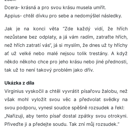
Dcera- krásná a pro svou krásu musela umřít.
Appius- chtěl dívku pro sebe a nedomýšlel následky.
Jak je na konci věta “Zde každý vidí, že hřích
nezůstane bez odplaty, a já vám radím, zatraťte hřích,
než hřích zatratí vás“, já si myslím, že dnes už ty hříchy
ať už velké nebo malé nejsou tolik trestány. A když
někdo někoho chce pro jeho krásu nebo jiné přednosti,
tak už to není takový problém jako dřív.
Ukázka z díla
Virginius vyskočil a chtěl vyvrátit písařovu žalobu, než
však mohl vyložit svou věc a předvolat svědky na
svou podporu, vynesl soudce spěšně rozsudek a řekl:
„Nařizuji, aby tento písař dostal zpátky svou otrokyni.
Přiveďte ji a předejte soudu. Tak zní můj rozsudek.“