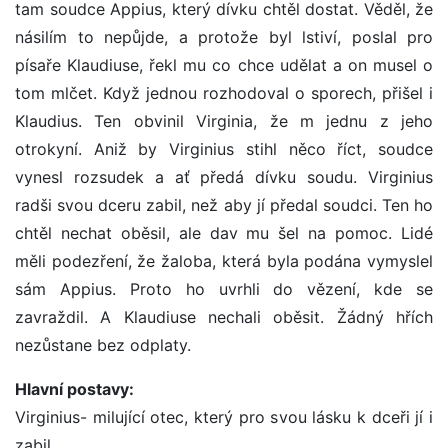
tam soudce Appius, který dívku chtěl dostat. Věděl, že
násilím to nepůjde, a protože byl lstiví, poslal pro
písaře Klaudiuse, řekl mu co chce udělat a on musel o
tom mlčet. Když jednou rozhodoval o sporech, přišel i
Klaudius. Ten obvinil Virginia, že m jednu z jeho
otrokyní. Aniž by Virginius stihl něco říct, soudce
vynesl rozsudek a ať předá dívku soudu. Virginius
radši svou dceru zabil, než aby jí předal soudci. Ten ho
chtěl nechat oběsil, ale dav mu šel na pomoc. Lidé
měli podezření, že žaloba, která byla podána vymyslel
sám Appius. Proto ho uvrhli do vězení, kde se
zavraždil. A Klaudiuse nechali oběsit. Žádný hřích
nezůstane bez odplaty.
Hlavní postavy:
Virginius- milující otec, který pro svou lásku k dceři jí i
zabil.