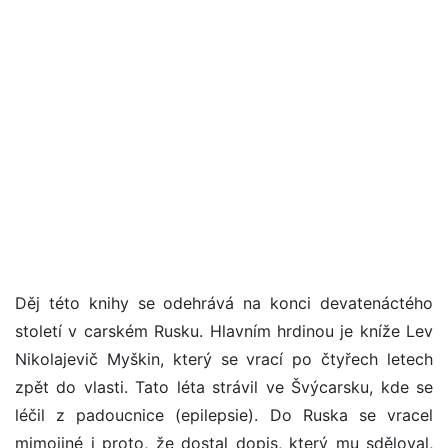
Děj této knihy se odehrává na konci devatenáctého
století v carském Rusku. Hlavním hrdinou je kníže Lev
Nikolajevič Myškin, který se vrací po čtyřech letech
zpět do vlasti. Tato léta strávil ve Švýcarsku, kde se
léčil z padoucnice (epilepsie). Do Ruska se vracel
mimojiné i proto, že dostal dopis, který mu sděloval,