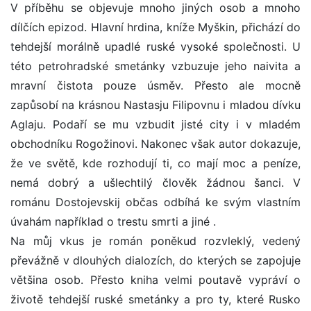
V příběhu se objevuje mnoho jiných osob a mnoho
dílčích epizod. Hlavní hrdina, kníže Myškin, přichází do
tehdejší morálně upadlé ruské vysoké společnosti. U
této petrohradské smetánky vzbuzuje jeho naivita a
mravní čistota pouze úsměv. Přesto ale mocně
zapůsobí na krásnou Nastasju Filipovnu i mladou dívku
Aglaju. Podaří se mu vzbudit jisté city i v mladém
obchodníku Rogožinovi. Nakonec však autor dokazuje,
že ve světě, kde rozhodují ti, co mají moc a peníze,
nemá dobrý a ušlechtilý člověk žádnou šanci. V
románu Dostojevskij občas odbíhá ke svým vlastním
úvahám například o trestu smrti a jiné .
Na můj vkus je román poněkud rozvleklý, vedený
převážně v dlouhých dialozích, do kterých se zapojuje
většina osob. Přesto kniha velmi poutavě vypráví o
životě tehdejší ruské smetánky a pro ty, které Rusko