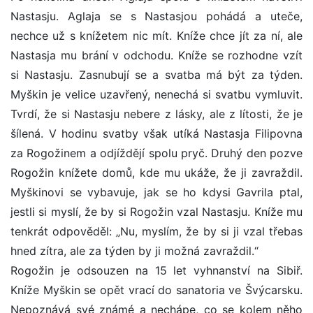
Nastasju. Aglaja se s Nastasjou pohádá a uteče,
nechce už s knížetem nic mít. Kníže chce jít za ní, ale
Nastasja mu brání v odchodu. Kníže se rozhodne vzít
si Nastasju. Zasnubují se a svatba má být za týden.
Myškin je velice uzavřený, nenechá si svatbu vymluvit.
Tvrdí, že si Nastasju nebere z lásky, ale z lítosti, že je
šílená. V hodinu svatby však utíká Nastasja Filipovna
za Rogožinem a odjíždějí spolu pryč. Druhý den pozve
Rogožin knížete domů, kde mu ukáže, že ji zavraždil.
Myškinovi se vybavuje, jak se ho kdysi Gavrila ptal,
jestli si myslí, že by si Rogožin vzal Nastasju. Kníže mu
tenkrát odpověděl: „Nu, myslím, že by si ji vzal třebas
hned zítra, ale za týden by ji možná zavraždil.“
Rogožin je odsouzen na 15 let vyhnanství na Sibiř.
Kníže Myškin se opět vrací do sanatoria ve Švýcarsku.
Nepoznává své známé a nechápe, co se kolem něho