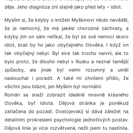
děje. Jeho diagnóza zní stejně jako před lety – idiot.
Myslím si, že kdyby o knížeti Myškinovi nikdo nevěděl,
že je nemocný, že má jakési chorobné záchvaty, a
kdyby jim on sám neříkal, že byl ze své nemoci skoro
idiot, brali by ho jako obyčejného člověka. I když on
tak obyčejný nebyl. Byl sice tak trochu naivní, ale to
bylo proto, že dlouho nebyl v Rusku a neznal tamější
způsoby, ale jinak byl velmi rozumný a uměl
naslouchat i poradit. A také mi chvílemi přišlo, že
všichni jsou blázni, jen Myškin byl normální.
Román se snaží zobrazit ideálně mravně krásného
člověka, byť idiota. Dějová stránka je poněkud
zatlačena do pozadí. Dostojevskij si dává záležet na
detailním prokreslení psychologie jednotlivých postav.
Dějová linie je více rozvětvená, nežli jsem tu nastínila.