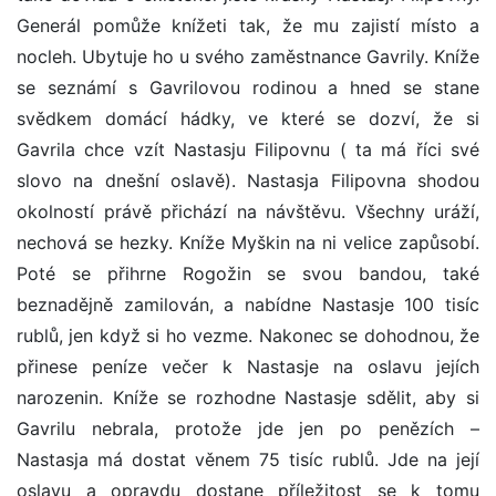
Generál pomůže knížeti tak, že mu zajistí místo a
nocleh. Ubytuje ho u svého zaměstnance Gavrily. Kníže
se seznámí s Gavrilovou rodinou a hned se stane
svědkem domácí hádky, ve které se dozví, že si
Gavrila chce vzít Nastasju Filipovnu ( ta má říci své
slovo na dnešní oslavě). Nastasja Filipovna shodou
okolností právě přichází na návštěvu. Všechny uráží,
nechová se hezky. Kníže Myškin na ni velice zapůsobí.
Poté se přihrne Rogožin se svou bandou, také
beznadějně zamilován, a nabídne Nastasje 100 tisíc
rublů, jen když si ho vezme. Nakonec se dohodnou, že
přinese peníze večer k Nastasje na oslavu jejích
narozenin. Kníže se rozhodne Nastasje sdělit, aby si
Gavrilu nebrala, protože jde jen po penězích –
Nastasja má dostat věnem 75 tisíc rublů. Jde na její
oslavu a opravdu dostane příležitost se k tomu