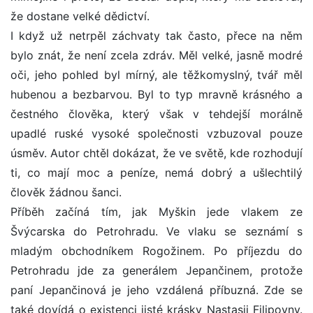
že dostane velké dědictví.
I když už netrpěl záchvaty tak často, přece na něm
bylo znát, že není zcela zdráv. Měl velké, jasně modré
oči, jeho pohled byl mírný, ale těžkomyslný, tvář měl
hubenou a bezbarvou. Byl to typ mravně krásného a
čestného člověka, který však v tehdejší morálně
upadlé ruské vysoké společnosti vzbuzoval pouze
úsměv. Autor chtěl dokázat, že ve světě, kde rozhodují
ti, co mají moc a peníze, nemá dobrý a ušlechtilý
člověk žádnou šanci.
Příběh začíná tím, jak Myškin jede vlakem ze
Švýcarska do Petrohradu. Ve vlaku se seznámí s
mladým obchodníkem Rogožinem. Po příjezdu do
Petrohradu jde za generálem Jepančinem, protože
paní Jepančinová je jeho vzdálená příbuzná. Zde se
také dovídá o existenci jisté krásky Nastasji Filipovny.