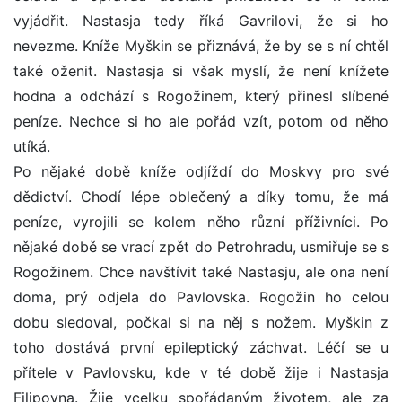
vyjádřit. Nastasja tedy říká Gavrilovi, že si ho
nevezme. Kníže Myškin se přiznává, že by se s ní chtěl
také oženit. Nastasja si však myslí, že není knížete
hodna a odchází s Rogožinem, který přinesl slíbené
peníze. Nechce si ho ale pořád vzít, potom od něho
utíká.
Po nějaké době kníže odjíždí do Moskvy pro své
dědictví. Chodí lépe oblečený a díky tomu, že má
peníze, vyrojili se kolem něho různí příživníci. Po
nějaké době se vrací zpět do Petrohradu, usmiřuje se s
Rogožinem. Chce navštívit také Nastasju, ale ona není
doma, prý odjela do Pavlovska. Rogožin ho celou
dobu sledoval, počkal si na něj s nožem. Myškin z
toho dostává první epileptický záchvat. Léčí se u
přítele v Pavlovsku, kde v té době žije i Nastasja
Filipovna. Žije vcelku spořádaným životem, ale za