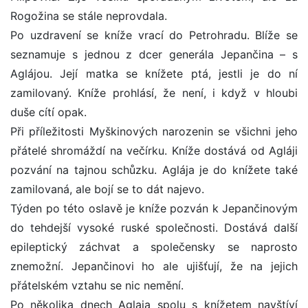
Rogožina se stále neprovdala.
Po uzdravení se kníže vrací do Petrohradu. Blíže se
seznamuje s jednou z dcer generála Jepančina – s
Aglájou. Její matka se knížete ptá, jestli je do ní
zamilovaný. Kníže prohlásí, že není, i když v hloubi
duše cítí opak.
Při příležitosti Myškinových narozenin se všichni jeho
přátelé shromáždí na večírku. Kníže dostává od Agláji
pozvání na tajnou schůzku. Aglája je do knížete také
zamilovaná, ale bojí se to dát najevo.
Týden po této oslavě je kníže pozván k Jepančinovým
do tehdejší vysoké ruské společnosti. Dostává další
epileptický záchvat a společensky se naprosto
znemožní. Jepančinovi ho ale ujišťují, že na jejich
přátelském vztahu se nic nemění.
Po několika dnech Aglaja spolu s knížetem navštíví