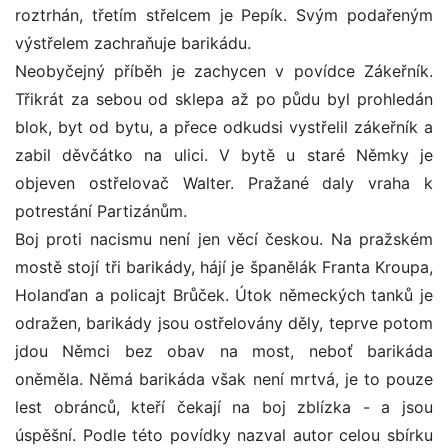
roztrhán, třetím střelcem je Pepík. Svým podařeným
výstřelem zachraňuje barikádu.
Neobyčejný příběh je zachycen v povídce Zákeřník.
Třikrát za sebou od sklepa až po půdu byl prohledán
blok, byt od bytu, a přece odkudsi vystřelil zákeřník a
zabil děvčátko na ulici. V bytě u staré Němky je
objeven ostřelovač Walter. Pražané daly vraha k
potrestání Partizánům.
Boj proti nacismu není jen věcí českou. Na pražském
mostě stojí tři barikády, hájí je španělák Franta Kroupa,
Holanďan a policajt Brůček. Útok německých tanků je
odražen, barikády jsou ostřelovány děly, teprve potom
jdou Němci bez obav na most, neboť barikáda
oněměla. Němá barikáda však není mrtvá, je to pouze
lest obránců, kteří čekají na boj zblízka - a jsou
úspěšní. Podle této povídky nazval autor celou sbírku