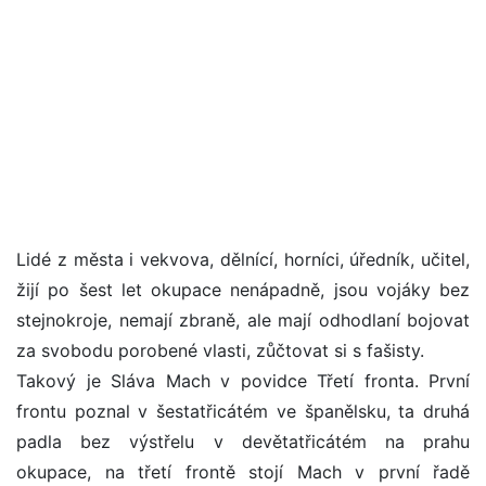
Lidé z města i vekvova, dělnící, horníci, úředník, učitel,
žijí po šest let okupace nenápadně, jsou vojáky bez
stejnokroje, nemají zbraně, ale mají odhodlaní bojovat
za svobodu porobené vlasti, zůčtovat si s fašisty.
Takový je Sláva Mach v povidce Třetí fronta. První
frontu poznal v šestatřicátém ve španělsku, ta druhá
padla bez výstřelu v devětatřicátém na prahu
okupace, na třetí frontě stojí Mach v první řadě