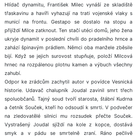
Hlídač dynamitu, František Milec vynáší ze skladiště
třaskavinu a havíři vyhazují na trati vojenské vlaky s
municí na frontu. Gestapo se dostalo na stopu a
přijíždí Milce zatknout. Ten stačí utéci domů, jeho žena
ukryje dynamit v poslední chvíli do pradelního hrnce a
zahází špinavým prádlem. Němci oba manžele zběsile
bijí. Když se jejich surovost stupňuje, položí Milcová
hrnec na rozpálenou plotnu kamen a výbuch všechny
zahubí.
Odpor ke zrádcům zachytil autor v povídce Vesnická
historie. Udavač chalupník Joudal zavinil smrt třech
spoluobčanů. Tajný soud tvoří starosta, štábní Kudrna
a četník Souček, kteří ho odsoudí k smrti. V podvečer
na zledovatělé silnici mu rozsudek přečte Souček.
Vystrašený Joudal sjíždí na kole z kopce, dostává
smyk a v pádu se smrtelně zraní. Ráno pečlivě