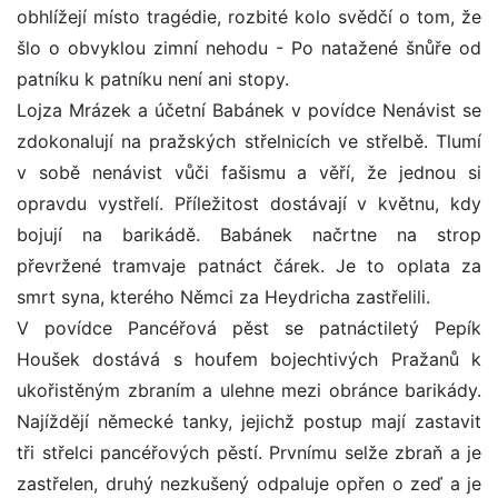
obhlížejí místo tragédie, rozbité kolo svědčí o tom, že
šlo o obvyklou zimní nehodu - Po natažené šnůře od
patníku k patníku není ani stopy.
Lojza Mrázek a účetní Babánek v povídce Nenávist se
zdokonalují na pražských střelnicích ve střelbě. Tlumí
v sobě nenávist vůči fašismu a věří, že jednou si
opravdu vystřelí. Příležitost dostávají v květnu, kdy
bojují na barikádě. Babánek načrtne na strop
převržené tramvaje patnáct čárek. Je to oplata za
smrt syna, kterého Němci za Heydricha zastřelili.
V povídce Pancéřová pěst se patnáctiletý Pepík
Houšek dostává s houfem bojechtivých Pražanů k
ukořistěným zbraním a ulehne mezi obránce barikády.
Najíždějí německé tanky, jejichž postup mají zastavit
tři střelci pancéřových pěstí. Prvnímu selže zbraň a je
zastřelen, druhý nezkušený odpaluje opřen o zeď a je