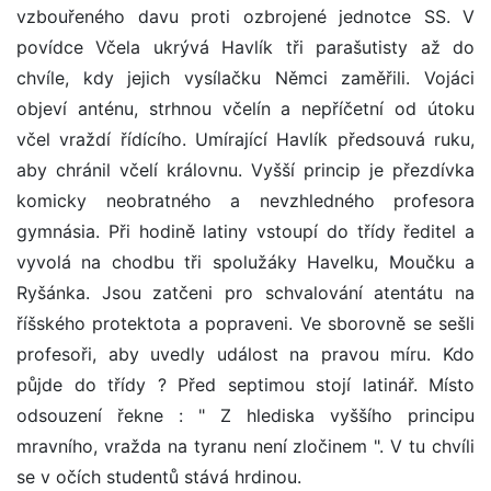
vzbouřeného davu proti ozbrojené jednotce SS. V
povídce Včela ukrývá Havlík tři parašutisty až do
chvíle, kdy jejich vysílačku Němci zaměřili. Vojáci
objeví anténu, strhnou včelín a nepříčetní od útoku
včel vraždí řídícího. Umírající Havlík předsouvá ruku,
aby chránil včelí královnu. Vyšší princip je přezdívka
komicky neobratného a nevzhledného profesora
gymnásia. Při hodině latiny vstoupí do třídy ředitel a
vyvolá na chodbu tři spolužáky Havelku, Moučku a
Ryšánka. Jsou zatčeni pro schvalování atentátu na
říšského protektota a popraveni. Ve sborovně se sešli
profesoři, aby uvedly událost na pravou míru. Kdo
půjde do třídy ? Před septimou stojí latinář. Místo
odsouzení řekne : " Z hlediska vyššího principu
mravního, vražda na tyranu není zločinem ". V tu chvíli
se v očích studentů stává hrdinou.