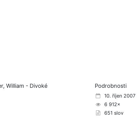
, William - Divoké
Podrobnosti
10. říjen 2007
6 912×
651 slov