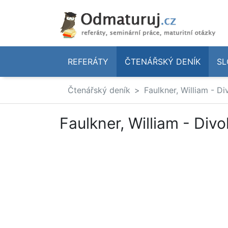
REFERÁTY
ČTENÁŘSKÝ DENÍK
SL
Čtenářský deník
Faulkner, William - D
Faulkner, William - Div