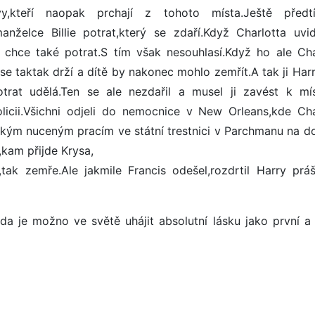
vy,kteří naopak prchají z tohoto místa.Ještě předt
želce Billie potrat,který se zdaří.Když Charlotta uvid
a chce také potrat.S tím však nesouhlasí.Když ho ale Cha
 se taktak drží a dítě by nakonec mohlo zemřít.A tak ji Har
trat udělá.Ten se ale nezdařil a musel ji zavést k mí
olicii.Všichni odjeli do nemocnice v New Orleans,kde Cha
žkým nuceným pracím ve státní trestnici v Parchmanu na d
,kam přijde Krysa,
tak zemře.Ale jakmile Francis odešel,rozdrtil Harry prá
da je možno ve světě uhájit absolutní lásku jako první a 