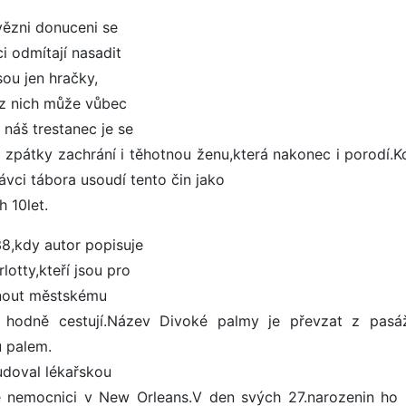
vězni donuceni se
i odmítají nasadit
sou jen hračky,
ik z nich může vůbec
 náš trestanec je se
zpátky zachrání i těhotnou ženu,která nakonec i porodí.K
rávci tábora usoudí tento čin jako
h 10let.
38,kdy autor popisuje
lotty,kteří jsou pro
knout městskému
 hodně cestují.Název Divoké palmy je převzat z pasá
u palem.
udoval lékařskou
dné nemocnici v New Orleans.V den svých 27.narozenin ho