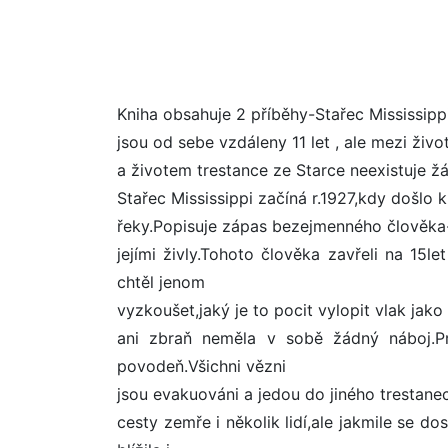
Kniha obsahuje 2 příběhy-Stařec Mississip
jsou od sebe vzdáleny 11 let , ale mezi živ
a životem trestance ze Starce neexistuje ž
Stařec Mississippi začíná r.1927,kdy došlo 
řeky.Popisuje zápas bezejmenného člověka-
jejími živly.Tohoto člověka zavřeli na 15l
chtěl jenom
vyzkoušet,jaký je to pocit vylopit vlak jak
ani zbraň neměla v sobě žádný náboj.Pr
povodeň.Všichni vězni
jsou evakuováni a jedou do jiného trestan
cesty zemře i několik lidí,ale jakmile se do