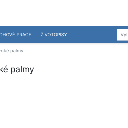
OHOVÉ PRÁCE
ŽIVOTOPISY
ivoké palmy
oké palmy