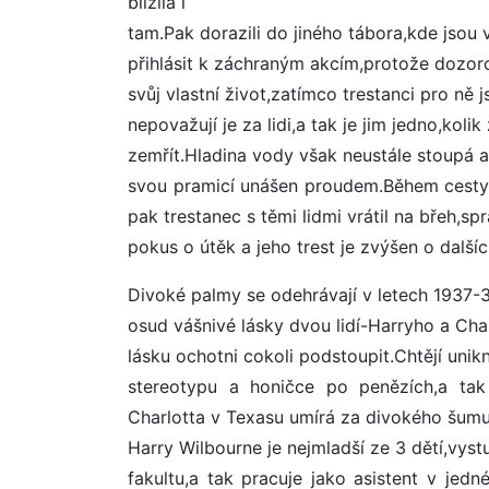
blížila i
tam.Pak dorazili do jiného tábora,kde jsou 
přihlásit k záchraným akcím,protože dozorc
svůj vlastní život,zatímco trestanci pro ně j
nepovažují je za lidi,a tak je jim jedno,kol
zemřít.Hladina vody však neustále stoupá a
svou pramicí unášen proudem.Během cesty 
pak trestanec s těmi lidmi vrátil na břeh,sp
pokus o útěk a jeho trest je zvýšen o dalšíc
Divoké palmy se odehrávají v letech 1937-
osud vášnivé lásky dvou lidí-Harryho a Char
lásku ochotni cokoli podstoupit.Chtějí uni
stereotypu a honičce po penězích,a tak
Charlotta v Texasu umírá za divokého šum
Harry Wilbourne je nejmladší ze 3 dětí,vyst
fakultu,a tak pracuje jako asistent v je