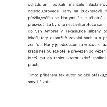
odjíždí.Tam potkali manžele Bucknero
odjedou,provede Harry na Bucknerově man
přežila,svěřila se Harrymu,že je těhotná 
přesvědčí,že by dítě neuživili,protože sami
do San Antonia v Texasu,kde slíbený po
lékaři,který okamžitě zavolal sanitku a p
zemře a Harry je odsouzen za vraždu k tě
kratší než 50let.Poté je převezen do vězení
který mu dá tabletu,kterou když spolkne,
prach.
Tímto příběhem tak autor položil otázku,z
smysl života.