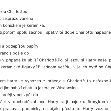
nou Charlottou
cise,přezdívaného
m koníčkem je keramika.
ází,potom spolu začnou i spát.V té době Charlottu napadne
il a podepíšou papíry
Francis pošle do
 případě,že ublíží Charlottě.Po příjezdu si Harry našel p
keramické figurky.Při jednom večírku v jejich bytě se Cha
elem.Harry je vyhozen z práce,ale Charlottě to neřekne.J
rd jim nabízí chatu u jezera ve Wisconsinu,
 raději vrací zpět do
ci v obchodě,zatímco Harry si ji najde u firmy,která v
 pracovní podmínky nelíbí,ale přesto to Harry vezme