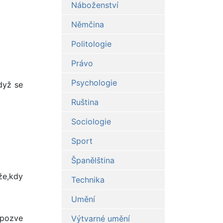
Náboženství
Němčina
Politologie
Právo
Psychologie
dyž se
Ruština
Sociologie
Sport
Španělština
že,kdy
Technika
Umění
 pozve
Výtvarné umění