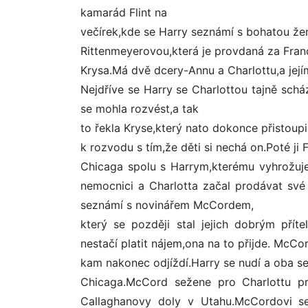
kamarád Flint na
večírek,kde se Harry seznámí s bohatou že
Rittenmeyerovou,která je provdaná za Fran
Krysa.Má dvě dcery-Annu a Charlottu,a její
Nejdříve se Harry se Charlottou tajně sch
se mohla rozvést,a tak
to řekla Kryse,který nato dokonce přistoup
k rozvodu s tím,že děti si nechá on.Poté ji 
Chicaga spolu s Harrym,kterému vyhrožuje v
nemocnici a Charlotta začal prodávat své 
seznámí s novinářem McCordem,
který se později stal jejich dobrým přít
nestačí platit nájem,ona na to přijde. McCo
kam nakonec odjíždí.Harry se nudí a oba se
Chicaga.McCord sežene pro Charlottu prá
Callaghanovy doly v Utahu.McCordovi se