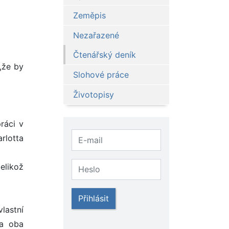
Zeměpis
Nezařazené
Čtenářský deník
,že by
Slohové práce
Životopisy
ráci v
rlotta
elikož
Přihlásit
lastní
 a oba