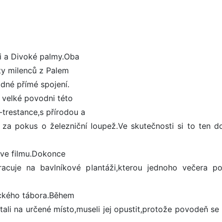
pi a Divoké palmy.Oba
oty milenců z Palem
ádné přímé spojení.
k velké povodni této
trestance,s přírodou a
et za pokus o železniční loupež.Ve skutečnosti si to ten d
o ve filmu.Dokonce
acuje na bavlníkové plantáži,kterou jednoho večera po
eckého tábora.Během
stali na určené místo,museli jej opustit,protože povodeň se