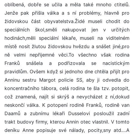
oblíbená, dobře se učila a měla také mnoho ctitelů.
Jenže pak přišla válka a s ní problémy, hlavně pro
židovskou část obyvatelstva.Židé museli chodit do
speciálních škol,směli nakupovat jen v určitých
hodinách,měli speciální lékaře, museli na viditelném
místě nosit žlutou židovskou hvězdu a snášet jiné,pro
ně velmi nepřijemné věci.To všechno však rodina
Franků snášela a podřizovala se nacistickým
pravidlům. Ovšem když si jednoho dne chtěla přijít pro
Anninu sestru Margot policie SS, aby ji odvedla do
koncentračního tábora, celá rodina te šla tzv. potopit,
což znamená, najít si skrýš a nevycházet z ní,dokud
neskončí válka. K potopení rodině Franků, rodině van
Daamů a zubnímu lékaři Dusselovi posloužil zadní
trakt budovy firmy, kterou Annin otec vlastnil. V tomto
deníku Anne popisuje své nálady, pocity,sny atd.…A