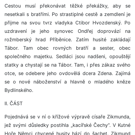
Cestou musí překonávat těžké překážky, aby se
nesetkali s bratřími. Po strastiplné cestě a zemdlení je
přijme na svou tvrz vladyka Ctibor Hvozdenský. Po
uzdravení je jeho synovec Ondřej doprovází na
rožmberský hrad Příběnice. Zatím husité zakládají
Tábor. Tam obec rovných bratří a sester, obec
společného majetku. Sedláci jsou nadšeni, opouštějí
statky a chystají se na Tábor. Tam, i přes zákaz svého
otce, se odebere jeho ovdovělá dcera Zdena. Zajímá
se o nové náboženství a hlavně o mladého kněze
Bydlinského.
II. ČÁST
Pojednává se v ní o křížové výpravě císaře Zikmunda,
jež svými důsledky postihla „kacířské Čechy“. V Kutné
Hoře Němci chycené husity hází do šachet. Zikmund