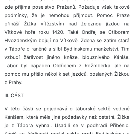
zde přijímá poselstvo Pražanů. Požaduje však takové
podmínky, že je nemohou přijmout. Pomoc Praze
přináší Žižka vítězstvím nad železnou jízdou na
Vítkově hoře roku 1420. Také Ondřej se Ctiborem
Hvozdenským bojují na Vítkově. Zdena se zatím stará
v Táboře o raněné a slíbí Bydlinskému manželství. Tím
vzbudí žárlivost jiného kněze, blouznivého Kániše.
Tábor byl napaden Oldřichem z Rožmberka, ale na
pomoc mu přišlo několik set jezdců, poslaných Žižkou
z Prahy.
III. ČÁST
V této části se pojednává o táborské sektě vedené
Kánišem, která měla jiné požadavky než ostatní. Žižka
je z Tábora vyhnal. Usadili se v podhradí Příběnic.
Kániš ze žárlivosti poslal sektu proti Bydlinskému a