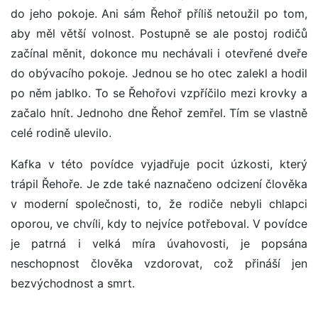
do jeho pokoje. Ani sám Řehoř příliš netoužil po tom,
aby měl větší volnost. Postupně se ale postoj rodičů
začínal měnit, dokonce mu nechávali i otevřené dveře
do obývacího pokoje. Jednou se ho otec zalekl a hodil
po něm jablko. To se Řehořovi vzpříčilo mezi krovky a
začalo hnít. Jednoho dne Řehoř zemřel. Tím se vlastně
celé rodině ulevilo.
Kafka v této povídce vyjadřuje pocit úzkosti, který
trápil Řehoře. Je zde také naznačeno odcizení člověka
v moderní společnosti, to, že rodiče nebyli chlapci
oporou, ve chvíli, kdy to nejvíce potřeboval. V povídce
je patrná i velká míra úvahovosti, je popsána
neschopnost člověka vzdorovat, což přináší jen
bezvýchodnost a smrt.