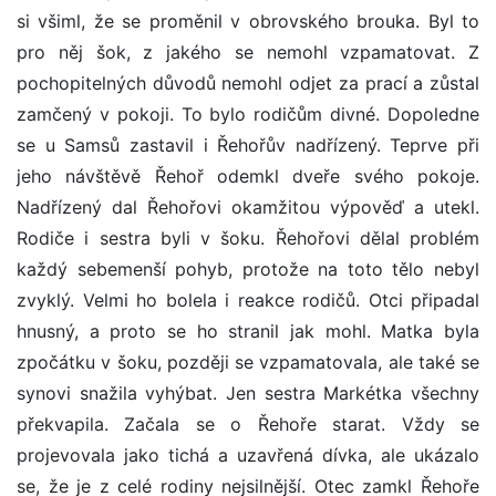
si všiml, že se proměnil v obrovského brouka. Byl to
pro něj šok, z jakého se nemohl vzpamatovat. Z
pochopitelných důvodů nemohl odjet za prací a zůstal
zamčený v pokoji. To bylo rodičům divné. Dopoledne
se u Samsů zastavil i Řehořův nadřízený. Teprve při
jeho návštěvě Řehoř odemkl dveře svého pokoje.
Nadřízený dal Řehořovi okamžitou výpověď a utekl.
Rodiče i sestra byli v šoku. Řehořovi dělal problém
každý sebemenší pohyb, protože na toto tělo nebyl
zvyklý. Velmi ho bolela i reakce rodičů. Otci připadal
hnusný, a proto se ho stranil jak mohl. Matka byla
zpočátku v šoku, později se vzpamatovala, ale také se
synovi snažila vyhýbat. Jen sestra Markétka všechny
překvapila. Začala se o Řehoře starat. Vždy se
projevovala jako tichá a uzavřená dívka, ale ukázalo
se, že je z celé rodiny nejsilnější. Otec zamkl Řehoře