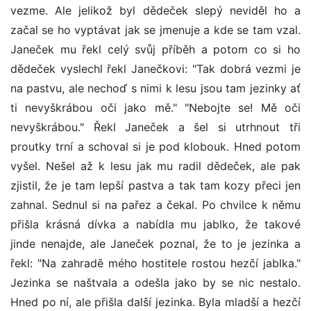
vezme. Ale jelikož byl dědeček slepý neviděl ho a
začal se ho vyptávat jak se jmenuje a kde se tam vzal.
Janeček mu řekl celý svůj příběh a potom co si ho
dědeček vyslechl řekl Janečkovi: "Tak dobrá vezmi je
na pastvu, ale nechoď s nimi k lesu jsou tam jezinky ať
ti nevyškrábou oči jako mě." "Nebojte se! Mě oči
nevyškrábou." Řekl Janeček a šel si utrhnout tři
proutky trní a schoval si je pod klobouk. Hned potom
vyšel. Nešel až k lesu jak mu radil dědeček, ale pak
zjistil, že je tam lepší pastva a tak tam kozy přeci jen
zahnal. Sednul si na pařez a čekal. Po chvilce k němu
přišla krásná dívka a nabídla mu jablko, že takové
jinde nenajde, ale Janeček poznal, že to je jezinka a
řekl: "Na zahradě mého hostitele rostou hezčí jablka."
Jezinka se naštvala a odešla jako by se nic nestalo.
Hned po ní, ale přišla další jezinka. Byla mladší a hezčí