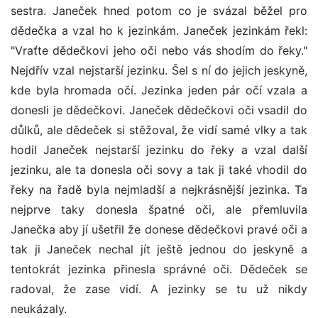
sestra. Janeček hned potom co je svázal běžel pro
dědečka a vzal ho k jezinkám. Janeček jezinkám řekl:
"Vraťte dědečkovi jeho oči nebo vás shodím do řeky."
Nejdřív vzal nejstarší jezinku. Šel s ní do jejich jeskyně,
kde byla hromada očí. Jezinka jeden pár očí vzala a
donesli je dědečkovi. Janeček dědečkovi oči vsadil do
důlků, ale dědeček si stěžoval, že vidí samé vlky a tak
hodil Janeček nejstarší jezinku do řeky a vzal další
jezinku, ale ta donesla oči sovy a tak ji také vhodil do
řeky na řadě byla nejmladší a nejkrásnější jezinka. Ta
nejprve taky donesla špatné oči, ale přemluvila
Janečka aby jí ušetřil že donese dědečkovi pravé oči a
tak ji Janeček nechal jít ještě jednou do jeskyně a
tentokrát jezinka přinesla správné oči. Dědeček se
radoval, že zase vidí. A jezinky se tu už nikdy
neukázaly.