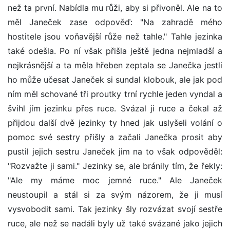
než ta první. Nabídla mu růži, aby si přivoněl. Ale na to
měl Janeček zase odpověď: "Na zahradě mého
hostitele jsou voňavější růže než tahle." Tahle jezinka
také odešla. Po ní však přišla ještě jedna nejmladší a
nejkrásnější a ta měla hřeben zeptala se Janečka jestli
ho může učesat Janeček si sundal klobouk, ale jak pod
ním měl schované tři proutky trní rychle jeden vyndal a
švihl jím jezinku přes ruce. Svázal ji ruce a čekal až
přijdou další dvě jezinky ty hned jak uslyšeli volání o
pomoc své sestry přišly a začali Janečka prosit aby
pustil jejich sestru Janeček jim na to však odpověděl:
"Rozvažte ji sami." Jezinky se, ale bránily tím, že řekly:
"Ale my máme moc jemné ruce." Ale Janeček
neustoupil a stál si za svým názorem, že ji musí
vysvobodit sami. Tak jezinky šly rozvázat svojí sestře
ruce, ale než se nadáli byly už také svázané jako jejich