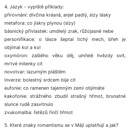
4. Jazyk - vypiště příklady:
přirovnání: dívčina krásná, anjel padlý, slzy lásky
metafora: co jiskry plynou (slzy)
básnický přívlastek: umdlelý zrak, růžojasné nebe
personifikace: o lásce šeptal tichý mech, břeh je
objímal kol a kol
oxymóron: zašlého věku děj, umřelé hvězdy svit,
mrtvé milenky cit
novotvar: lazurným pláštěm
inverze: bolestný srdcem bije cit
eufonie: co ramenen tajemným zemi objímáte
kakofonie: strážného zbudil strašný hřmot, brunatné
slunce rudě zasvitnulo
zvukomalba: řetězů řinčí hřmot
5. Které znaky romantismu se v Máji uplatňují a jak?