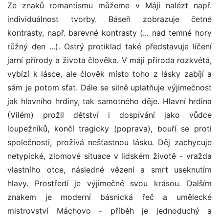
Ze znaků romantismu můžeme v Máji nalézt např.
individuálnost tvorby. Báseň zobrazuje četné
kontrasty, např. barevné kontrasty (... nad temné hory
růžný den ...). Ostrý protiklad také představuje líčení
jarní přírody a života člověka. V máji příroda rozkvétá,
vybízí k lásce, ale člověk místo toho z lásky zabíjí a
sám je potom sťat. Dále se silně uplatňuje výjimečnost
jak hlavního hrdiny, tak samotného děje. Hlavní hrdina
(Vilém) prožil dětství i dospívání jako vůdce
loupežníků, končí tragicky (poprava), bouří se proti
společnosti, prožívá nešťastnou lásku. Děj zachycuje
netypické, zlomové situace v lidském životě - vražda
vlastního otce, následné vězení a smrt useknutím
hlavy. Prostředí je výjimečné svou krásou. Dalším
znakem je moderní básnická řeč a umělecké
mistrovství Máchovo - příběh je jednoduchý a