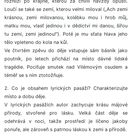
rozhlíží po krajině, kterou za chvíli navždy opustí.
Loučí se také se zemí, kterou velmi miloval („Ach zemi
krásnou, zemi milovanou, kolébku mou i hrob můj,
matku mou, vlasť jedinou i v dědictví mi danou, šířou
tu zemi, zemi jedinou!"). Poté je mu sťata hlava jeho
tělo vpleteno do kola na kůl.
Ve čtvrtém zpěvu do děje vstupuje sám básník jako
poutník, po letech přichází na místo dávné lidské
tragédie. Pociťuje smutek nad Vilémovým osudem a
téměř se s ním ztotožňuje.
2. Co je obsahem lyrických pasáží? Charakterizujte
místo a dobu děje.
V lyrických pasážích autor zachycuje krásu májové
přírody, stvořené pro lásku. Velká část děje se
odehrává v noci, takže prostředí je líčeno jakoby
ponuře, ale zároveň s patrnou láskou k zemi a přírodě.