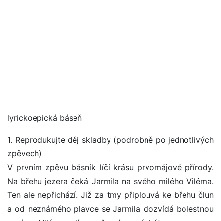
lyrickoepická báseň
1. Reprodukujte děj skladby (podrobně po jednotlivých
zpěvech)
V prvním zpěvu básník líčí krásu prvomájové přírody.
Na břehu jezera čeká Jarmila na svého milého Viléma.
Ten ale nepřichází. Již za tmy připlouvá ke břehu člun
a od neznámého plavce se Jarmila dozvídá bolestnou