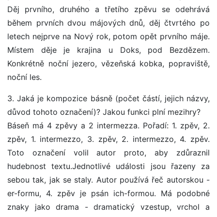
Děj prvního, druhého a třetího zpěvu se odehrává
během prvních dvou májových dnů, děj čtvrtého po
letech nejprve na Nový rok, potom opět prvního máje.
Místem děje je krajina u Doks, pod Bezdězem.
Konkrétně noční jezero, vězeňská kobka, popraviště,
noční les.
3. Jaká je kompozice básně (počet částí, jejich názvy,
důvod tohoto označení)? Jakou funkci plní mezihry?
Báseň má 4 zpěvy a 2 intermezza. Pořadí: 1. zpěv, 2.
zpěv, 1. intermezzo, 3. zpěv, 2. intermezzo, 4. zpěv.
Toto označení volil autor proto, aby zdůraznil
hudebnost textu.Jednotlivé události jsou řazeny za
sebou tak, jak se staly. Autor používá řeč autorskou -
er-formu, 4. zpěv je psán ich-formou. Má podobné
znaky jako drama - dramatický vzestup, vrchol a