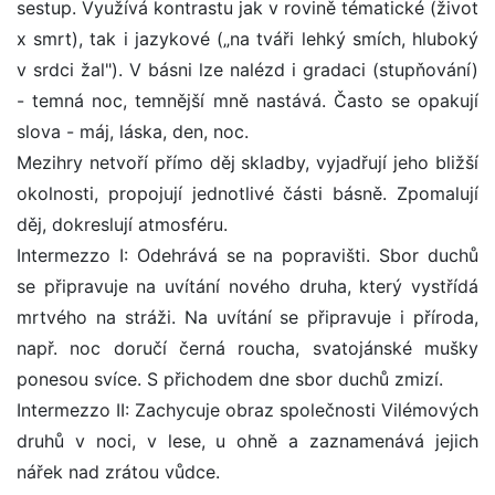
sestup. Využívá kontrastu jak v rovině tématické (život
x smrt), tak i jazykové („na tváři lehký smích, hluboký
v srdci žal"). V básni lze nalézd i gradaci (stupňování)
- temná noc, temnější mně nastává. Často se opakují
slova - máj, láska, den, noc.
Mezihry netvoří přímo děj skladby, vyjadřují jeho bližší
okolnosti, propojují jednotlivé části básně. Zpomalují
děj, dokreslují atmosféru.
Intermezzo I: Odehrává se na popravišti. Sbor duchů
se připravuje na uvítání nového druha, který vystřídá
mrtvého na stráži. Na uvítání se připravuje i příroda,
např. noc doručí černá roucha, svatojánské mušky
ponesou svíce. S přichodem dne sbor duchů zmizí.
Intermezzo II: Zachycuje obraz společnosti Vilémových
druhů v noci, v lese, u ohně a zaznamenává jejich
nářek nad zrátou vůdce.