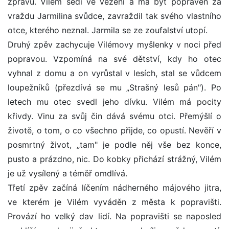
zprávu. Vilém sedí ve vězení a má být popraven za
vraždu Jarmilina svůdce, zavraždil tak svého vlastního
otce, kterého neznal. Jarmila se ze zoufalství utopí.
Druhý zpěv zachycuje Vilémovy myšlenky v noci před
popravou. Vzpomíná na své dětství, kdy ho otec
vyhnal z domu a on vyrůstal v lesích, stal se vůdcem
loupežníků (přezdívá se mu „Strašný lesů pán"). Po
letech mu otec svedl jeho dívku. Vilém má pocity
křivdy. Vinu za svůj čin dává svému otci. Přemýšlí o
životě, o tom, o co všechno přijde, co opustí. Nevěří v
posmrtný život, „tam" je podle něj vše bez konce,
pusto a prázdno, nic. Do kobky přichází strážný, Vilém
je už vysílený a téměř omdlívá.
Třetí zpěv začíná líčením nádherného májového jitra,
ve kterém je Vilém vyváděn z města k popravišti.
Provází ho velký dav lidí. Na popravišti se naposled