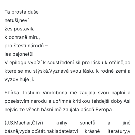
Ta prostá duše
netuší,neví
žes postavila
k ochraně míru,
pro štěstí národů –
les bajonetů!
V epilogu vybízí k soustředění sil pro lásku k otčině,po
které se mu stýská.Vyznává svou lásku k rodné zemi a
vyzdvihuje ji.
Sbírka Tristium Vindobona mě zaujala svou náplní a
poselstvím národu a upřímná kritikou tehdejší doby.Asi
nejvíc ze všech básní mě zaujala báseň Evropa .
(J.S.Machar,Čtyři knihy sonetů a jiné
básně,vydalo:Stát.nakladatelství krásné literatury,v