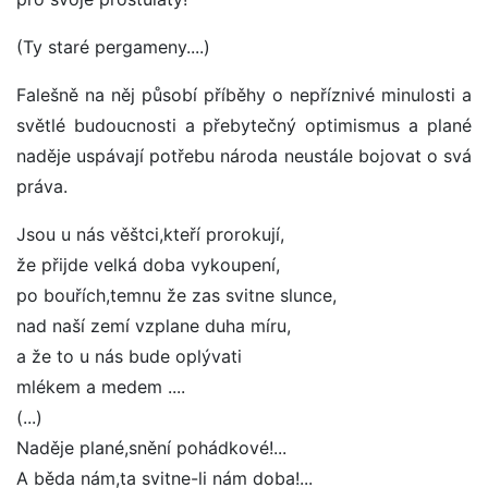
(Ty staré pergameny....)
Falešně na něj působí příběhy o nepříznivé minulosti a
světlé budoucnosti a přebytečný optimismus a plané
naděje uspávají potřebu národa neustále bojovat o svá
práva.
Jsou u nás věštci,kteří prorokují,
že přijde velká doba vykoupení,
po bouřích,temnu že zas svitne slunce,
nad naší zemí vzplane duha míru,
a že to u nás bude oplývati
mlékem a medem ....
(...)
Naděje plané,snění pohádkové!...
A běda nám,ta svitne-li nám doba!...