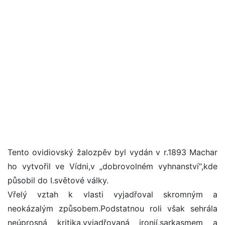
Tento ovidiovský žalozpěv byl vydán v r.1893 Machar
ho vytvořil ve Vídni,v „dobrovolném vyhnanství“,kde
působil do I.světové války.
Vřelý vztah k vlasti vyjadřoval skromným a
neokázalým způsobem.Podstatnou roli však sehrála
neúprosná kritika,vyjadřovaná ironií,sarkasmem a