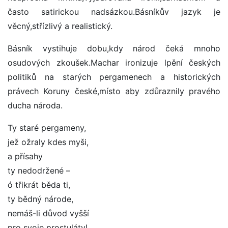
často satirickou nadsázkou.Básníkův jazyk je
věcný,střízlivý a realistický.
Básník vystihuje dobu,kdy národ čeká mnoho
osudových zkoušek.Machar ironizuje lpění českých
politiků na starých pergamenech a historických
právech Koruny české,místo aby zdůraznily pravého
ducha národa.
Ty staré pergameny,
jež ožraly kdes myši,
a přísahy
ty nedodržené –
ó třikrát běda ti,
ty bědný národe,
nemáš-li důvod vyšší
pro svoje prostuláty!