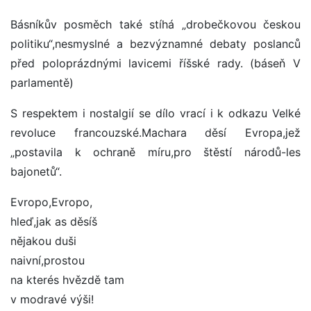
Básníkův posměch také stíhá „drobečkovou českou
politiku“,nesmyslné a bezvýznamné debaty poslanců
před poloprázdnými lavicemi říšské rady. (báseň V
parlamentě)
S respektem i nostalgií se dílo vrací i k odkazu Velké
revoluce francouzské.Machara děsí Evropa,jež
„postavila k ochraně míru,pro štěstí národů-les
bajonetů“.
Evropo,Evropo,
hleď,jak as děsíš
nějakou duši
naivní,prostou
na kterés hvězdě tam
v modravé výši!