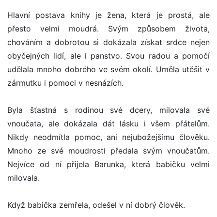
Hlavní postava knihy je žena, která je prostá, ale
přesto velmi moudrá. Svým způsobem života,
chováním a dobrotou si dokázala získat srdce nejen
obyčejných lidí, ale i panstvo. Svou radou a pomočí
udělala mnoho dobrého ve svém okolí. Uměla utěšit v
zármutku i pomoci v nesnázích.
Byla šťastná s rodinou své dcery, milovala své
vnoučata, ale dokázala dát lásku i všem přátelům.
Nikdy neodmítla pomoc, ani nejubožejšímu člověku.
Mnoho ze své moudrosti předala svým vnoučatům.
Nejvíce od ní přijela Barunka, která babičku velmi
milovala.
Když babička zemřela, odešel v ní dobrý člověk.