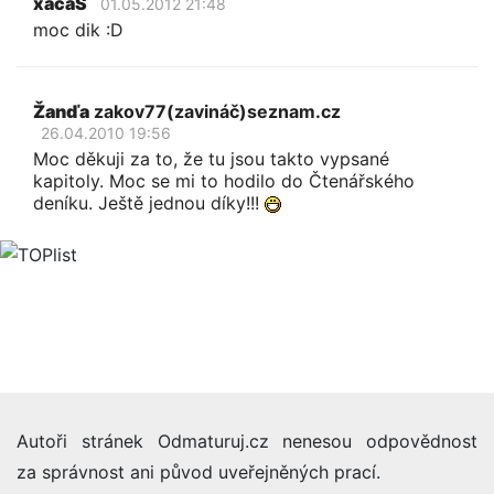
xacaS
01.05.2012 21:48
moc dik :D
Žanďa
zakov77(zavináč)seznam.cz
26.04.2010 19:56
Moc děkuji za to, že tu jsou takto vypsané
kapitoly. Moc se mi to hodilo do Čtenářského
deníku. Ještě jednou díky!!!
Autoři stránek Odmaturuj.cz nenesou odpovědnost
za správnost ani původ uveřejněných prací.