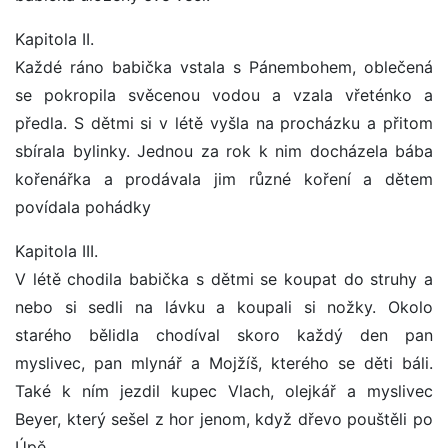
Kapitola II.
Každé ráno babička vstala s Pánembohem, oblečená
se pokropila svěcenou vodou a vzala vřeténko a
předla. S dětmi si v létě vyšla na procházku a přitom
sbírala bylinky. Jednou za rok k nim docházela bába
kořenářka a prodávala jim různé koření a dětem
povídala pohádky
Kapitola III.
V létě chodila babička s dětmi se koupat do struhy a
nebo si sedli na lávku a koupali si nožky. Okolo
starého bělidla chodíval skoro každý den pan
myslivec, pan mlynář a Mojžíš, kterého se děti báli.
Také k ním jezdil kupec Vlach, olejkář a myslivec
Beyer, který sešel z hor jenom, když dřevo pouštěli po
Úpě.