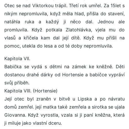
Otec se nad Viktorkou trápil. Třetí rok umřel. Za 15let s
nikým nepromluvila, když měla hlad, přišla do stavení,
natáhla ruka a každý ji něco dal. Jednou ale
promluvila. Když potkala Zlatohlávka, vjela mu do
vlasů a křičela kam dal její dítě. Když mu přišli na
pomoc, utekla do lesa a od té doby nepromluvila.
Kapitola VII.
Babička se vydá s dětmi na zámek ke kněžně. Děti
dostanou drahé dárky od Hortensie a babičce vypráví
svůj příběh.
Kapitola VIII. (Hortensie)
Její otec byl zraněn v bitvě u Lipska a po návratu
domů zemřel. její matka také zemřela a sirotka se ujala
Giovanna. Když vyrostla, vzala si ji paní kněžna, která
ji miluje jako vlastní dceru.