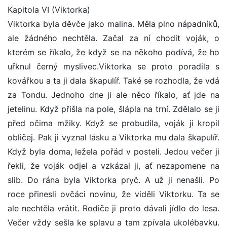
Kapitola VI (Viktorka)
Viktorka byla děvče jako malina. Měla plno nápadníků,
ale žádného nechtěla. Začal za ní chodit voják, o
kterém se říkalo, že když se na někoho podívá, že ho
uřknul černý myslivec.Viktorka se proto poradila s
kovářkou a ta ji dala škapulíř. Také se rozhodla, že vdá
za Tondu. Jednoho dne ji ale něco říkalo, ať jde na
jetelinu. Když přišla na pole, šlápla na trní. Zdělalo se ji
před očima mžiky. Když se probudila, voják ji kropil
obličej. Pak ji vyznal lásku a Viktorka mu dala škapulíř.
Když byla doma, ležela pořád v posteli. Jedou večer ji
řekli, že voják odjel a vzkázal ji, ať nezapomene na
slib. Do rána byla Viktorka pryč. A už ji nenašli. Po
roce přinesli ovčáci novinu, že viděli Viktorku. Ta se
ale nechtěla vrátit. Rodiče ji proto dávali jídlo do lesa.
Večer vždy sešla ke splavu a tam zpívala ukolébavku.