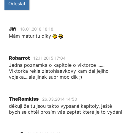
Odeslat
Jiří
18.01.2018 18:18
Mám maturitu díky
Robarrot
12.11.2015 17:04
Jedna poznamka o kapitole o viktorce ......
Viktorka rekla zlatohlaavkovy kam dal jejiho
vojaka....ale jinak supr moc dik ;)
TheRomkiss
26.03.2014 14:50
děkuji že tu jsou takto vypsané kapitoly, ještě
bych se chtěl prosím vás zeptat které je to vydání