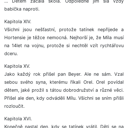
… Dětem začala škola. Odpoledne jim šla vždy
babička naproti.
Kapitola XIV.
Všichni jsou nešťastní, protože tatínek nepřijede a
Hortensie je těžce nemocná. Nejhorší je, že Míla musí
na 14let na vojnu, protože si nechtěl vzít rychtářovu
dceru.
Kapitola XV.
Jako každý rok přišel pan Beyer. Ale ne sám. Vzal
sebou svého syna, kterému říkali Orel. Orel povídal
dětem, jaké prožil s tátou dobrodružství a různé věci.
Přišel ale den, kdy odváděli Mílu. Všichni se sním přišli
rozloučit.
Kapitola XVI.
Konečně nastal den, kdy se tatínek vrátil. Děti se na