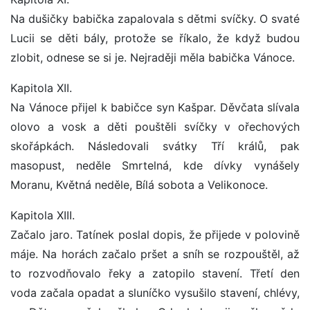
Na dušičky babička zapalovala s dětmi svíčky. O svaté
Lucii se děti bály, protože se říkalo, že když budou
zlobit, odnese se si je. Nejraději měla babička Vánoce.
Kapitola XII.
Na Vánoce přijel k babičce syn Kašpar. Děvčata slívala
olovo a vosk a děti pouštěli svíčky v ořechových
skořápkách. Následovali svátky Tří králů, pak
masopust, neděle Smrtelná, kde dívky vynášely
Moranu, Květná neděle, Bílá sobota a Velikonoce.
Kapitola XIII.
Začalo jaro. Tatínek poslal dopis, že přijede v polovině
máje. Na horách začalo pršet a sníh se rozpouštěl, až
to rozvodňovalo řeky a zatopilo stavení. Třetí den
voda začala opadat a sluníčko vysušilo stavení, chlévy,