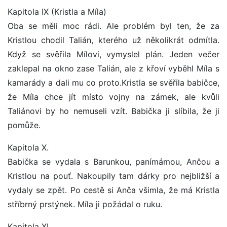
Kapitola IX (Kristla a Míla)
Oba se měli moc rádi. Ale problém byl ten, že za
Kristlou chodil Talián, kterého už několikrát odmítla.
Když se svěřila Mílovi, vymyslel plán. Jeden večer
zaklepal na okno zase Talián, ale z křoví vyběhl Míla s
kamarády a dali mu co proto.Kristla se svěřila babičce,
že Míla chce jít místo vojny na zámek, ale kvůli
Taliánovi by ho nemuseli vzít. Babička ji slíbila, že ji
pomůže.
Kapitola X.
Babička se vydala s Barunkou, panímámou, Ančou a
Kristlou na pouť. Nakoupily tam dárky pro nejbližší a
vydaly se zpět. Po cestě si Anča všimla, že má Kristla
stříbrný prstýnek. Míla ji požádal o ruku.
Kapitola XI.