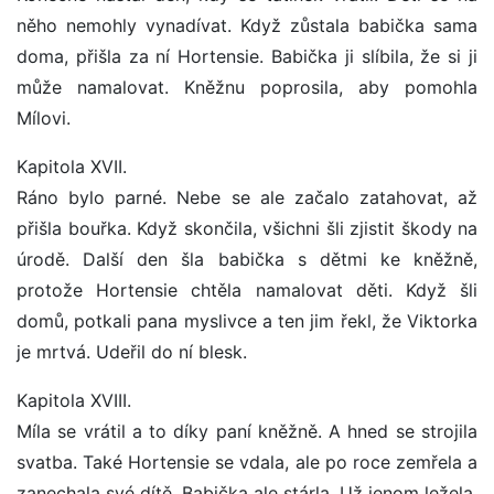
něho nemohly vynadívat. Když zůstala babička sama
doma, přišla za ní Hortensie. Babička ji slíbila, že si ji
může namalovat. Kněžnu poprosila, aby pomohla
Mílovi.
Kapitola XVII.
Ráno bylo parné. Nebe se ale začalo zatahovat, až
přišla bouřka. Když skončila, všichni šli zjistit škody na
úrodě. Další den šla babička s dětmi ke kněžně,
protože Hortensie chtěla namalovat děti. Když šli
domů, potkali pana myslivce a ten jim řekl, že Viktorka
je mrtvá. Udeřil do ní blesk.
Kapitola XVIII.
Míla se vrátil a to díky paní kněžně. A hned se strojila
svatba. Také Hortensie se vdala, ale po roce zemřela a
zanechala své dítě. Babička ale stárla. Už jenom ležela.