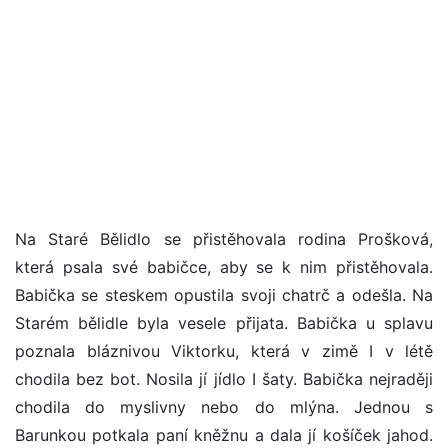
Na Staré Bělidlo se přistěhovala rodina Prošková,
která psala své babičce, aby se k nim přistěhovala.
Babička se steskem opustila svoji chatrč a odešla. Na
Starém bělidle byla vesele přijata. Babička u splavu
poznala bláznivou Viktorku, která v zimě I v létě
chodila bez bot. Nosila jí jídlo I šaty. Babička nejraději
chodila do myslivny nebo do mlýna. Jednou s
Barunkou potkala paní kněžnu a dala jí košíček jahod.