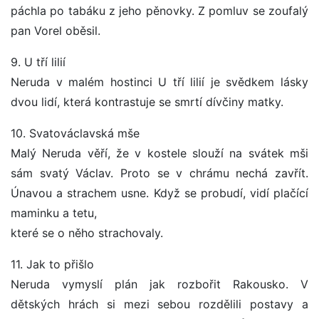
páchla po tabáku z jeho pěnovky. Z pomluv se zoufalý
pan Vorel oběsil.
9. U tří lilií
Neruda v malém hostinci U tří lilií je svědkem lásky
dvou lidí, která kontrastuje se smrtí dívčiny matky.
10. Svatováclavská mše
Malý Neruda věří, že v kostele slouží na svátek mši
sám svatý Václav. Proto se v chrámu nechá zavřít.
Únavou a strachem usne. Když se probudí, vidí plačící
maminku a tetu,
které se o něho strachovaly.
11. Jak to přišlo
Neruda vymyslí plán jak rozbořit Rakousko. V
dětských hrách si mezi sebou rozdělili postavy a