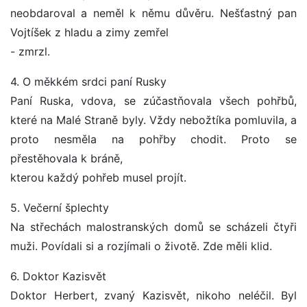
neobdaroval a neměl k němu důvěru. Nešťastný pan
Vojtíšek z hladu a zimy zemřel
- zmrzl.
4. O měkkém srdci paní Rusky
Paní Ruska, vdova, se zúčastňovala všech pohřbů,
které na Malé Straně byly. Vždy nebožtíka pomluvila, a
proto nesměla na pohřby chodit. Proto se
přestěhovala k bráně,
kterou každý pohřeb musel projít.
5. Večerní šplechty
Na střechách malostranských domů se scházeli čtyři
muži. Povídali si a rozjímali o životě. Zde měli klid.
6. Doktor Kazisvět
Doktor Herbert, zvaný Kazisvět, nikoho neléčil. Byl