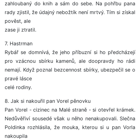
zahloubaný do knih a sám do sebe. Na pohřbu pana
rady zjistil, že údajný nebožtík není mrtvý. Tím si získal
pověst, ale
zase ji ztratil.
7. Hastrman
Rybář se domnívá, že jeho příbuzní si ho předcházejí
pro vzácnou sbírku kamenů, ale doopravdy ho rádi
nemají. Když poznal bezcennost sbírky, ubezpečil se o
pravé lásce
celé rodiny.
8. Jak si nakouřil pan Vorel pěnovku
Pan Vorel - cizinec na Malé straně - si otevřel krámek.
Nedůvěřiví sousedé však u něho nenakupovali. Slečna
Poldinka rozhlásila, že mouka, kterou si u pan Vorla
nakoupila