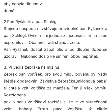
aby nebyla dlouho v
domě.
2.Pan Ryšánek a pan Schlégl
Stejnou hospodu navštěvuje pravidelně pan Ryšánek a
pan Schlégl. Ovšem ani jednou za jedenáct let na sebe
nepromluvili. Oba měli rádi stejnou ženu.
Pan Ryšánek dostal zápal plic a po dlouhé době se
uzdravil. Nakonec došlo ke smíření obou nepřátel.
3. Přivedla žebráka na mizinu
Žebrák pan Vojtíšek, pro svou milou povahu byl vždy
štědře obdarován. Závistivá žebračka„milionová baba"
si chtěla vzít Vojtíška za manžela. Ten ji však odmítl.
Rozzlobená
pak o panu Vojtíškovi rozhlásila, že je ve skutečnosti
velmi bohatý. Proto pana Vojtíška už nikdo