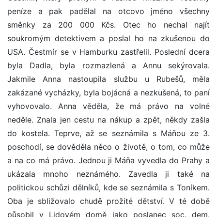
peníze a pak padělal na otcovo jméno všechny
směnky za 200 000 Kčs. Otec ho nechal najít
soukromým detektivem a poslal ho na zkušenou do
USA. Čestmír se v Hamburku zastřelil. Poslední dcera
byla Dadla, byla rozmazlená a Annu sekýrovala.
Jakmile Anna nastoupila službu u Rubešů, měla
zakázané vycházky, byla bojácná a nezkušená, to paní
vyhovovalo. Anna věděla, že má právo na volné
neděle. Znala jen cestu na nákup a zpět, někdy zašla
do kostela. Teprve, až se seznámila s Máňou ze 3.
poschodí, se dověděla něco o životě, o tom, co může
a na co má právo. Jednou ji Máňa vyvedla do Prahy a
ukázala mnoho neznámého. Zavedla ji také na
politickou schůzi dělníků, kde se seznámila s Toníkem.
Oba je sbližovalo chudě prožité dětství. V té době
působil v Lidovém domě jako poslanec soc. dem.