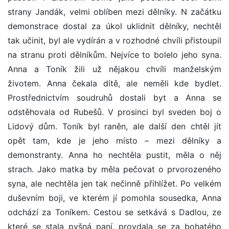
strany Jandák, velmi oblíben mezi dělníky. N začátku
demonstrace dostal za úkol uklidnit dělníky, nechtěl
tak učinit, byl ale vydírán a v rozhodné chvíli přistoupil
na stranu proti dělníkům. Nejvíce to bolelo jeho syna.
Anna a Toník žili už nějakou chvíli manželským
životem. Anna čekala dítě, ale neměli kde bydlet.
Prostřednictvím soudruhů dostali byt a Anna se
odstěhovala od Rubešů. V prosinci byl sveden boj o
Lidový dům. Toník byl raněn, ale další den chtěl jít
opět tam, kde je jeho místo – mezi dělníky a
demonstranty. Anna ho nechtěla pustit, měla o něj
strach. Jako matka by měla pečovat o prvorozeného
syna, ale nechtěla jen tak nečinně přihlížet. Po velkém
duševním boji, ve kterém jí pomohla sousedka, Anna
odchází za Toníkem. Cestou se setkává s Dadlou, ze
které se stala pyšná paní, provdala se za bohatého