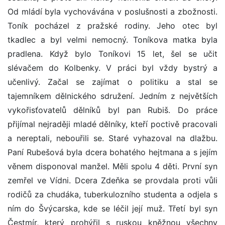
Od mládí byla vychovávána v poslušnosti a zbožnosti.
Toník pocházel z pražské rodiny. Jeho otec byl
tkadlec a byl velmi nemocný. Toníkova matka byla
pradlena. Když bylo Toníkovi 15 let, šel se učit
slévačem do Kolbenky. V práci byl vždy bystrý a
učenlivý. Začal se zajímat o politiku a stal se
tajemníkem dělnického sdružení. Jedním z největších
vykořisťovatelů dělníků byl pan Rubiš. Do práce
přijímal nejraději mladé dělníky, kteří poctivě pracovali
a nereptali, nebouřili se. Staré vyhazoval na dlažbu.
Paní Rubešová byla dcera bohatého hejtmana a s jejím
věnem disponoval manžel. Měli spolu 4 děti. První syn
zemřel ve Vídni. Dcera Zdeňka se provdala proti vůli
rodičů za chudáka, tuberkulozního studenta a odjela s
ním do Švýcarska, kde se léčil její muž. Třetí byl syn
Čestmír, který prohýřil s ruskou kněžnou všechny