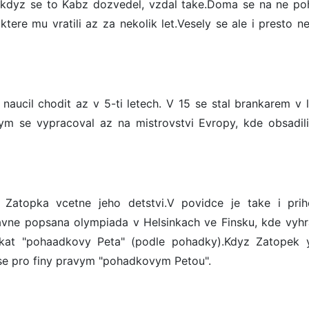
dyz se to Kabz dozvedel, vzdal take.Doma se na ne poh
tere mu vratili az za nekolik let.Vesely se ale i presto n
 naucil chodit az v 5-ti letech. V 15 se stal brankarem v 
tym se vypracoval az na mistrovstvi Evropy, kde obsadili
 Zatopka vcetne jeho detstvi.V povidce je take i pri
avne popsana olympiada v Helsinkach ve Finsku, kde vyhr
at "pohaadkovy Peta" (podle pohadky).Kdyz Zatopek y
 se pro finy pravym "pohadkovym Petou".