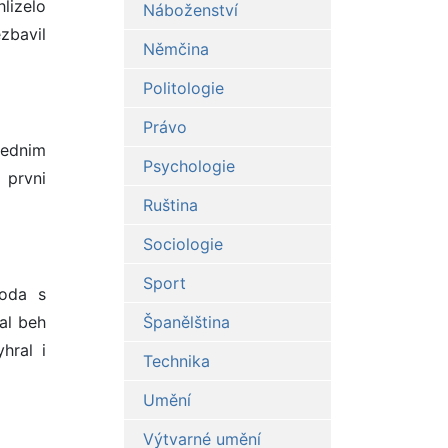
lizelo
Náboženství
ezbavil
Němčina
Politologie
Právo
lednim
Psychologie
 prvni
Ruština
Sociologie
Sport
hoda s
al beh
Španělština
hral i
Technika
Umění
Výtvarné umění