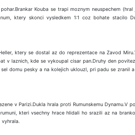
ky pohar.Brankar Kouba se trapi moznym neuspechem (hral 
icanum, ktery skonci vysledkem 1:1 coz bohate stacilo D
Heller, ktery se dostal az do reprezentace na Zavod Miru.
t v laznich, kde se vykoupal cisar pan.Druhy den povitezs
sel domu pesky a na kolejich uklouzl, pri padu se zranil a 
hazene v Parizi.Dukla hrala proti Rumunskemu Dynamu.V po
rumuni, kteri vsechny hrace hlidali ho srazili az na branko
 vyhrala.