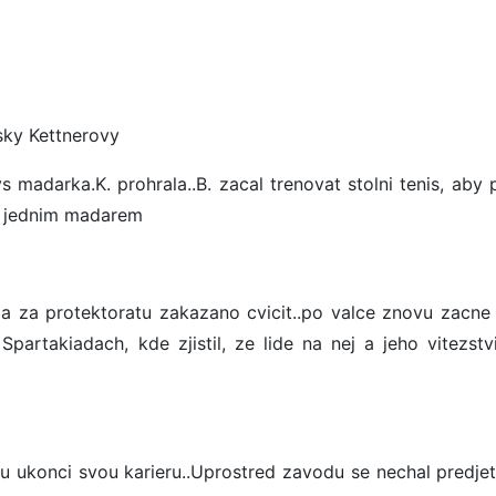
sky Kettnerovy
 madarka.K. prohrala..B. zacal trenovat stolni tenis, aby p
d jednim madarem
a za protektoratu zakazano cvicit..po valce znovu zacne c
Spartakiadach, kde zjistil, ze lide na nej a jeho vitezstvi
ru ukonci svou karieru..Uprostred zavodu se nechal predje