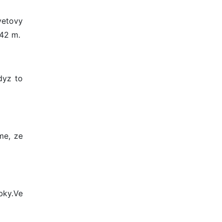
vetovy
142 m.
dyz to
me, ze
bky.Ve