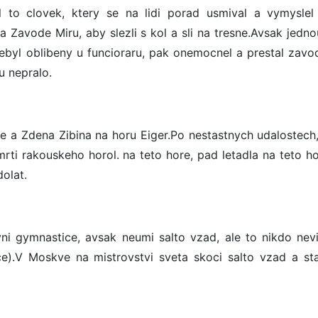
l to clovek, ktery se na lidi porad usmival a vymyslel
a Zavode Miru, aby slezli s kol a sli na tresne.Avsak jedn
byl oblibeny u funcioraru, pak onemocnel a prestal zavodi
u nepralo.
e a Zdena Zibina na horu Eiger.Po nestastnych udalostech,
ti rakouskeho horol. na teto hore, pad letadla na teto ho
dolat.
ni gymnastice, avsak neumi salto vzad, ale to nikdo nevi
e).V Moskve na mistrovstvi sveta skoci salto vzad a st