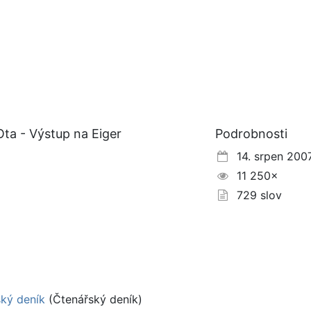
ta - Výstup na Eiger
Podrobnosti
14. srpen 200
11 250×
729 slov
ský deník
(Čtenářský deník)