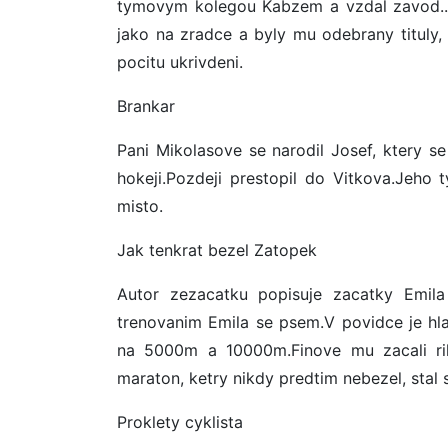
tymovym kolegou Kabzem a vzdal zavod..k
jako na zradce a byly mu odebrany tituly, k
pocitu ukrivdeni.
Brankar
Pani Mikolasove se narodil Josef, ktery se
hokeji.Pozdeji prestopil do Vitkova.Jeho 
misto.
Jak tenkrat bezel Zatopek
Autor zezacatku popisuje zacatky Emila
trenovanim Emila se psem.V povidce je hl
na 5000m a 10000m.Finove mu zacali rik
maraton, ketry nikdy predtim nebezel, stal
Proklety cyklista