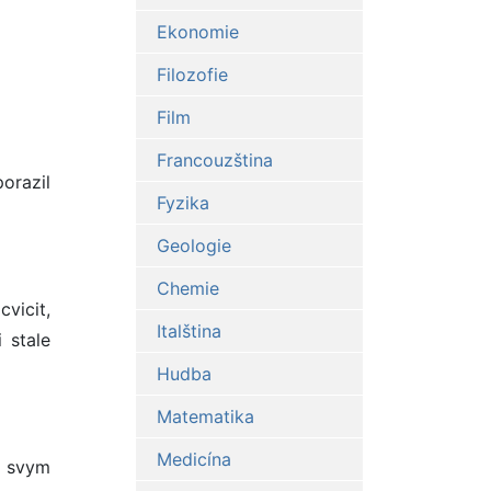
Ekonomie
Filozofie
Film
Francouzština
orazil
Fyzika
Geologie
Chemie
vicit,
Italština
 stale
Hudba
Matematika
Medicína
t svym