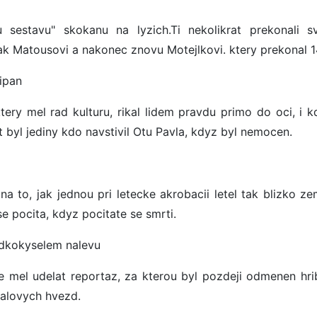
estavu" skokanu na lyzich.Ti nekolikrat prekonali s
pak Matousovi a nakonec znovu Motejlkovi. ktery prekonal 
cipan
ery mel rad kulturu, rikal lidem pravdu primo do oci, i k
at byl jediny kdo navstivil Otu Pavla, kdyz byl nemocen.
na to, jak jednou pri letecke akrobacii letel tak blizko ze
se pocita, kdyz pocitate se smrti.
ladkokyselem nalevu
e mel udelat reportaz, za kterou byl pozdeji odmenen hri
balovych hvezd.