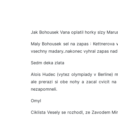
Jak Bohousek Vana oplatil horky slzy Maru
Maly Bohousek sel na zapas : Kettnerova vs
vsechny madary..nakonec vyhral zapas na
Sedm deka zlata
Alois Hudec (vytez olympiady v Berline) m
ale prerazi si obe nohy a zacal cvicit na 
nezapomneli.
Omyl
Ciklista Vesely se rozhodl, ze Zavodem Mi