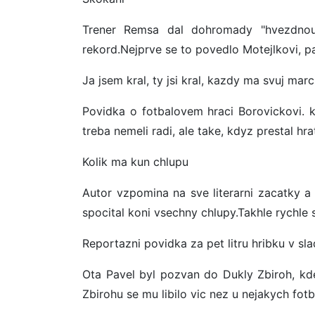
Trener Remsa dal dohromady "hvezdnou s
rekord.Nejprve se to povedlo Motejlkovi, 
Ja jsem kral, ty jsi kral, kazdy ma svuj mar
Povidka o fotbalovem hraci Borovickovi. kt
treba nemeli radi, ale take, kdyz prestal hr
Kolik ma kun chlupu
Autor vzpomina na sve literarni zacatky a 
spocital koni vsechny chlupy.Takhle rychle 
Reportazni povidka za pet litru hribku v s
Ota Pavel byl pozvan do Dukly Zbiroh, kd
Zbirohu se mu libilo vic nez u nejakych fot