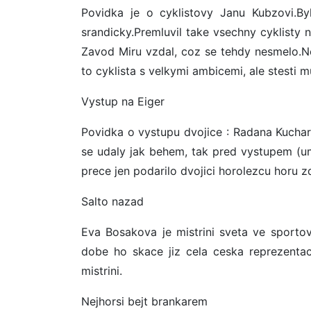
Povidka je o cyklistovy Janu Kubzovi.By
srandicky.Premluvil take vsechny cyklisty n
Zavod Miru vzdal, coz se tehdy nesmelo.Ne
to cyklista s velkymi ambicemi, ale stesti m
Vystup na Eiger
Povidka o vystupu dvojice : Radana Kuchar
se udaly jak behem, tak pred vystupem (umr
prece jen podarilo dvojici horolezcu horu z
Salto nazad
Eva Bosakova je mistrini sveta ve sportov
dobe ho skace jiz cela ceska reprezentac
mistrini.
Nejhorsi bejt brankarem