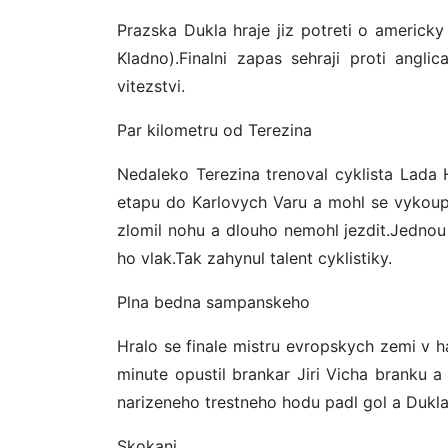
Prazska Dukla hraje jiz potreti o americ
Kladno).Finalni zapas sehraji proti angl
vitezstvi.
Par kilometru od Terezina
Nedaleko Terezina trenoval cyklista Lada 
etapu do Karlovych Varu a mohl se vykoupa
zlomil nohu a dlouho nemohl jezdit.Jednou 
ho vlak.Tak zahynul talent cyklistiky.
Plna bedna sampanskeho
Hralo se finale mistru evropskych zemi v 
minute opustil brankar Jiri Vicha branku a 
narizeneho trestneho hodu padl gol a Dukla
Skokani