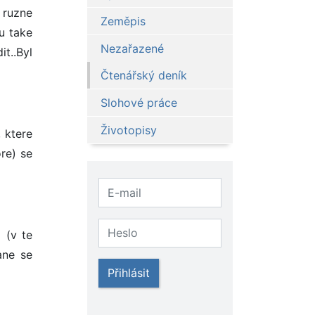
 ruzne
Zeměpis
ou take
Nezařazené
t..Byl
Čtenářský deník
Slohové práce
Životopisy
 ktere
re) se
 (v te
ane se
Přihlásit