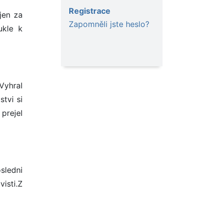
Registrace
jen za
Zapomněli jste heslo?
ukle k
Vyhral
tvi si
prejel
sledni
visti.Z