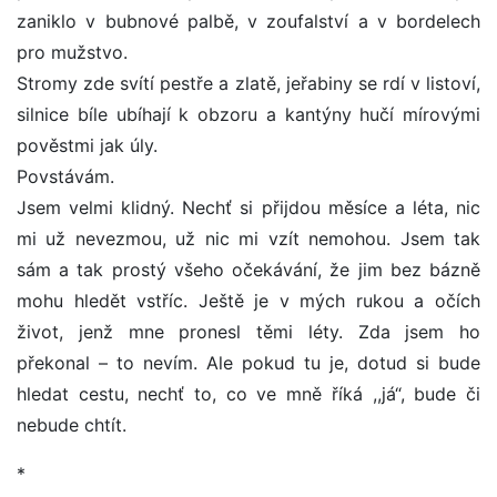
zaniklo v bubnové palbě, v zoufalství a v bordelech
pro mužstvo.
Stromy zde svítí pestře a zlatě, jeřabiny se rdí v listoví,
silnice bíle ubíhají k obzoru a kantýny hučí mírovými
pověstmi jak úly.
Povstávám.
Jsem velmi klidný. Nechť si přijdou měsíce a léta, nic
mi už nevezmou, už nic mi vzít nemohou. Jsem tak
sám a tak prostý všeho očekávání, že jim bez bázně
mohu hledět vstříc. Ještě je v mých rukou a očích
život, jenž mne pronesl těmi léty. Zda jsem ho
překonal – to nevím. Ale pokud tu je, dotud si bude
hledat cestu, nechť to, co ve mně říká ,,já“, bude či
nebude chtít.
*