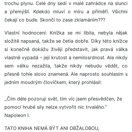
trochu plynu. Celé dny sedí v malé zahrádce na slunci
a přemýšlí. Kdekdo mluví o míru a příměří. Všichni
čekají co bude. Skončí to zase zklamáním???
Vlastní hodnocení: Knížka se mi líbila, nebyla nějak
složitě napsaná, takže se četla dobře. Díky této knížce
si konečně dokážu živěji představit, jak pravá válka
vlastně vypadá – její krutost a nemilosrdnost. Ale nikdy
sem válku nezažila, takže nikdy nebudu vědět, co
přesně tohle slovo znamená. Ale naprosto souhlasím s
jedním moudrým človíčkem, který prohlásil:
,,Čím déle pozoruji svět, tím víc jsem přesvědčen, že
pomocí hrubé síly nelze vytvořit nic trvalého.“
Napoleon I.
TATO KNIHA NEMÁ BÝT ANI OBŽALOBOU,