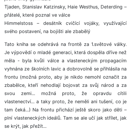
Tjaden, Stanislav Katzinsky, Haie Westhus, Deterding –
přátelé, které poznal ve válce
Himmelstoss – desátník cvičící vojáky, využívající
svého postavení, na bojišti ale zbabělý
Tato kniha se odehrává na frontě za 1.světové války.
Je výpovědí o mladé generaci, která dospěla dříve než
měla - byla kvůli válce a vlasteneckým propagacím
vyhnána ze školních lavic a dobrovolně se přihlásila na
frontu (možná proto, aby je nikdo nemohl označit za
zbabělce, kteří nehodlají bojovat za svůj národ a za
svou zemi... možná proto, že opravdu cítili
vlastenectví... a taky proto, že neměli ani tušení, co je
tam čeká...) Na frontu přichází ještě skoro jako děti –
plní vlasteneckých ideálů. Tam se ale učí jak střílet, jak
se krýt, jak přežít...