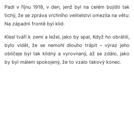
Padl v říjnu 1918, v den, jenž byl na celém bojišti tak
tichý, že se zpráva vrchního velitelství omezila na větu:
Na západní frontě byl klid.
Klesl tváří k zemi a ležel, jako by spal, Když ho obrátili,
bylo vidět, že se nemohl dlouho trápit – výraz jeho
obličeje byl tak klidný a vyrovnaný, až se zdálo, jako
by byl málem spokojený, že to vzalo takový konec.