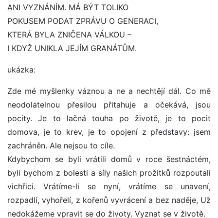
ANI VYZNÁNÍM. MÁ BÝT TOLIKO
POKUSEM PODAT ZPRÁVU O GENERACI,
KTERÁ BYLA ZNIČENA VÁLKOU –
I KDYŽ UNIKLA JEJÍM GRANÁTŮM.
ukázka:
Zde mé myšlenky váznou a ne a nechtějí dál. Co mě
neodolatelnou přesilou přitahuje a očekává, jsou
pocity. Je to lačná touha po životě, je to pocit
domova, je to krev, je to opojení z představy: jsem
zachráněn. Ale nejsou to cíle.
Kdybychom se byli vrátili domů v roce šestnáctém,
byli bychom z bolesti a síly našich prožitků rozpoutali
vichřici. Vrátíme-li se nyní, vrátíme se unavení,
rozpadlí, vyhořelí, z kořenů vyvrácení a bez naděje, Už
nedokážeme vpravit se do životy. Vyznat se v životě.