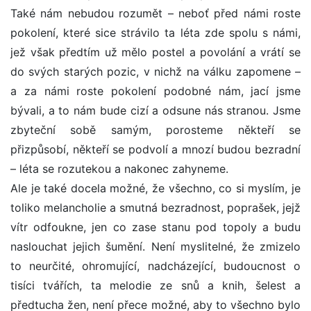
Také nám nebudou rozumět – neboť před námi roste
pokolení, které sice strávilo ta léta zde spolu s námi,
jež však předtím už mělo postel a povolání a vrátí se
do svých starých pozic, v nichž na válku zapomene –
a za námi roste pokolení podobné nám, jací jsme
bývali, a to nám bude cizí a odsune nás stranou. Jsme
zbyteční sobě samým, porosteme někteří se
přizpůsobí, někteří se podvolí a mnozí budou bezradní
– léta se rozutekou a nakonec zahyneme.
Ale je také docela možné, že všechno, co si myslím, je
toliko melancholie a smutná bezradnost, poprašek, jejž
vítr odfoukne, jen co zase stanu pod topoly a budu
naslouchat jejich šumění. Není myslitelné, že zmizelo
to neurčité, ohromující, nadcházející, budoucnost o
tisíci tvářích, ta melodie ze snů a knih, šelest a
předtucha žen, není přece možné, aby to všechno bylo