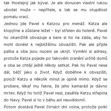
tak lhostejný jak býval. Je ale donucen vlastní rukou
ubodat muže – nepřítele, a tak se mu otupělost
pomalu vrací.
Jednou jde Pavel s Katzou pro menáž. Katza ale
klopýtne a zůstane ležet – byl střelen do holeně. Pavel
ho okamžitě obvazuje a bere si ho na záda, aby ho
mohl donést k nejbližšímu obvazišti. Pak ale přijde
palba a oba jsou nuceni se ukrýt. Vymění si adresy,
protože Katza pojede po takovém zranění určitě domů
a oba se chtějí ještě někdy setkat. Pak ho Pavel nese
dál, běží jako o život. Když doběhne k obvazišti,
položí Katzu a několik minut je úplně mimo. Když se
probere, lékař mu řekne, že jeho kamarád je dávno
mrtev. Když ho totiž Pavel nesl, zasáhla Katzu střepina
do hlavy. Pavel si to v běhu ani neuvědomil.
Potom dostává Pavel čtrnáct dní volna, protože polkl