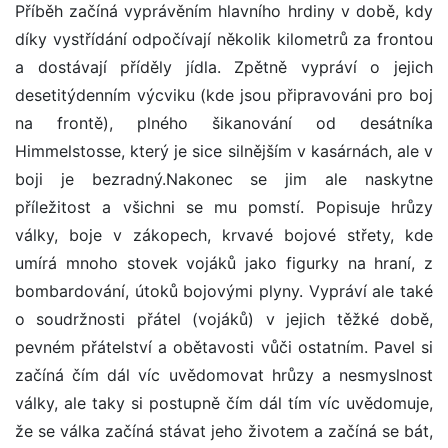
Příběh začíná vyprávěním hlavního hrdiny v době, kdy
díky vystřídání odpočívají několik kilometrů za frontou
a dostávají příděly jídla. Zpětně vypráví o jejich
desetitýdenním výcviku (kde jsou připravováni pro boj
na frontě), plného šikanování od desátníka
Himmelstosse, který je sice silnějším v kasárnách, ale v
boji je bezradný.Nakonec se jim ale naskytne
příležitost a všichni se mu pomstí. Popisuje hrůzy
války, boje v zákopech, krvavé bojové střety, kde
umírá mnoho stovek vojáků jako figurky na hraní, z
bombardování, útoků bojovými plyny. Vypráví ale také
o soudržnosti přátel (vojáků) v jejich těžké době,
pevném přátelství a obětavosti vůči ostatním. Pavel si
začíná čím dál víc uvědomovat hrůzy a nesmyslnost
války, ale taky si postupně čím dál tím víc uvědomuje,
že se válka začíná stávat jeho životem a začíná se bát,