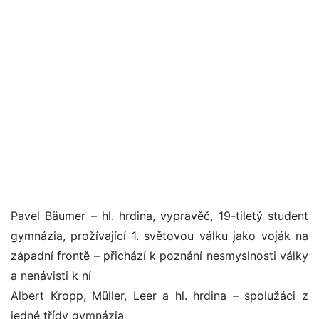
Pavel Bäumer – hl. hrdina, vypravěč, 19-tiletý student
gymnázia, prožívající 1. světovou válku jako voják na
západní frontě – přichází k poznání nesmyslnosti války
a nenávisti k ní
Albert Kropp, Müller, Leer a hl. hrdina – spolužáci z
jedné třídy gymnázia