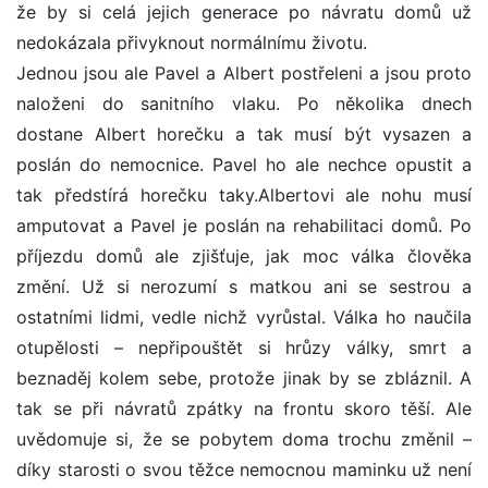
že by si celá jejich generace po návratu domů už
nedokázala přivyknout normálnímu životu.
Jednou jsou ale Pavel a Albert postřeleni a jsou proto
naloženi do sanitního vlaku. Po několika dnech
dostane Albert horečku a tak musí být vysazen a
poslán do nemocnice. Pavel ho ale nechce opustit a
tak předstírá horečku taky.Albertovi ale nohu musí
amputovat a Pavel je poslán na rehabilitaci domů. Po
příjezdu domů ale zjišťuje, jak moc válka člověka
změní. Už si nerozumí s matkou ani se sestrou a
ostatními lidmi, vedle nichž vyrůstal. Válka ho naučila
otupělosti – nepřipouštět si hrůzy války, smrt a
beznaděj kolem sebe, protože jinak by se zbláznil. A
tak se při návratů zpátky na frontu skoro těší. Ale
uvědomuje si, že se pobytem doma trochu změnil –
díky starosti o svou těžce nemocnou maminku už není