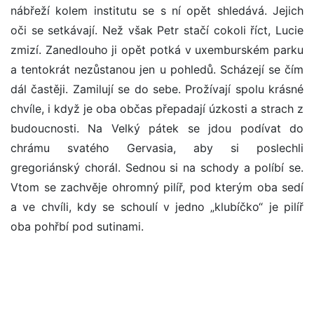
nábřeží kolem institutu se s ní opět shledává. Jejich
oči se setkávají. Než však Petr stačí cokoli říct, Lucie
zmizí. Zanedlouho ji opět potká v uxemburském parku
a tentokrát nezůstanou jen u pohledů. Scházejí se čím
dál častěji. Zamilují se do sebe. Prožívají spolu krásné
chvíle, i když je oba občas přepadají úzkosti a strach z
budoucnosti. Na Velký pátek se jdou podívat do
chrámu svatého Gervasia, aby si poslechli
gregoriánský chorál. Sednou si na schody a políbí se.
Vtom se zachvěje ohromný pilíř, pod kterým oba sedí
a ve chvíli, kdy se schoulí v jedno „klubíčko“ je pilíř
oba pohřbí pod sutinami.