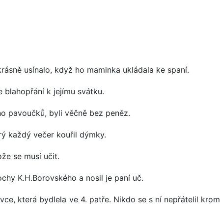
 krásně usínalo, když ho maminka ukládala ke spaní.
 blahopřání k jejímu svátku.
oho pavoučků, byli věčně bez peněz.
ý každý večer kouřil dýmky.
ože se musí učit.
ochy K.H.Borovského a nosil je paní uč.
ce, která bydlela ve 4. patře. Nikdo se s ní nepřátelil kro