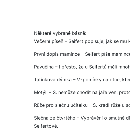
Některé vybrané básně:
Večerní píseň – Seifert popisuje, jak se mu
První dopis mamince – Seifert píše mamince
Pavučina – I přesto, že u Seifertů měli mn
Tatínkova dýmka – Vzpomínky na otce, kter
Motýli – S. nemůže chodit na jaře ven, prot
Růže pro slečnu učitelku – S. kradl růže u s
Slečna ze čtvrtého – Vyprávění o smutné dív
Seifertové.