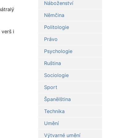
Náboženství
átralý
Němčina
Politologie
verš i
Právo
Psychologie
Ruština
Sociologie
Sport
Španělština
Technika
Umění
Výtvarné umění