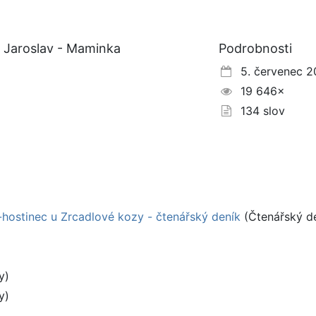
, Jaroslav - Maminka
Podrobnosti
5. červenec 2
19 646×
134 slov
a-hostinec u Zrcadlové kozy - čtenářský deník
(Čtenářský d
y)
y)