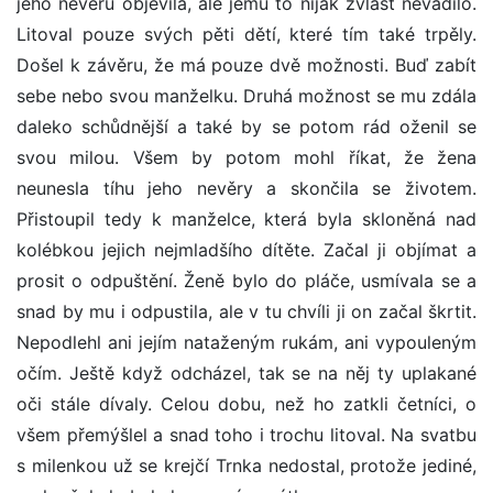
jeho nevěru objevila, ale jemu to nijak zvlášť nevadilo.
Litoval pouze svých pěti dětí, které tím také trpěly.
Došel k závěru, že má pouze dvě možnosti. Buď zabít
sebe nebo svou manželku. Druhá možnost se mu zdála
daleko schůdnější a také by se potom rád oženil se
svou milou. Všem by potom mohl říkat, že žena
neunesla tíhu jeho nevěry a skončila se životem.
Přistoupil tedy k manželce, která byla skloněná nad
kolébkou jejich nejmladšího dítěte. Začal ji objímat a
prosit o odpuštění. Ženě bylo do pláče, usmívala se a
snad by mu i odpustila, ale v tu chvíli ji on začal škrtit.
Nepodlehl ani jejím nataženým rukám, ani vypouleným
očím. Ještě když odcházel, tak se na něj ty uplakané
oči stále dívaly. Celou dobu, než ho zatkli četníci, o
všem přemýšlel a snad toho i trochu litoval. Na svatbu
s milenkou už se krejčí Trnka nedostal, protože jediné,