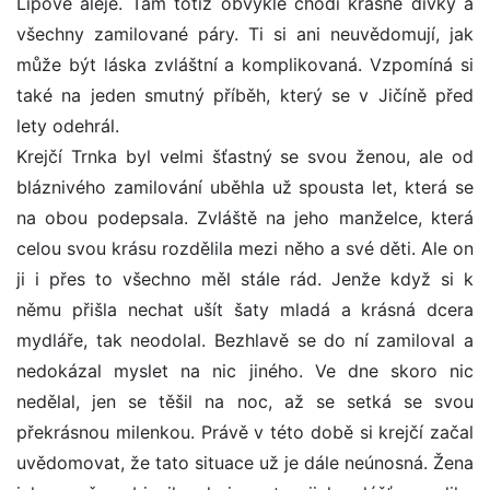
Lipové aleje. Tam totiž obvykle chodí krásné dívky a
všechny zamilované páry. Ti si ani neuvědomují, jak
může být láska zvláštní a komplikovaná. Vzpomíná si
také na jeden smutný příběh, který se v Jičíně před
lety odehrál.
Krejčí Trnka byl velmi šťastný se svou ženou, ale od
bláznivého zamilování uběhla už spousta let, která se
na obou podepsala. Zvláště na jeho manželce, která
celou svou krásu rozdělila mezi něho a své děti. Ale on
ji i přes to všechno měl stále rád. Jenže když si k
němu přišla nechat ušít šaty mladá a krásná dcera
mydláře, tak neodolal. Bezhlavě se do ní zamiloval a
nedokázal myslet na nic jiného. Ve dne skoro nic
nedělal, jen se těšil na noc, až se setká se svou
překrásnou milenkou. Právě v této době si krejčí začal
uvědomovat, že tato situace už je dále neúnosná. Žena