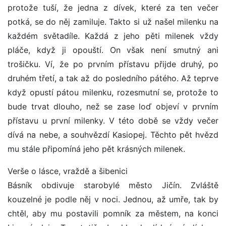
protože tuší, že jedna z dívek, které za ten večer
potká, se do něj zamiluje. Takto si už našel milenku na
každém světadíle. Každá z jeho pěti milenek vždy
pláče, když ji opouští. On však není smutný ani
trošičku. Ví, že po prvním přístavu přijde druhý, po
druhém třetí, a tak až do posledního pátého. Až teprve
když opustí pátou milenku, rozesmutní se, protože to
bude trvat dlouho, než se zase loď objeví v prvním
přístavu u první milenky. V této době se vždy večer
dívá na nebe, a souhvězdí Kasiopej. Těchto pět hvězd
mu stále připomíná jeho pět krásných milenek.
Verše o lásce, vraždě a šibenici
Básník obdivuje starobylé město Jičín. Zvláště
kouzelné je podle něj v noci. Jednou, až umře, tak by
chtěl, aby mu postavili pomník za městem, na konci