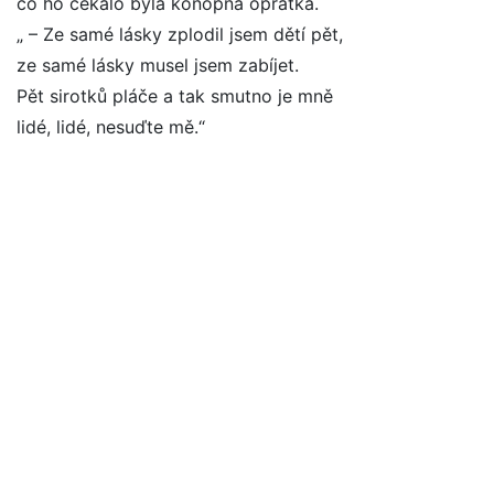
co ho čekalo byla konopná oprátka.
„ – Ze samé lásky zplodil jsem dětí pět,
ze samé lásky musel jsem zabíjet.
Pět sirotků pláče a tak smutno je mně
lidé, lidé, nesuďte mě.“