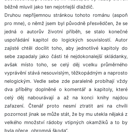
běžně mluvil jako ten nejotrlejší dlaždič.
Druhou nepříjemnou stránkou tohoto románu (aspoň
pro mne), o němž jsem byl původně přesvědčen, že se
jedná o autorův životní příběh, se stalo konečné
uspořádání kapitol do logických souvislostí. Autor
zajisté chtěl docílit toho, aby jednotlivé kapitoly do
sebe zapadaly jako části té nejdokonalejší skládanky,
avšak místo toho, se celý děj vcelku průměrného
vyprávění stává nesouvislým, těžkopádným a naprosto
nelogickým. Vedle sebe zde paralelně probíhají vždy
dva příběhy doplněné o komentář a kapitoly, které
celý děj nabourávají a až na konci knihy najdou
zařazení. Čtenář proto nesmí ztratit ani na chvíli
pozornost jinak se může stát, že by mu utekla nějaká z
velkého množství rádoby vtipných okamžiků a to by
byla přece „ohromná škoda“.