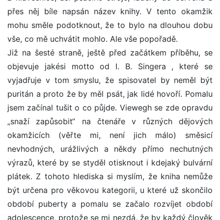
přes něj bíle napsán název knihy. V tento okamžik
mohu směle podotknout, že to bylo na dlouhou dobu
vše, co mě uchvátit mohlo. Ale vše popořadě.
Již na šesté straně, ještě před začátkem příběhu, se
objevuje jakési motto od I. B. Singera , které se
vyjadřuje v tom smyslu, že spisovatel by neměl být
puritán a proto že by měl psát, jak lidé hovoří. Pomalu
jsem začínal tušit o co půjde. Viewegh se zde opravdu
„snaží zapůsobit“ na čtenáře v různých dějových
okamžicích (věřte mi, není jich málo) směsicí
nevhodných, urážlivých a někdy přímo nechutných
výrazů, které by se styděl otisknout i kdejaký bulvární
plátek. Z tohoto hlediska si myslím, že kniha nemůže
být určena pro věkovou kategorii, u které už skončilo
období puberty a pomalu se začalo rozvíjet období
adolescence, protože se mi nezdá, že by každý člověk