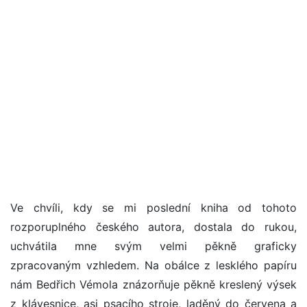
Ve chvíli, kdy se mi poslední kniha od tohoto
rozporuplného českého autora, dostala do rukou,
uchvátila mne svým velmi pěkně graficky
zpracovaným vzhledem. Na obálce z lesklého papíru
nám Bedřich Vémola znázorňuje pěkně kreslený výsek
z klávesnice, asi psacího stroje, laděný do červena a