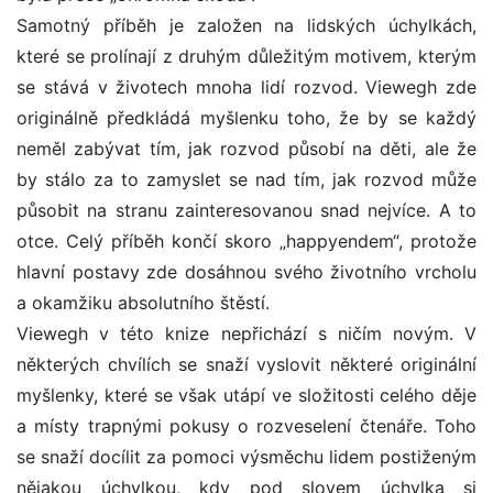
Samotný příběh je založen na lidských úchylkách,
které se prolínají z druhým důležitým motivem, kterým
se stává v životech mnoha lidí rozvod. Viewegh zde
originálně předkládá myšlenku toho, že by se každý
neměl zabývat tím, jak rozvod působí na děti, ale že
by stálo za to zamyslet se nad tím, jak rozvod může
působit na stranu zainteresovanou snad nejvíce. A to
otce. Celý příběh končí skoro „happyendem“, protože
hlavní postavy zde dosáhnou svého životního vrcholu
a okamžiku absolutního štěstí.
Viewegh v této knize nepřichází s ničím novým. V
některých chvílích se snaží vyslovit některé originální
myšlenky, které se však utápí ve složitosti celého děje
a místy trapnými pokusy o rozveselení čtenáře. Toho
se snaží docílit za pomoci výsměchu lidem postiženým
nějakou úchylkou, kdy pod slovem úchylka si