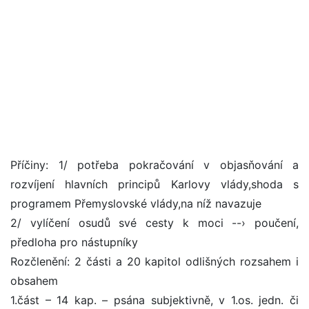
Příčiny: 1/ potřeba pokračování v objasňování a
rozvíjení hlavních principů Karlovy vlády,shoda s
programem Přemyslovské vlády,na níž navazuje
2/ vylíčení osudů své cesty k moci --› poučení,
předloha pro nástupníky
Rozčlenění: 2 části a 20 kapitol odlišných rozsahem i
obsahem
1.část – 14 kap. – psána subjektivně, v 1.os. jedn. či