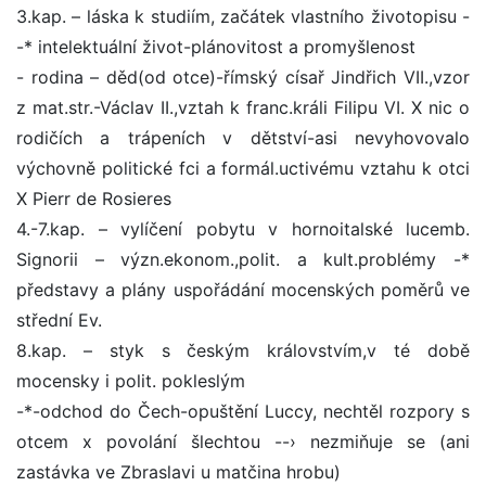
3.kap. – láska k studiím, začátek vlastního životopisu -
-* intelektuální život-plánovitost a promyšlenost
- rodina – děd(od otce)-římský císař Jindřich VII.,vzor
z mat.str.-Václav II.,vztah k franc.králi Filipu VI. X nic o
rodičích a trápeních v dětství-asi nevyhovovalo
výchovně politické fci a formál.uctivému vztahu k otci
X Pierr de Rosieres
4.-7.kap. – vylíčení pobytu v hornoitalské lucemb.
Signorii – význ.ekonom.,polit. a kult.problémy -*
představy a plány uspořádání mocenských poměrů ve
střední Ev.
8.kap. – styk s českým královstvím,v té době
mocensky i polit. pokleslým
-*-odchod do Čech-opuštění Luccy, nechtěl rozpory s
otcem x povolání šlechtou --› nezmiňuje se (ani
zastávka ve Zbraslavi u matčina hrobu)