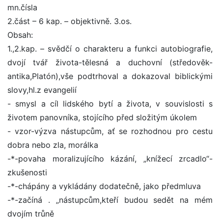
mn.čísla
2.část – 6 kap. – objektivně. 3.os.
Obsah:
1.,2.kap. – svědčí o charakteru a funkci autobiografie,
dvojí tvář života-tělesná a duchovní (středověk-
antika,Platón),vše podtrhoval a dokazoval biblickými
slovy,hl.z evangelií
- smysl a cíl lidského bytí a života, v souvislosti s
životem panovníka, stojícího před složitým úkolem
- vzor-výzva nástupcům, ať se rozhodnou pro cestu
dobra nebo zla, morálka
-*-povaha moralizujícího kázání, „knížecí zrcadlo“-
zkušenosti
-*-chápány a vykládány dodatečně, jako předmluva
-*-začíná . „nástupcům,kteří budou sedět na mém
dvojím trůně