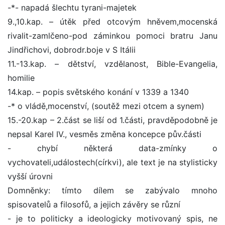
-*- napadá šlechtu tyrani-majetek
9.,10.kap. – útěk před otcovým hněvem,mocenská
rivalit-zamlčeno-pod záminkou pomoci bratru Janu
Jindřichovi, dobrodr.boje v S Itálii
11.-13.kap. – dětství, vzdělanost, Bible-Evangelia,
homilie
14.kap. – popis světského konání v 1339 a 1340
-* o vládě,mocenství, (soutěž mezi otcem a synem)
15.-20.kap – 2.část se liší od 1.části, pravděpodobně je
nepsal Karel IV., vesměs změna koncepce pův.části
- chybí některá data-zmínky o
vychovateli,událostech(církvi), ale text je na stylisticky
vyšší úrovni
Domněnky: tímto dílem se zabývalo mnoho
spisovatelů a filosofů, a jejich závěry se různí
- je to politicky a ideologicky motivovaný spis, ne