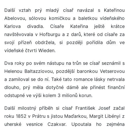
Další vztah prý mladý císař navázal s Kateřinou
Abelovou, sólovou komičkou a baletkou vídeňského
Karlova divadla. Císaře Kateřina ještě krátce
navštěvovala v Hofburgu a z darů, které od císaře za
svojí přízeň obdržela, si později pořídila dům ve
vídeňské čtvrti Wieden.
Dva roky po svém nástupu na trůn se císař seznámil s
Helenou Baltazziovou, pozdější baronkou Vetserovou
a zamiloval se do ní. Také tato romance lásky netrvala
dlouho, prý měla dotyčné dámě ale přinést finanční
odstupné ve výši kolem 3 milionů korun.
Další milostný příběh si císař František Josef začal
roku 1852 v Prátru s jistou Maďarkou, Margit Libényi z
uherské vesnice Czakvar. Upoutala ho zejména