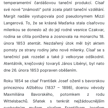
temperamentní čardášovou taneční produkcí. Císař
své nové "známosti" poté zcela platil taneční vzdělání.
Margit nadále vystupovala pod pseudonymem Mizzi
Langerová. To, že se krásná Maďarka stala císařovou
milenkou se doneslo až do její rodné vesnice Czakvar,
rodina se cítila ponížena a zosnovala na monarchu 18.
února 1853 atentát. Nezdařený útok měl být aktem
pomsty ze strany rodiny jeho nové milenky. Císař se s
tanečnicí pak rozešel a také ji velkoryse odškodnil.
Atentátník, krejčovský tovaryš János Libényi, byl nato
dne 26. února 1853 popraven oběšením.
Roku 1854 se císař František Josef oženil s bavorskou
princeznou Alžbětou (1837 – 1898), dcerou vévody
Maxmiliána Bavorského, potomkem z rodu
Wittelsbachů. Sňatek s tenkrát nejžádoucnějším
svobodným mužem, císařem Františkem Josefem