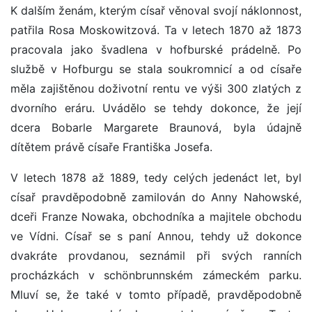
K dalším ženám, kterým císař věnoval svojí náklonnost,
patřila Rosa Moskowitzová. Ta v letech 1870 až 1873
pracovala jako švadlena v hofburské prádelně. Po
službě v Hofburgu se stala soukromnicí a od císaře
měla zajištěnou doživotní rentu ve výši 300 zlatých z
dvorního eráru. Uvádělo se tehdy dokonce, že její
dcera Bobarle Margarete Braunová, byla údajně
dítětem právě císaře Františka Josefa.
V letech 1878 až 1889, tedy celých jedenáct let, byl
císař pravděpodobně zamilován do Anny Nahowské,
dceři Franze Nowaka, obchodníka a majitele obchodu
ve Vídni. Císař se s paní Annou, tehdy už dokonce
dvakráte provdanou, seznámil při svých ranních
procházkách v schönbrunnském zámeckém parku.
Mluví se, že také v tomto případě, pravděpodobně