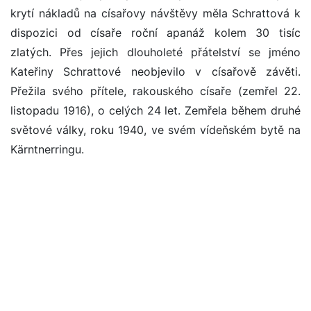
krytí nákladů na císařovy návštěvy měla Schrattová k
dispozici od císaře roční apanáž kolem 30 tisíc
zlatých. Přes jejich dlouholeté přátelství se jméno
Kateřiny Schrattové neobjevilo v císařově závěti.
Přežila svého přítele, rakouského císaře (zemřel 22.
listopadu 1916), o celých 24 let. Zemřela během druhé
světové války, roku 1940, ve svém vídeňském bytě na
Kärntnerringu.