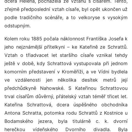
dcera Helena, pocházela ze vztahu s císařem. Tento,
zřejmě předposlední vztah císaře, byl opět ukončen už
podle tradičního scénáře, a to velkoryse s vysokým
odstupným.
Kolem roku 1885 počala náklonnost Františka Josefa k
jeho nejznámější přítelkyni – ke Kateřině ze Schrattů.
Vztah o třiadvacet let staršího císaře vznikal tehdy
ještě v době, kdy Schrattová vystupovala při jednom
komorním představení v Kroměříži, a ve Vídni bydlela
ve vzdálenosti jen několika desítek metrů její
předchůdkyně Nahowské. S Kateřinou Schrattovou
trval císařům důvěrný, přátelský vztah téměř třicet let.
Kateřina Schrattová, dcera úspěšného obchodníka
Antona Schratta, potomka rodu Schrattů z Kostnice u
Bodamského jezera, byla titulárně c. k. dvorní
herečkou vídeňského Dvorního divadla. Byla