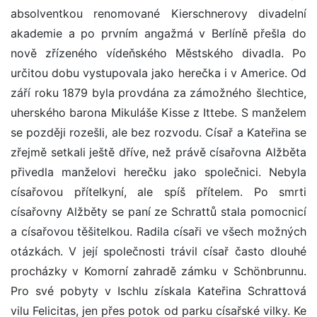
absolventkou renomované Kierschnerovy divadelní
akademie a po prvním angažmá v Berlíně přešla do
nově zřízeného vídeňského Městského divadla. Po
určitou dobu vystupovala jako herečka i v Americe. Od
září roku 1879 byla provdána za zámožného šlechtice,
uherského barona Mikuláše Kisse z Ittebe. S manželem
se později rozešli, ale bez rozvodu. Císař a Kateřina se
zřejmě setkali ještě dříve, než právě císařovna Alžběta
přivedla manželovi herečku jako společnici. Nebyla
císařovou přítelkyní, ale spíš přítelem. Po smrti
císařovny Alžběty se paní ze Schrattů stala pomocnicí
a císařovou těšitelkou. Radila císaři ve všech možných
otázkách. V její společnosti trávil císař často dlouhé
procházky v Komorní zahradě zámku v Schönbrunnu.
Pro své pobyty v Ischlu získala Kateřina Schrattová
vilu Felicitas, jen přes potok od parku císařské vilky. Ke