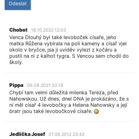
Odeslat
Chobot
18.10.2022 12:03
Venca Dlouhý byl také levoboček císaře, jeho
matka Růžena vybírala na poli kameny a císař vjel
okolo v bryčce, jsa ji uviděv vylezl z kočáru a
pustil na ni z kalhot tygra. S Vencou sem chodil do
školy.
Pippa
09.08.2021 23:18
Chybí tam velmi důležitá milenka Tereza, před
Nahowskou. Už dnes, dnel DNA je prokázáno, že s
ní měl císař 4 levobočky a Helena Nahowsky a její
bratr jsou také levobočkové císaře.
Jedlička Josef
01.09.2012 23:42