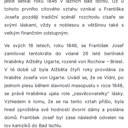
ještě setkal roku 1846 v lázních Bad Ischlu. Už u
tohoto prvního citového vztahu vznikal u Františka
Josefa později tradiční scénář rozchodu císaře se
svými láskami, vždy s noblesou a většinou také s
velkým finančním odstupným.
Ve svých 18 letech, roku 1848, se František Josef
zamiloval tentokráte do vdané 26 leté berlínské
hraběnky Alžběty Ugarte, rozené von Rochow – Briest.
V té době už byla Alžběta čtyři roky provdána za
hraběte Josefa von Ugarte. Uvádí se, že ve Vídni, po
jednom plesu během slavností masopustu v roce 1848,
se právě hraběnka ujala role „zasvěcovatelky“ lásky.
Vzhledem k tomu, že se na tento vztah přišlo, byla
hned zproštěna své hodnosti dvorní dámy a poslána
domů. František Josef byl zase následně odvelen na
lov kamzíků do Bad Ischlu.