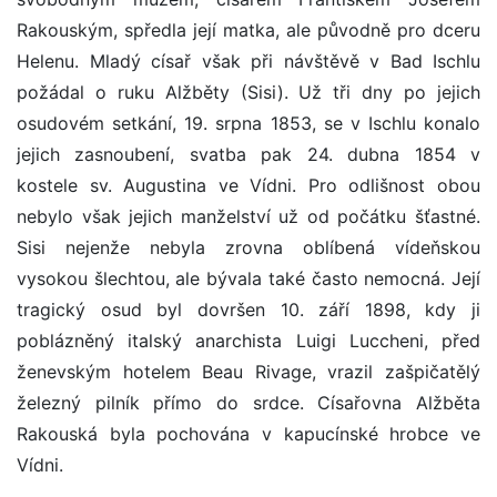
Rakouským, spředla její matka, ale původně pro dceru
Helenu. Mladý císař však při návštěvě v Bad Ischlu
požádal o ruku Alžběty (Sisi). Už tři dny po jejich
osudovém setkání, 19. srpna 1853, se v Ischlu konalo
jejich zasnoubení, svatba pak 24. dubna 1854 v
kostele sv. Augustina ve Vídni. Pro odlišnost obou
nebylo však jejich manželství už od počátku šťastné.
Sisi nejenže nebyla zrovna oblíbená vídeňskou
vysokou šlechtou, ale bývala také často nemocná. Její
tragický osud byl dovršen 10. září 1898, kdy ji
poblázněný italský anarchista Luigi Luccheni, před
ženevským hotelem Beau Rivage, vrazil zašpičatělý
železný pilník přímo do srdce. Císařovna Alžběta
Rakouská byla pochována v kapucínské hrobce ve
Vídni.