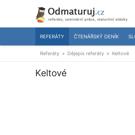
REFERÁTY
ČTENÁŘSKÝ DENÍK
SL
Referáty
Dějepis referáty
Keltové
Keltové