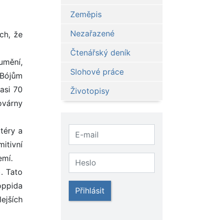
Zeměpis
Nezařazené
ch, že
Čtenářský deník
umění,
Slohové práce
 Bójům
asi 70
Životopisy
ovárny
atéry a
itivní
emí.
. Tato
oppida
Přihlásit
ejších