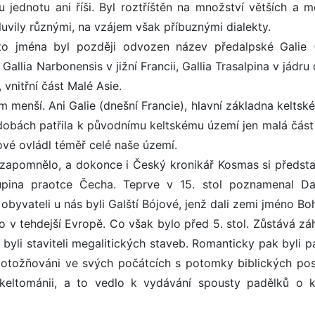
u jednotu ani říši. Byl roztříštěn na množství větších a m
uvily různými, na vzájem však příbuznými dialekty.
to jména byl později odvozen název předalpské Galie (
 Gallia Narbonensis v jižní Francii, Gallia Trasalpina v jádru
 vnitřní část Malé Asie.
menší. Ani Galie (dnešní Francie), hlavní základna keltské
 dobách patřila k původnímu keltskému území jen malá část
vé ovládl téměř celé naše území.
 zapomnělo, a dokonce i Český kronikář Kosmas si předsta
kupina praotce Čecha. Teprve v 15. stol poznamenal Da
 obyvateli u nás byli Galští Bójové, jenž dali zemi jméno Bo
lo v tehdejší Evropě. Co však bylo před 5. stol. Zůstává z
 byli staviteli megalitických staveb. Romanticky pak byli p
ztotožňováni ve svých počátcích s potomky biblických pos
 keltománii, a to vedlo k vydávání spousty padělků o k