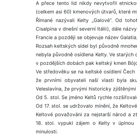
A přece tento lid nikdy nevytvořil etnicko
(celkem asi 60) kmenových útvarů, které ml
Římané nazývali Kelty „Galové“. Od toho
Cisalpina v dnešní severní Itálii), dále názvy
Francie a později se objevuje název Galatia,
Rozsah keltských sídel byl původně mnohem 
nebyla původně osídlena Kelty. Ve starých
v pozdějších dobách pak keltský kmen Bójo
Ve středověku se na keltské osídlení Čech
že prvními obyvateli naší vlasti byla s
Veleslavína, že prvými historicky zjištěnými
Od 5. stol. Se jméno Keltů rychle rozšiřova
Od 17. stol. se udržovalo mínění, že Keltové
Keltové považováni za nejstarší národ a 
18. stol. vypukl zájem o Kelty v úplnou
minulosti.