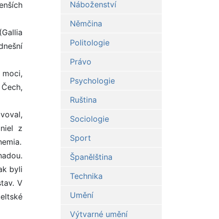
Náboženství
enších
Němčina
Gallia
Politologie
 dnešní
Právo
 moci,
Psychologie
 Čech,
Ruština
voval,
Sociologie
niel z
Sport
hemia.
áhadou.
Španělština
ak byli
Technika
tav. V
Umění
eltské
Výtvarné umění