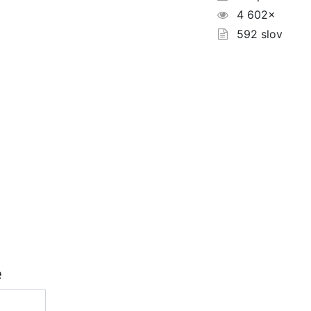
4 602×
592 slov
é