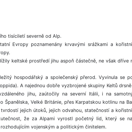
ho tisíciletí severně od Alp.
statní Evropy poznamenány krvavými srážkami a kořistn
ropy.
žily keltské prostředí jihu aspoň částečně, ne však dříve 
ůležitý hospodářský a společenský přerod. Vyvinula se p
oppida). A najednou dobře vyzbrojené skupiny Keltů drsně
vzdáleného jihu, zaútočily na severní Itálii, i na samotn
 do Španělska, Velké Británie, přes Karpatskou kotlinu na B
rdostí jejich útoků, jejich odvahou, statečností a kořistn
tečnost, že za Alpami vyrostl početný lid, který se na
l rozhodujícím vojenským a politickým činitelem.