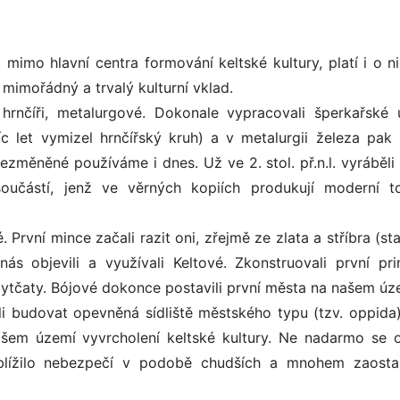
mimo hlavní centra formování keltské kultury, platí i o ni
mimořádný a trvalý kulturní vklad.
, hrnčíři, metalurgové. Dokonale vypracovali šperkařské 
c let vymizel hrnčířský kruh) a v metalurgii železa pak
změněné používáme i dnes. Už ve 2. stol. př.n.l. vyráběli 
oučástí, jenž ve věrných kopiích produkují moderní t
. První mince začali razit oni, zřejmě ze zlata a stříbra (st
ás objevili a využívali Keltové. Zkonstruovali první prim
obytčaty. Bójové dokonce postavili první města na našem úz
čali budovat opevněná sídliště městského typu (tzv. oppida)
šem území vyvrcholení keltské kultury. Ne nadarmo se 
blížilo nebezpečí v podobě chudších a mnohem zaostal