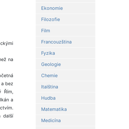
Ekonomie
Filozofie
Film
Francouzština
ickými
Fyzika
než na
Geologie
očetná
Chemie
 a bez
Italština
ý Řím,
Hudba
alkán a
ictvím.
Matematika
 další
Medicína