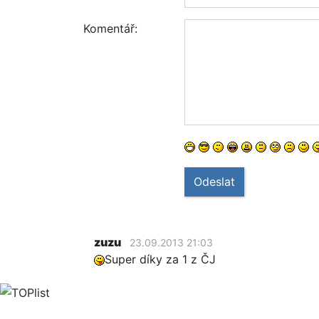
Komentář:
Odeslat
zuzu
23.09.2013 21:03
Super díky za 1 z ČJ