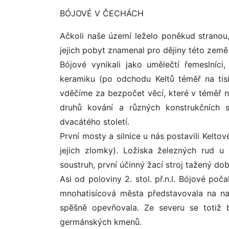
BÓJOVÉ V ČECHÁCH
Ačkoli naše území leželo poněkud stranou, 
jejich pobyt znamenal pro dějiny této země 
Bójové vynikali jako umělečtí řemeslníci
keramiku (po odchodu Keltů téměř na tisí
vděčíme za bezpočet věcí, které v téměř ne
druhů kování a různých konstrukčních s
dvacátého století.
První mosty a silnice u nás postavili Keltové
jejich zlomky). Ložiska železných rud u n
soustruh, první účinný žací stroj tažený d
Asi od poloviny 2. stol. př.n.l. Bójové po
mnohatisícová města představovala na na
spěšně opevňovala. Ze severu se totiž 
germánských kmenů.