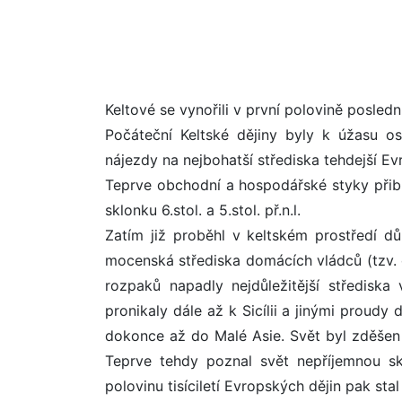
Keltové se vynořili v první polovině poslední
Počáteční Keltské dějiny byly k úžasu o
nájezdy na nejbohatší střediska tehdejší Ev
Teprve obchodní a hospodářské styky přiblí
sklonku 6.stol. a 5.stol. př.n.l.
Zatím již proběhl v keltském prostředí d
mocenská střediska domácích vládců (tzv. 
rozpaků napadly nejdůležitější střediska 
pronikaly dále až k Sicílii a jinými proudy
dokonce až do Malé Asie. Svět byl zděšen tv
Teprve tehdy poznal svět nepříjemnou sku
polovinu tisíciletí Evropských dějin pak sta