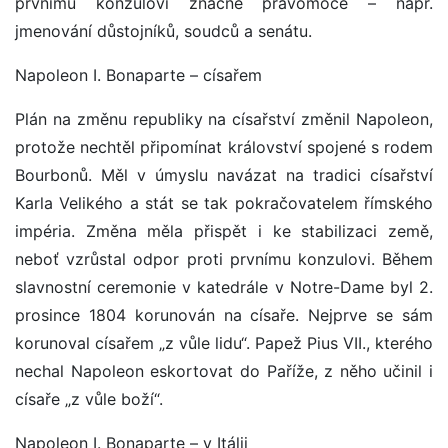
prvnímu konzulovi značné pravomoce – např.
jmenování důstojníků, soudců a senátu.
Napoleon I. Bonaparte – císařem
Plán na změnu republiky na císařství změnil Napoleon,
protože nechtěl připomínat království spojené s rodem
Bourbonů. Měl v úmyslu navázat na tradici císařství
Karla Velikého a stát se tak pokračovatelem římského
impéria. Změna měla přispět i ke stabilizaci země,
neboť vzrůstal odpor proti prvnímu konzulovi. Během
slavnostní ceremonie v katedrále v Notre-Dame byl 2.
prosince 1804 korunován na císaře. Nejprve se sám
korunoval císařem „z vůle lidu“. Papež Pius VII., kterého
nechal Napoleon eskortovat do Paříže, z něho učinil i
císaře „z vůle boží“.
Napoleon I. Bonaparte – v Itálii