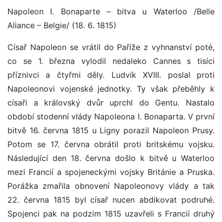
Napoleon I. Bonaparte – bitva u Waterloo /Belle
Aliance – Belgie/ (18. 6. 1815)
Císař Napoleon se vrátil do Paříže z vyhnanství poté,
co se 1. března vylodil nedaleko Cannes s tisíci
příznivci a čtyřmi děly. Ludvík XVIII. poslal proti
Napoleonovi vojenské jednotky. Ty však přeběhly k
císaři a královský dvůr uprchl do Gentu. Nastalo
období stodenní vlády Napoleona I. Bonaparta. V první
bitvě 16. června 1815 u Ligny porazil Napoleon Prusy.
Potom se 17. června obrátil proti britskému vojsku.
Následující den 18. června došlo k bitvě u Waterloo
mezi Francií a spojeneckými vojsky Británie a Pruska.
Porážka zmařila obnovení Napoleonovy vlády a tak
22. června 1815 byl císař nucen abdikovat podruhé.
Spojenci pak na podzim 1815 uzavřeli s Francií druhý