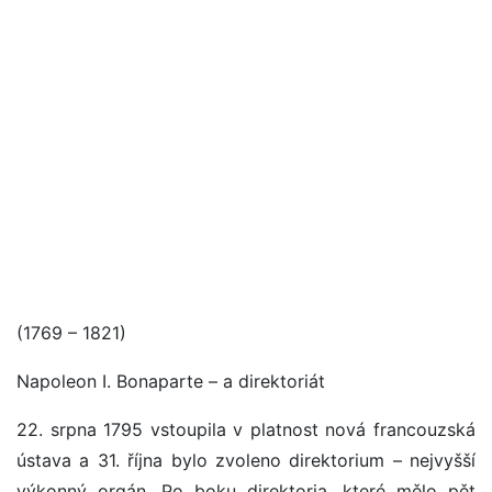
(1769 – 1821)
Napoleon I. Bonaparte – a direktoriát
22. srpna 1795 vstoupila v platnost nová francouzská
ústava a 31. října bylo zvoleno direktorium – nejvyšší
výkonný orgán. Po boku direktoria, které mělo pět