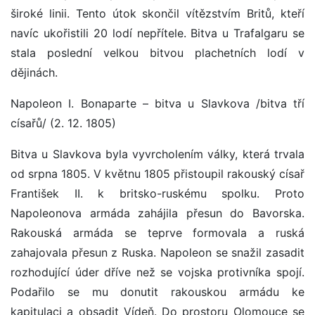
široké linii. Tento útok skončil vítězstvím Britů, kteří
navíc ukořistili 20 lodí nepřítele. Bitva u Trafalgaru se
stala poslední velkou bitvou plachetních lodí v
dějinách.
Napoleon I. Bonaparte – bitva u Slavkova /bitva tří
císařů/ (2. 12. 1805)
Bitva u Slavkova byla vyvrcholením války, která trvala
od srpna 1805. V květnu 1805 přistoupil rakouský císař
František II. k britsko-ruskému spolku. Proto
Napoleonova armáda zahájila přesun do Bavorska.
Rakouská armáda se teprve formovala a ruská
zahajovala přesun z Ruska. Napoleon se snažil zasadit
rozhodující úder dříve než se vojska protivníka spojí.
Podařilo se mu donutit rakouskou armádu ke
kapitulaci a obsadit Vídeň. Do prostoru Olomouce se