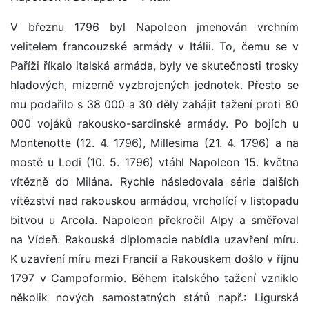
V březnu 1796 byl Napoleon jmenován vrchním
velitelem francouzské armády v Itálii. To, čemu se v
Paříži říkalo italská armáda, byly ve skutečnosti trosky
hladových, mizerně vyzbrojených jednotek. Přesto se
mu podařilo s 38 000 a 30 děly zahájit tažení proti 80
000 vojáků rakousko-sardinské armády. Po bojích u
Montenotte (12. 4. 1796), Millesima (21. 4. 1796) a na
mostě u Lodi (10. 5. 1796) vtáhl Napoleon 15. května
vítězně do Milána. Rychle následovala série dalších
vítězství nad rakouskou armádou, vrcholící v listopadu
bitvou u Arcola. Napoleon překročil Alpy a směřoval
na Vídeň. Rakouská diplomacie nabídla uzavření míru.
K uzavření míru mezi Francií a Rakouskem došlo v říjnu
1797 v Campoformio. Během italského tažení vzniklo
několik nových samostatných států např.: Ligurská