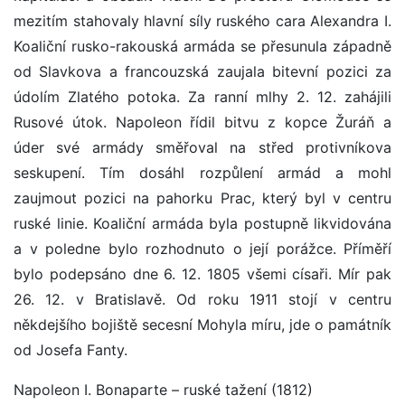
mezitím stahovaly hlavní síly ruského cara Alexandra I.
Koaliční rusko-rakouská armáda se přesunula západně
od Slavkova a francouzská zaujala bitevní pozici za
údolím Zlatého potoka. Za ranní mlhy 2. 12. zahájili
Rusové útok. Napoleon řídil bitvu z kopce Žuráň a
úder své armády směřoval na střed protivníkova
seskupení. Tím dosáhl rozpůlení armád a mohl
zaujmout pozici na pahorku Prac, který byl v centru
ruské linie. Koaliční armáda byla postupně likvidována
a v poledne bylo rozhodnuto o její porážce. Příměří
bylo podepsáno dne 6. 12. 1805 všemi císaři. Mír pak
26. 12. v Bratislavě. Od roku 1911 stojí v centru
někdejšího bojiště secesní Mohyla míru, jde o památník
od Josefa Fanty.
Napoleon I. Bonaparte – ruské tažení (1812)