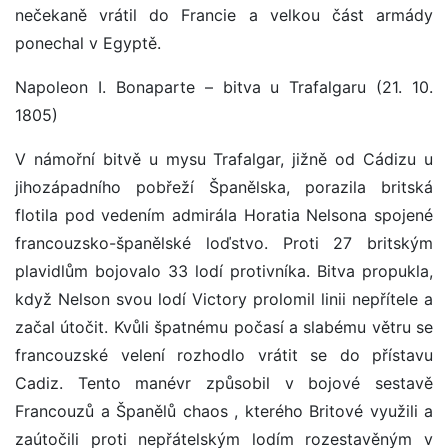
nečekaně vrátil do Francie a velkou část armády
ponechal v Egyptě.
Napoleon I. Bonaparte – bitva u Trafalgaru (21. 10.
1805)
V námořní bitvě u mysu Trafalgar, jižně od Cádizu u
jihozápadního pobřeží Španělska, porazila britská
flotila pod vedením admirála Horatia Nelsona spojené
francouzsko-španělské loďstvo. Proti 27 britským
plavidlům bojovalo 33 lodí protivníka. Bitva propukla,
když Nelson svou lodí Victory prolomil linii nepřítele a
začal útočit. Kvůli špatnému počasí a slabému větru se
francouzské velení rozhodlo vrátit se do přístavu
Cadiz. Tento manévr způsobil v bojové sestavě
Francouzů a Španělů chaos , kterého Britové využili a
zaútočili proti nepřátelským lodím rozestavěným v