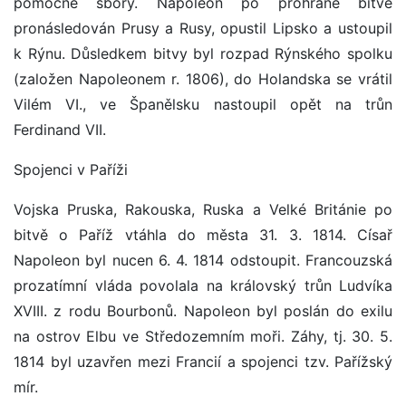
pomocné sbory. Napoleon po prohrané bitvě
pronásledován Prusy a Rusy, opustil Lipsko a ustoupil
k Rýnu. Důsledkem bitvy byl rozpad Rýnského spolku
(založen Napoleonem r. 1806), do Holandska se vrátil
Vilém VI., ve Španělsku nastoupil opět na trůn
Ferdinand VII.
Spojenci v Paříži
Vojska Pruska, Rakouska, Ruska a Velké Británie po
bitvě o Paříž vtáhla do města 31. 3. 1814. Císař
Napoleon byl nucen 6. 4. 1814 odstoupit. Francouzská
prozatímní vláda povolala na královský trůn Ludvíka
XVIII. z rodu Bourbonů. Napoleon byl poslán do exilu
na ostrov Elbu ve Středozemním moři. Záhy, tj. 30. 5.
1814 byl uzavřen mezi Francií a spojenci tzv. Pařížský
mír.