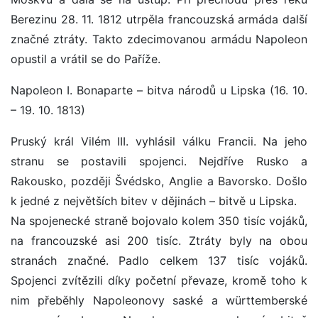
Berezinu 28. 11. 1812 utrpěla francouzská armáda další
značné ztráty. Takto zdecimovanou armádu Napoleon
opustil a vrátil se do Paříže.
Napoleon I. Bonaparte – bitva národů u Lipska (16. 10.
– 19. 10. 1813)
Pruský král Vilém III. vyhlásil válku Francii. Na jeho
stranu se postavili spojenci. Nejdříve Rusko a
Rakousko, později Švédsko, Anglie a Bavorsko. Došlo
k jedné z největších bitev v dějinách – bitvě u Lipska.
Na spojenecké straně bojovalo kolem 350 tisíc vojáků,
na francouzské asi 200 tisíc. Ztráty byly na obou
stranách značné. Padlo celkem 137 tisíc vojáků.
Spojenci zvítězili díky početní převaze, kromě toho k
nim přeběhly Napoleonovy saské a württemberské