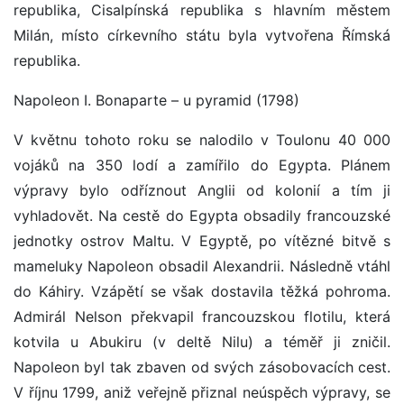
republika, Cisalpínská republika s hlavním městem
Milán, místo církevního státu byla vytvořena Římská
republika.
Napoleon I. Bonaparte – u pyramid (1798)
V květnu tohoto roku se nalodilo v Toulonu 40 000
vojáků na 350 lodí a zamířilo do Egypta. Plánem
výpravy bylo odříznout Anglii od kolonií a tím ji
vyhladovět. Na cestě do Egypta obsadily francouzské
jednotky ostrov Maltu. V Egyptě, po vítězné bitvě s
mameluky Napoleon obsadil Alexandrii. Následně vtáhl
do Káhiry. Vzápětí se však dostavila těžká pohroma.
Admirál Nelson překvapil francouzskou flotilu, která
kotvila u Abukiru (v deltě Nilu) a téměř ji zničil.
Napoleon byl tak zbaven od svých zásobovacích cest.
V říjnu 1799, aniž veřejně přiznal neúspěch výpravy, se