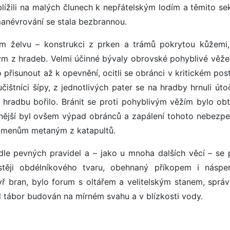
iblížili na malých člunech k nepřátelským lodím a těmito s
manévrování se stala bezbrannou.
ím želvu – konstrukci z prken a trámů pokrytou kůžemi,
m z hradeb. Velmi účinné bývaly obrovské pohyblivé věže,
přisunout až k opevnění, ocitli se obránci v kritickém post
čištníci šípy, z jednotlivých pater se na hradby hrnuli úto
 hradbu bořilo. Bránit se proti pohyblivým věžím bylo obt
innější byl ovšem výpad obránců a zapálení tohoto nebezp
 kamenům metaným z katapultů.
odle pevných pravidel a – jako u mnoha dalších věcí – se 
astěji obdélníkového tvaru, obehnaný příkopem i násp
yř bran, bylo forum s oltářem a velitelským stanem, správ
ábor budován na mírném svahu a v blízkosti vody.