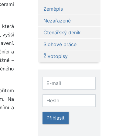
ekerami
Zeměpis
Nezařazené
 která
Čtenářský deník
 vyšší
avení.
Slohové práce
čníci a
Životopisy
ížné –
ečného
přitom
em. Na
ními a
Přihlásit