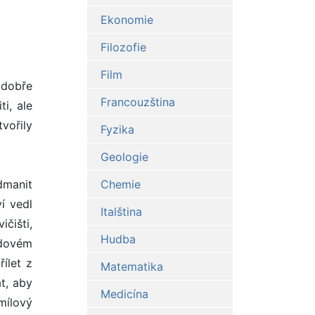
Ekonomie
Filozofie
Film
 dobře
Francouzština
i, ale
tvořily
Fyzika
Geologie
dmanit
Chemie
í vedl
Italština
čišti,
Hudba
odovém
řílet z
Matematika
t, aby
Medicína
mílový