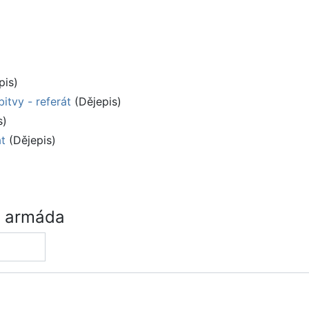
pis)
itvy - referát
(Dějepis)
s)
át
(Dějepis)
á armáda