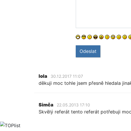
Odeslat
lola
30.12.2017 11:07
děkuji moc tohle jsem přesně hledala ji
Simča
22.05.2013 17:10
Skvělý referát tento referát potřebuji moc 