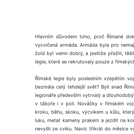
Hlavním důvodem toho, proč Římané dokáza
vycvičená armáda. Armáda byla pro nemaje
žold byl velmi dobrý, a jestliže přežili, tě
legie, které se rekrutovaly pouze z římsk
Římské legie byly posledním vzepětím voj
bezmála celý tehdejší svět? Byli snad Říma
legionáře především vytrvalý a dlouhodobý 
v táboře i v poli. Nováčky v římském voj
kroku, běhu, skoku, výcvikem u kůlu, který 
luku, metat kameny prakem a jezdit na ko
nevyšli ze cviku. Navíc třikrát do měsíce