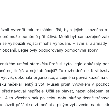
li vytvořit tak rozsáhlou říši, byla jejich ukázněná a
tné muže poměrně přitažlivá. Mohli být samozřejmě zabit
šili se vysloužilí vojáci mnoha výhodám. Hlavní sílu armády 
ých občanů. Legie byly podporovány pomocnými sbory.
enského umění starověku.Proč si tyto legie dokázaly po
né nejsilnější a nejstatečnější? To rozhodně ne. K vítězstv
výcvik, dokonalá organizace, a zejména pevná kázeň na cvi
sku nečekal lehký život. Museli projít výcvikem v poch
představoval nepřítele. Učili se plavat, házet oštěpem, st
ni. A to všechno pak po celou dobu služby denně trénova
 vycházeli pěšáci se zbraněmi a plným vybavením na deseti