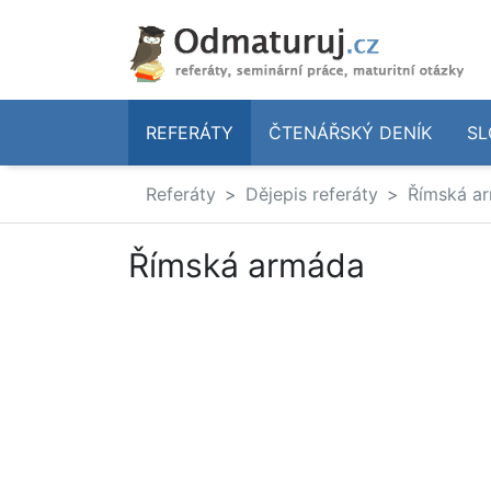
REFERÁTY
ČTENÁŘSKÝ DENÍK
SL
Referáty
Dějepis referáty
Římská a
Římská armáda