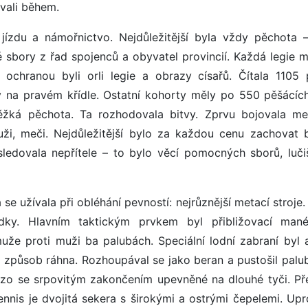
vali během.
jízdu a námořnictvo. Nejdůležitější byla vždy pěchota –
sbory z řad spojenců a obyvatel provincií. Každá legie m
ž ochranou byli orli legie a obrazy císařů. Čítala 1105 
dy na pravém křídle. Ostatní kohorty měly po 550 pěšácíc
ěžká pěchota. Ta rozhodovala bitvy. Zprvu bojovala me
uži, meči. Nejdůležitější bylo za každou cenu zachovat 
ledovala nepřítele – to bylo věcí pomocných sborů, lučiš
se užívala při obléhání pevností: nejrůznější metací stroje
dky. Hlavním taktickým prvkem byl přibližovací man
že proti muži ba palubách. Speciální lodní zabraní byl a
 způsob ráhna. Rozhoupával se jako beran a pustošil palub
lezo se srpovitým zakončením upevněné na dlouhé tyči. Pře
ennis je dvojitá sekera s širokými a ostrými čepelemi. Upr