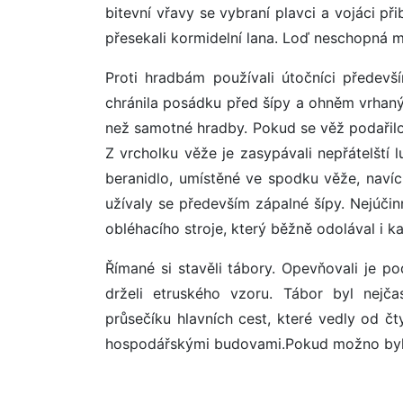
bitevní vřavy se vybraní plavci a vojáci př
přesekali kormidelní lana. Loď neschopná 
Proti hradbám používali útočníci předevš
chránila posádku před šípy a ohněm vrhaný
než samotné hradby. Pokud se věž podařilo 
Z vrcholku věže je zasypávali nepřátelští lu
beranidlo, umístěné ve spodku věže, navíc
užívaly se především zápalné šípy. Nejúč
obléhacího stroje, který běžně odolával i
Římané si stavěli tábory. Opevňovali je p
drželi etruského vzoru. Tábor byl nejč
průsečíku hlavních cest, které vedly od čt
hospodářskými budovami.Pokud možno byl t