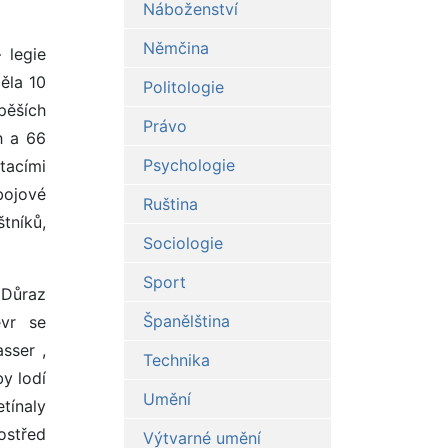
Náboženství
Němčina
 legie
ěla 10
Politologie
pěších
Právo
h a 66
Psychologie
tacími
bojové
Ruština
tníků,
Sociologie
Sport
. Důraz
Španělština
évr se
sser ,
Technika
y lodí
Umění
tínaly
ostřed
Výtvarné umění