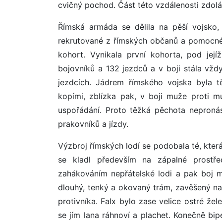
cvičný pochod. Část této vzdálenosti zdolá
Římská armáda se dělila na pěší vojsko, 
rekrutované z římských občanů a pomocné 
kohort. Vynikala první kohorta, pod její
bojovníků a 132 jezdců a v boji stála vž
jezdcích. Jádrem římského vojska byla t
kopími, zblízka pak, v boji muže proti m
uspořádání. Proto těžká pěchota nepronás
prakovníků a jízdy.
Výzbroj římských lodí se podobala té, která 
se kladl především na zápalné prostře
zahákováním nepřátelské lodi a pak boj mu
dlouhý, tenký a okovaný trám, zavěšený na
protivníka. Falx bylo zase velice ostré že
se jím lana ráhnoví a plachet. Konečně bip