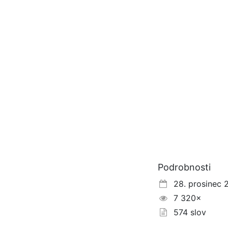
Podrobnosti
28. prosinec 
7 320×
574 slov