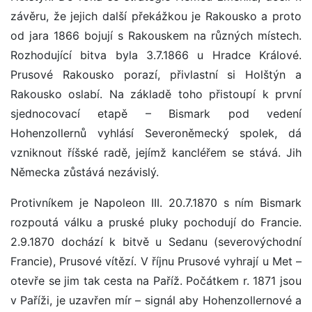
závěru, že jejich další překážkou je Rakousko a proto
od jara 1866 bojují s Rakouskem na různých místech.
Rozhodující bitva byla 3.7.1866 u Hradce Králové.
Prusové Rakousko porazí, přivlastní si Holštýn a
Rakousko oslabí. Na základě toho přistoupí k první
sjednocovací etapě – Bismark pod vedení
Hohenzollernů vyhlásí Severoněmecký spolek, dá
vzniknout říšské radě, jejímž kancléřem se stává. Jih
Německa zůstává nezávislý.
Protivníkem je Napoleon III. 20.7.1870 s ním Bismark
rozpoutá válku a pruské pluky pochodují do Francie.
2.9.1870 dochází k bitvě u Sedanu (severovýchodní
Francie), Prusové vítězí. V říjnu Prusové vyhrají u Met –
otevře se jim tak cesta na Paříž. Počátkem r. 1871 jsou
v Paříži, je uzavřen mír – signál aby Hohenzollernové a