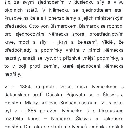
šlo za svým sjednocením v důsledku síly a vlivu
okolních států. V Německu se sjednotitelem stali
Prusové na čele s Hohenzollerny a jejich ministerským
předsedou Otto von Bismarckem. Bismarck se rozhodl
pro sjednocování Německa shora, prostřednictvím
krve, moci a síly = „krví a železem“. Věděl, že
předpoklady a podmínky vnitřní v rámci Německa
nazrály, snažil se vytvořit příznivé vnější podmínky, a
to v boji proti zemím, které sjednocení Německa
nepřály.
V r. 1864 rozpoutá válku mezi Německem s
Rakouskem proti Dánsku. Bojovalo se o Šlesvik a
Holštýn. Mladý kralevic Kristián nastoupil v Dánsku,
byl v r. l865 poražen, Německo si s Rakouskem
rozdělilo kořist – Německo Šlesvik a Rakousko
Holštýn. Do roka se strategie Němců změnila, došli k