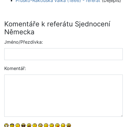
Prusko-Rakouská válka (1866) - referát
(Dějepis)
Komentáře k referátu Sjednocení
Německa
Jméno/Přezdívka:
Komentář: