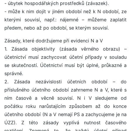
- úbytek hospodářských prostředků (závazek).
- může k nim dojít v jiném období než k N období, ze
kterými souvisí, např.: nájemné – můžeme zaplatit
předem, nebo až po období, se kterým souvisí.
Zásady, které dodržujeme při evidenci N a V
1. Zásada objektivity (zásada věrného obrazu) –
účetnictví musí zachycovat účetní případy v souladu
se skutečností. Účetnictví musí být úplné, průkazné a
správné.
2. Zásada nezávislosti účetních období – do
příslušného účetního období zahrneme N a V, které s
ním časově a věcně souvisí. N i V sledujeme od
počátku roku narůstajícím způsobem až do konce
účetního období (N a V nemají PS a zachycujeme je na
ÚZZ). Z této zásady vyplívá nutnost časového
rozlišení. Znamená to, že každý účetní případ