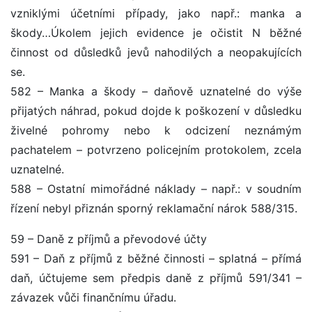
vzniklými účetními případy, jako např.: manka a
škody…Úkolem jejich evidence je očistit N běžné
činnost od důsledků jevů nahodilých a neopakujících
se.
582 – Manka a škody – daňově uznatelné do výše
přijatých náhrad, pokud dojde k poškození v důsledku
živelné pohromy nebo k odcizení neznámým
pachatelem – potvrzeno policejním protokolem, zcela
uznatelné.
588 – Ostatní mimořádné náklady – např.: v soudním
řízení nebyl přiznán sporný reklamační nárok 588/315.
59 – Daně z příjmů a převodové účty
591 – Daň z příjmů z běžné činnosti – splatná – přímá
daň, účtujeme sem předpis daně z příjmů 591/341 –
závazek vůči finančnímu úřadu.