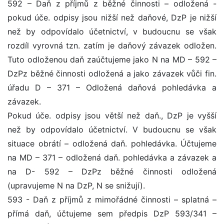
592 – Daň z příjmů z běžné činnosti – odložená -
pokud úče. odpisy jsou nižší než daňové, DzP je nižší
než by odpovídalo účetnictví, v budoucnu se však
rozdíl vyrovná tzn. zatím je daňový závazek odložen.
Tuto odloženou daň zaúčtujeme jako N na MD – 592 –
DzPz běžné činnosti odložená a jako závazek vůči fin.
úřadu D – 371 – Odložená daňová pohledávka a
závazek.
Pokud úče. odpisy jsou větší než daň., DzP je vyšší
než by odpovídalo účetnictví. V budoucnu se však
situace obrátí – odložená daň. pohledávka. Účtujeme
na MD – 371 – odložená daň. pohledávka a závazek a
na D- 592 – DzPz běžné činnosti odložená
(upravujeme N na DzP, N se snižují).
593 - Daň z příjmů z mimořádné činnosti – splatná –
přímá daň, účtujeme sem předpis DzP 593/341 –