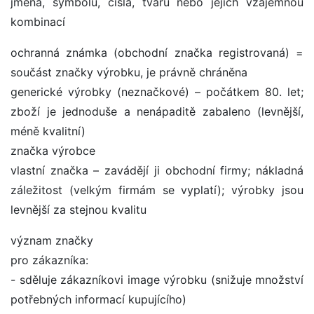
jména, symbolu, čísla, tvaru nebo jejich vzájemnou
kombinací
ochranná známka (obchodní značka registrovaná) =
součást značky výrobku, je právně chráněna
generické výrobky (neznačkové) – počátkem 80. let;
zboží je jednoduše a nenápaditě zabaleno (levnější,
méně kvalitní)
značka výrobce
vlastní značka – zavádějí ji obchodní firmy; nákladná
záležitost (velkým firmám se vyplatí); výrobky jsou
levnější za stejnou kvalitu
význam značky
pro zákazníka:
- sděluje zákazníkovi image výrobku (snižuje množství
potřebných informací kupujícího)