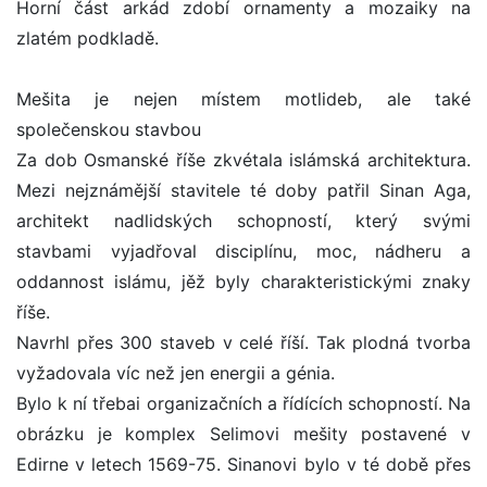
Horní část arkád zdobí ornamenty a mozaiky na
zlatém podkladě.
Mešita je nejen místem motlideb, ale také
společenskou stavbou
Za dob Osmanské říše zkvétala islámská architektura.
Mezi nejznámější stavitele té doby patřil Sinan Aga,
architekt nadlidských schopností, který svými
stavbami vyjadřoval disciplínu, moc, nádheru a
oddannost islámu, jěž byly charakteristickými znaky
říše.
Navrhl přes 300 staveb v celé říší. Tak plodná tvorba
vyžadovala víc než jen energii a génia.
Bylo k ní třebai organizačních a řídících schopností. Na
obrázku je komplex Selimovi mešity postavené v
Edirne v letech 1569-75. Sinanovi bylo v té době přes