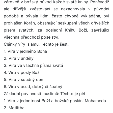
zároveň v božský původ každé svaté knihy. Poněvadž
ale dřívější zvěstování se nezachovala v původní
podobě a bývala lidmi často chybně vykládána, byl
prohlášen Korán, obsahující seskupení všech dřívějších
písem svatých, za poslední Knihu Boží, završující
všechna předchozí poselství.
Články víry Islámu: Těchto je šest:
1. Víra v jediného Boha
2. Víra v anděly
3. Víra ve všechna písma svatá
4. Víra v posly Boží
5. Víra v soudný den
6. Víra v osud, dobrý či špatný
Základní povinnosti muslimů: Těchto je pět:
1. Víra v jednotnost Boží a božské poslání Mohameda
2. Motlitba