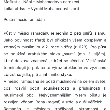
Meškat al-Nábi – Mohamedovo narození
Lailat al-Isra – Výročí Mohamedovi smrti
Postní měsíc ramadán
Půst v měsíci ramadánu je jedním z pěti pilířů islámu.
Jako povinnost (fard) byl přikázán všem dospělým a
zdravým muslimům v 2. roce hidžry (r. 623). Pro půst
se používá arabského slova „saum“ (mn. č. sijám),
které doslova znamená „zdržet se něčeho“. V islámské
terminologii je pak tento výraz překládán ve významu
zdržet se jídla, pití a intimního styku.
V měsíci ramadánu se postí muslimové na celém světě,
což rozvíjí pocit sounáležitosti a příslušnosti k
muslimské obci. Nejvýznamnějším rysem půstu je
rozvíjení vědomí Boha (taqwá) v srdci a duši věřících.
Ramadán je měsícem trpělivosti, skromnosti a