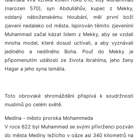
(narozen 570), syn Abdulláhův, kupec z Mekky,
oddaný náboženskému hloubání, měl první boží
zjevení nedaleko od města. Ispirován těmito zjeveními
Muhammad začal kázat lidem z Mekky, aby se vzdali
mnoha model, které dosud uctívali, a aby vyznávali
jediného a nedílného Boha. Pouť do Mekky je
připomenutím události ze života Ibrahíma, jeho ženy
Hagar a jeho syna Ismáila.
Toto obrovské shromáždění přispívá k soudržnosti
muslimů po celém světě.
Medína - město proroka Mohammeda
V roce 622 byl Muhammad se svými přívrženci pozván
do města Medíny ležícího v oáze asi 340 kilometrů na