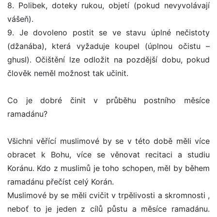
8. Polibek, doteky rukou, objetí (pokud nevyvolávají
vášeň).
9. Je dovoleno postit se ve stavu úplné nečistoty
(džanába), která vyžaduje koupel (úplnou očistu –
ghusl). Očištění lze odložit na pozdější dobu, pokud
člověk neměl možnost tak učinit.
Co je dobré činit v průběhu postního měsíce
ramadánu?
Všichni věřící muslimové by se v této době měli více
obracet k Bohu, více se věnovat recitaci a studiu
Koránu. Kdo z muslimů je toho schopen, měl by během
ramadánu přečíst celý Korán.
Muslimové by se měli cvičit v trpělivosti a skromnosti ,
neboť to je jeden z cílů půstu a měsíce ramadánu.