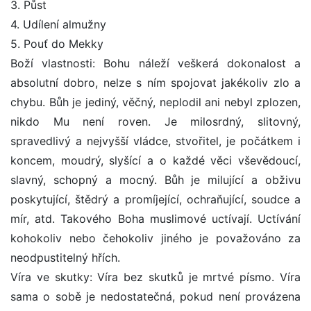
3. Půst
4. Udílení almužny
5. Pouť do Mekky
Boží vlastnosti: Bohu náleží veškerá dokonalost a
absolutní dobro, nelze s ním spojovat jakékoliv zlo a
chybu. Bůh je jediný, věčný, neplodil ani nebyl zplozen,
nikdo Mu není roven. Je milosrdný, slitovný,
spravedlivý a nejvyšší vládce, stvořitel, je počátkem i
koncem, moudrý, slyšící a o každé věci vševědoucí,
slavný, schopný a mocný. Bůh je milující a obživu
poskytující, štědrý a promíjející, ochraňující, soudce a
mír, atd. Takového Boha muslimové uctívají. Uctívání
kohokoliv nebo čehokoliv jiného je považováno za
neodpustitelný hřích.
Víra ve skutky: Víra bez skutků je mrtvé písmo. Víra
sama o sobě je nedostatečná, pokud není provázena