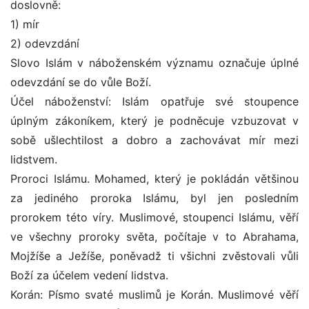
doslovně:
1) mír
2) odevzdání
Slovo Islám v náboženském významu označuje úplné
odevzdání se do vůle Boží.
Účel náboženství: Islám opatřuje své stoupence
úplným zákoníkem, který je podněcuje vzbuzovat v
sobě ušlechtilost a dobro a zachovávat mír mezi
lidstvem.
Proroci Islámu. Mohamed, který je pokládán většinou
za jediného proroka Islámu, byl jen posledním
prorokem této víry. Muslimové, stoupenci Islámu, věří
ve všechny proroky světa, počítaje v to Abrahama,
Mojžíše a Ježíše, poněvadž ti všichni zvěstovali vůli
Boží za účelem vedení lidstva.
Korán: Písmo svaté muslimů je Korán. Muslimové věří