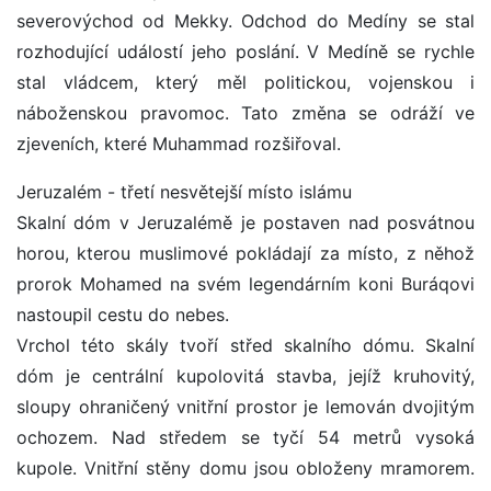
severovýchod od Mekky. Odchod do Medíny se stal
rozhodující událostí jeho poslání. V Medíně se rychle
stal vládcem, který měl politickou, vojenskou i
náboženskou pravomoc. Tato změna se odráží ve
zjeveních, které Muhammad rozšiřoval.
Jeruzalém - třetí nesvětejší místo islámu
Skalní dóm v Jeruzalémě je postaven nad posvátnou
horou, kterou muslimové pokládají za místo, z něhož
prorok Mohamed na svém legendárním koni Buráqovi
nastoupil cestu do nebes.
Vrchol této skály tvoří střed skalního dómu. Skalní
dóm je centrální kupolovitá stavba, jejíž kruhovitý,
sloupy ohraničený vnitřní prostor je lemován dvojitým
ochozem. Nad středem se tyčí 54 metrů vysoká
kupole. Vnitřní stěny domu jsou obloženy mramorem.