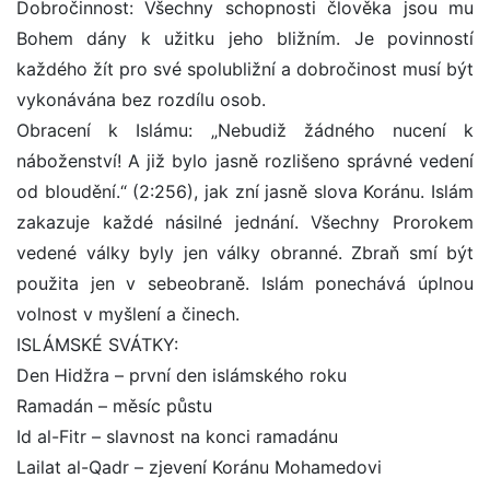
Dobročinnost: Všechny schopnosti člověka jsou mu
Bohem dány k užitku jeho bližním. Je povinností
každého žít pro své spolubližní a dobročinost musí být
vykonávána bez rozdílu osob.
Obracení k Islámu: „Nebudiž žádného nucení k
náboženství! A již bylo jasně rozlišeno správné vedení
od bloudění.“ (2:256), jak zní jasně slova Koránu. Islám
zakazuje každé násilné jednání. Všechny Prorokem
vedené války byly jen války obranné. Zbraň smí být
použita jen v sebeobraně. Islám ponechává úplnou
volnost v myšlení a činech.
ISLÁMSKÉ SVÁTKY:
Den Hidžra – první den islámského roku
Ramadán – měsíc půstu
Id al-Fitr – slavnost na konci ramadánu
Lailat al-Qadr – zjevení Koránu Mohamedovi