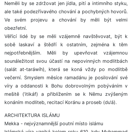
Neměli by se zdržovat jen jídla, pití a intimního styku,
ale také podezřívavého chování a pochybných hovorů.
Ve svém projevu a chování by měli být velmi
obezřetní.
Věřící lidé by se měli vzájemně navštěvovat, být k
sobě laskaví a štědří k ostatním, zejména k těm
nejpotřebnějším. Měli by upevňovat vzájemnou
sounáležitost svou účastí na nepovinných modlitbách
(salát at-taráwíh), která se koná vždy po modlitbě
večerní. Smyslem měsíce ramadánu je posilování své
víry a oddanosti k Bohu dobrovolným pobýváním v
mešitě (‘itikáf) a přiblížením se k Němu zvýšeným
konáním modliteb, recitací Koránu a proseb (du‘á).
ARCHITEKTURA ISLÁMU
Mekka - nejvýznamnější poutní místo islámu
Islámská víra vzniká kolem roku 610, kdy Muhammad