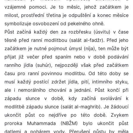
vzájemné pomoci. Je to měsíc, jehož začátkem je
milost, prostřední třetina je odpuštění a konec měsíce
symbolizuje osvobození od pekelného ohně.
Půst začíná každý den za rozbřesku (úsvitu) v čase
těsně před ranní modlitbou (salát al-fadžr). Před jeho
začátkem je nutné pojmout úmysl (níja), ten může být
přijat již večer před spaním nebo v době podávání
ranního jídla (suhúr), nejpozději však před začátkem
času pro ranní povinnou modlitbu. Od této doby se
musí každý postící zdržet jídla, pití, intimního styku,
ale i nemorálního chování a jednání. Půst končí při
západu slunce v době, kdy začíná svolávání k
modlitbě západu slunce (salát al-maghrib). Je žádoucí
ukončit půst co nejdříve po této době. Zvykem
proroka Muhammada (NBŽM) bylo ukončit půst
datlemi a pohárem vody. Přerušení půstu by měla