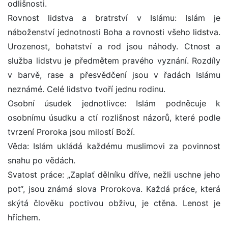
odlišnosti.
Rovnost lidstva a bratrství v Islámu: Islám je
náboženství jednotnosti Boha a rovnosti všeho lidstva.
Urozenost, bohatství a rod jsou náhody. Ctnost a
služba lidstvu je předmětem pravého vyznání. Rozdíly
v barvě, rase a přesvědčení jsou v řadách Islámu
neznámé. Celé lidstvo tvoří jednu rodinu.
Osobní úsudek jednotlivce: Islám podněcuje k
osobnímu úsudku a ctí rozlišnost názorů, které podle
tvrzení Proroka jsou milostí Boží.
Věda: Islám ukládá každému muslimovi za povinnost
snahu po vědách.
Svatost práce: „Zaplať dělníku dříve, nežli uschne jeho
pot“, jsou známá slova Prorokova. Každá práce, která
skýtá člověku poctivou obživu, je ctěna. Lenost je
hříchem.