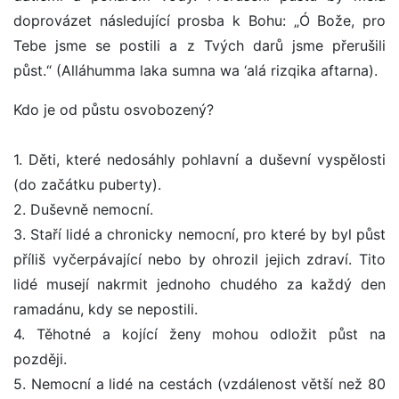
doprovázet následující prosba k Bohu: „Ó Bože, pro
Tebe jsme se postili a z Tvých darů jsme přerušili
půst.“ (Alláhumma laka sumna wa ‘alá rizqika aftarna).
Kdo je od půstu osvobozený?
1. Děti, které nedosáhly pohlavní a duševní vyspělosti
(do začátku puberty).
2. Duševně nemocní.
3. Staří lidé a chronicky nemocní, pro které by byl půst
příliš vyčerpávající nebo by ohrozil jejich zdraví. Tito
lidé musejí nakrmit jednoho chudého za každý den
ramadánu, kdy se nepostili.
4. Těhotné a kojící ženy mohou odložit půst na
později.
5. Nemocní a lidé na cestách (vzdálenost větší než 80