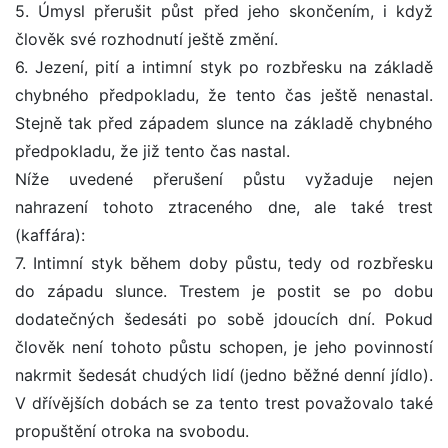
5. Úmysl přerušit půst před jeho skončením, i když
člověk své rozhodnutí ještě změní.
6. Jezení, pití a intimní styk po rozbřesku na základě
chybného předpokladu, že tento čas ještě nenastal.
Stejně tak před západem slunce na základě chybného
předpokladu, že již tento čas nastal.
Níže uvedené přerušení půstu vyžaduje nejen
nahrazení tohoto ztraceného dne, ale také trest
(kaffára):
7. Intimní styk během doby půstu, tedy od rozbřesku
do západu slunce. Trestem je postit se po dobu
dodatečných šedesáti po sobě jdoucích dní. Pokud
člověk není tohoto půstu schopen, je jeho povinností
nakrmit šedesát chudých lidí (jedno běžné denní jídlo).
V dřívějších dobách se za tento trest považovalo také
propuštění otroka na svobodu.