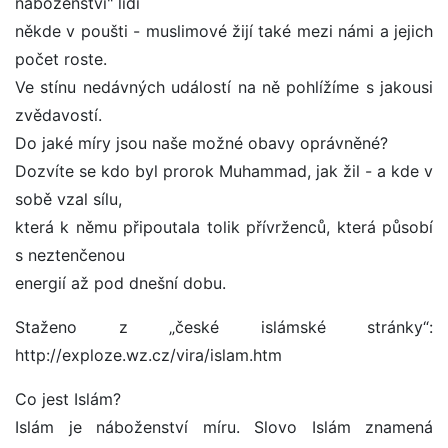
náboženství" lidí
někde v poušti - muslimové žijí také mezi námi a jejich
počet roste.
Ve stínu nedávných událostí na ně pohlížíme s jakousi
zvědavostí.
Do jaké míry jsou naše možné obavy oprávněné?
Dozvíte se kdo byl prorok Muhammad, jak žil - a kde v
sobě vzal sílu,
která k němu připoutala tolik přívrženců, která působí
s neztenčenou
energií až pod dnešní dobu.
Staženo z „české islámské stránky“:
http://exploze.wz.cz/vira/islam.htm
Co jest Islám?
Islám je náboženství míru. Slovo Islám znamená