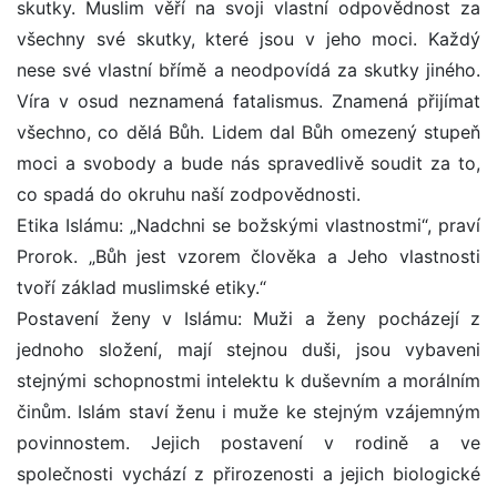
skutky. Muslim věří na svoji vlastní odpovědnost za
všechny své skutky, které jsou v jeho moci. Každý
nese své vlastní břímě a neodpovídá za skutky jiného.
Víra v osud neznamená fatalismus. Znamená přijímat
všechno, co dělá Bůh. Lidem dal Bůh omezený stupeň
moci a svobody a bude nás spravedlivě soudit za to,
co spadá do okruhu naší zodpovědnosti.
Etika Islámu: „Nadchni se božskými vlastnostmi“, praví
Prorok. „Bůh jest vzorem člověka a Jeho vlastnosti
tvoří základ muslimské etiky.“
Postavení ženy v Islámu: Muži a ženy pocházejí z
jednoho složení, mají stejnou duši, jsou vybaveni
stejnými schopnostmi intelektu k duševním a morálním
činům. Islám staví ženu i muže ke stejným vzájemným
povinnostem. Jejich postavení v rodině a ve
společnosti vychází z přirozenosti a jejich biologické