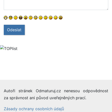
Odeslat
Autoři stránek Odmaturuj.cz nenesou odpovědnost
za správnost ani původ uveřejněných prací.
Zásady ochrany osobních údajů