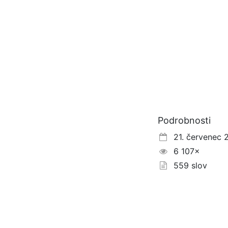
Podrobnosti
21. červenec 
6 107×
559 slov