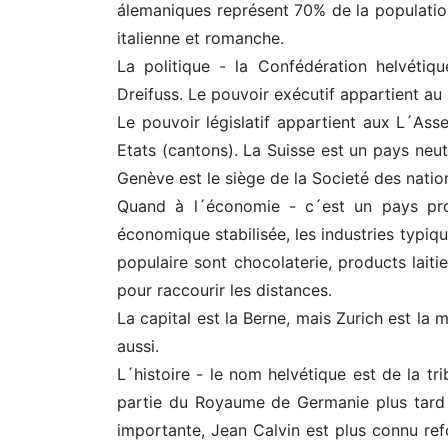
álemaniques représent 70% de la population
italienne et romanche.
La politique - la Confédération helvéti
Dreifuss. Le pouvoir exécutif appartient a
Le pouvoir législatif appartient aux L´As
Etats (cantons). La Suisse est un pays neu
Genève est le siège de la Societé des natio
Quand à l´économie - c´est un pays pros
économique stabilisée, les industries typiques
populaire sont chocolaterie, products laitie
pour raccourir les distances.
La capital est la Berne, mais Zurich est l
aussi.
L´histoire - le nom helvétique est de la tri
partie du Royaume de Germanie plus tard 
importante, Jean Calvin est plus connu refo