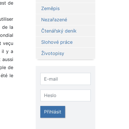
est de
Zeměpis
iliser
Nezařazené
 de la
Čtenářský deník
ondial
Slohové práce
t veçu
il y a
Životopisy
t aussi
ple de
été le
Přihlásit