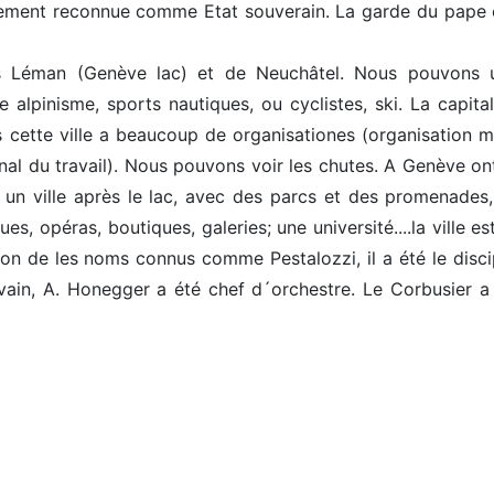
nivement reconnue comme Etat souverain. La garde du pape 
s Léman (Genève lac) et de Neuchâtel. Nous pouvons ut
lpinisme, sports nautiques, ou cyclistes, ski. La capital
cette ville a beaucoup de organisationes (organisation m
onal du travail). Nous pouvons voir les chutes. A Genève on
un ville après le lac, avec des parcs et des promenades, 
s, opéras, boutiques, galeries; une université....la ville es
ion de les noms connus comme Pestalozzi, il a été le disci
rivain, A. Honegger a été chef d´orchestre. Le Corbusier a 