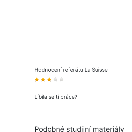
Hodnocení referátu La Suisse
Líbila se ti práce?
Podobné studijní materiály