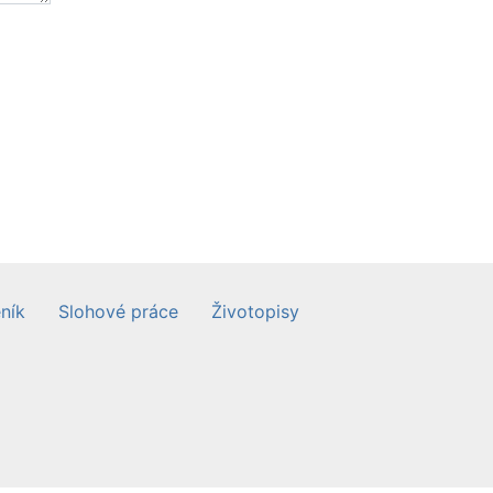
ník
Slohové práce
Životopisy