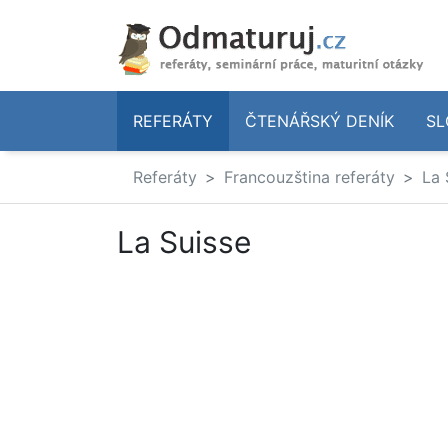
REFERÁTY
ČTENÁŘSKÝ DENÍK
SL
Referáty
Francouzština referáty
La 
La Suisse