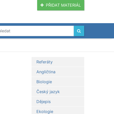
PŘIDAT MATERIÁL
Referáty
Angličtina
Biologie
Český jazyk
Dějepis
Ekologie