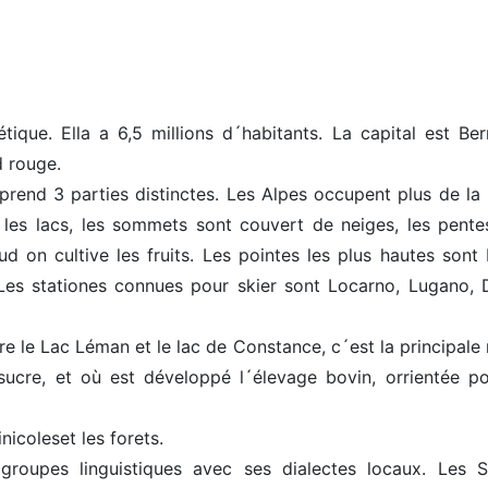
tique. Ella a 6,5 millions d´habitants. La capital est Ber
d rouge.
mprend 3 parties distinctes. Les Alpes occupent plus de la 
et les lacs, les sommets sont couvert de neiges, les pente
ud on cultive les fruits. Les pointes les plus hautes sont
es stationes connues pour skier sont Locarno, Lugano, 
re le Lac Léman et le lac de Constance, c´est la principale
 sucre, et où est développé l´élevage bovin, orrientée po
nicoleset les forets.
roupes linguistiques avec ses dialectes locaux. Les S