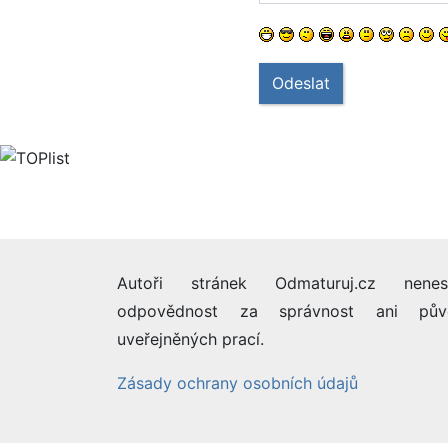
Odeslat
Autoři stránek Odmaturuj.cz nenes
odpovědnost za správnost ani pův
uveřejněných prací.
Zásady ochrany osobních údajů