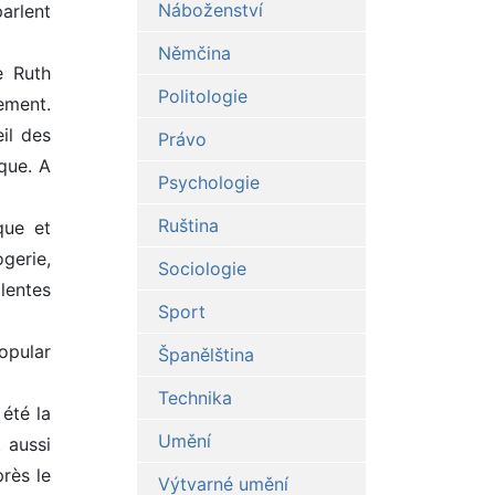
Náboženství
arlent
Němčina
e Ruth
Politologie
ement.
il des
Právo
que. A
Psychologie
Ruština
que et
ogerie,
Sociologie
llentes
Sport
opular
Španělština
Technika
 été la
Umění
 aussi
près le
Výtvarné umění