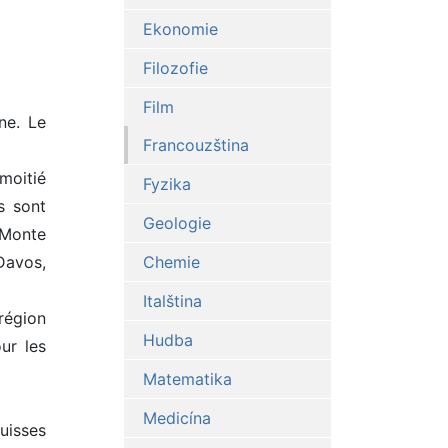
Ekonomie
Filozofie
Film
ne. Le
Francouzština
moitié
Fyzika
s sont
Geologie
 Monte
Davos,
Chemie
Italština
 région
Hudba
ur les
Matematika
Medicína
uisses