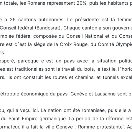
 totale, les Romans represantent 20%, puis les habitants p
que a 26 cantons autonomes. Le présidente est la femm
u Conseil fédéral (Bundesrat). Chaque canton a son gouvern
semblée fédéral composée du Conseil National et du Conse
tre est c´est la siège de la Croix Rouge, du Comité Olympi
ns.
peré, parceque c´est un pays avec la situation politi
 est traditionelles sont le travail du bois, le textile, l´horl
rs. Ils ont construit les routes et chemins, et tunnels exce
a métropole économique du pays, Genève et Lausanne sont p
bu, qui a veçu ici. La nation ont été romanisée, puis elle a
du Saint Empire germanique. La period de la réforme est
rmateur, il a fait la ville Genève „ Romme protestante“. A