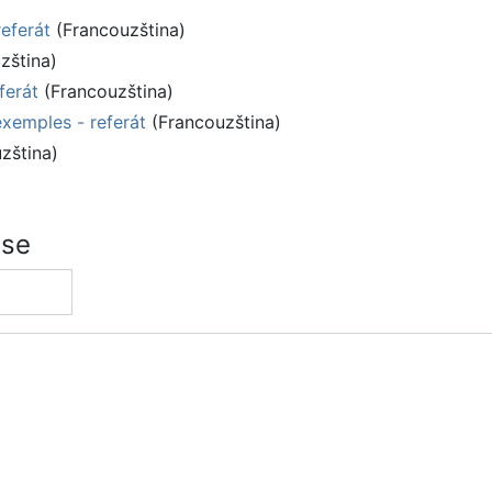
referát
(Francouzština)
zština)
ferát
(Francouzština)
exemples - referát
(Francouzština)
zština)
sse