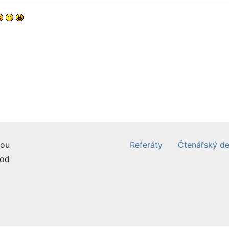
ou
Referáty
Čtenářský de
od