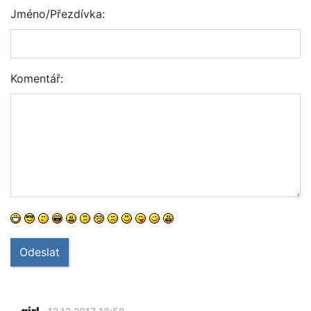
Jméno/Přezdívka:
Komentář:
Odeslat
girl