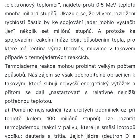
„elektronový teploměr“, najdete proti 0,5 MeV teplotu
mnoha miliard stupňů. Ukazuje se, že vlivem rozložení
rychlosti částic by ke spojování jader mohlo vystačit
„jen“ několik set miliónů stupňů. A protože ke
spojovacím reakcím může dojít působením tepla, pro
které má řečtina výraz thermós, mluvíme v takovém
případě o termojaderných reakcích.
Termojaderné reakce mohou probíhat velkým počtem
způsobů. Náš zájem se však pochopitelně obrací jen k
takovým, které slibují nejvyšší energetický výtěžek a
přitom se dají „nastartovat“ s relativně nejnižší
potřebnou teplotou.
a) Poměrně nejsnadněji (za určitých podmínek už při
teplotě kolem 100 miliónů stupňů) lze roznítit
termojadernou reakci v palivu, které je směsí izotopů
vodíku: deuteria a tritia. Jejich jádra (deutron D a