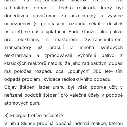
radioaktivní odpad z těchto reaktorů, který byl
donedávna považován za nezničitelný a vysoce
nebezpečný (s poločasem rozpadu několik desítek
tisíc let) se našlo uplatnění. Bude sloužit jako palivo
pro elektrárny s reaktorem tzv.Transmutorem.
Transmutory již pracují v mnoha světových
elektrárnách a zpracovávají vyhořelé palivo z
klasických reaktorů natolik, že jeho radioaktivní odpad
má poločas rozpadu cca. „pouhých“ 300 let– tím
odpadá problém likvidace radioaktivního odpadu.
Objev štěpení jader uranu byl však poprvé užit v
neřízené podobě štěpení pro válečné účely v podobě
atomových pum.
3) Energie třetího tisíciletí ?
V nitru Slunce probíhá opačná jaderná reakce, kterou