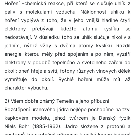
Hoření –chemická reakce, při které se slučuje uhlík z
paliv s molekulami vzduchu. Náklonnost uhlíku k
hoření vyplývá z toho, že v jeho vnější hladině čtyři
elektrony přebývají, kdežto atomu kyslíku se
nedostávají. V důsledku toho se uhlík slučuje nikoliv s
jedním, nýbrž vždy s dvěma atomy kyslíku. Rozdíl
energie, kterou měly před spojením a po něm, vyzáří
elektrony v podobě tepelného a světelného záření do
okolí: oheň hřeje a svítí, fotony různých vlnových délek
vymršťuje do okolí. Rychlé hoření může mít až
charakter výbuchu.
2) Všem dobře známý Temelín a jeho příbuzní
Rozštěpení uranového jádra nejlépe pochopíme na tzv.
kapkovém modelu, jehož tvůrcem je Dánský fyzik
Niels Bohr (1885-1962). Jádro složené z protonů a
neutronů lze skutečně přirovnat k velké kapce jaderné