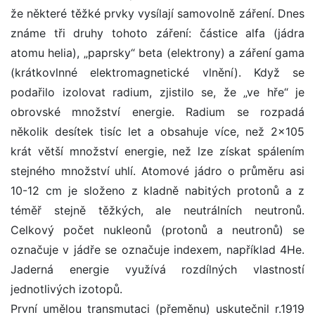
že některé těžké prvky vysílají samovolně záření. Dnes
známe tři druhy tohoto záření: částice alfa (jádra
atomu helia), „paprsky“ beta (elektrony) a záření gama
(krátkovlnné elektromagnetické vlnění). Když se
podařilo izolovat radium, zjistilo se, že „ve hře“ je
obrovské množství energie. Radium se rozpadá
několik desítek tisíc let a obsahuje více, než 2×105
krát větší množství energie, než lze získat spálením
stejného množství uhlí. Atomové jádro o průměru asi
10-12 cm je složeno z kladně nabitých protonů a z
téměř stejně těžkých, ale neutrálních neutronů.
Celkový počet nukleonů (protonů a neutronů) se
označuje v jádře se označuje indexem, například 4He.
Jaderná energie využívá rozdílných vlastností
jednotlivých izotopů.
První umělou transmutaci (přeměnu) uskutečnil r.1919