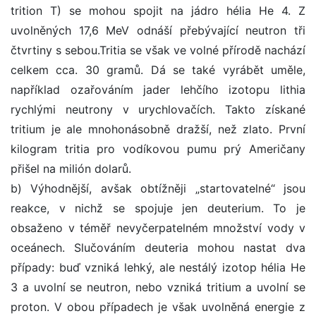
trition T) se mohou spojit na jádro hélia He 4. Z
uvolněných 17,6 MeV odnáší přebývající neutron tři
čtvrtiny s sebou.Tritia se však ve volné přírodě nachází
celkem cca. 30 gramů. Dá se také vyrábět uměle,
například ozařováním jader lehčího izotopu lithia
rychlými neutrony v urychlovačích. Takto získané
tritium je ale mnohonásobně dražší, než zlato. První
kilogram tritia pro vodíkovou pumu prý Američany
přišel na milión dolarů.
b) Výhodnější, avšak obtížněji „startovatelné“ jsou
reakce, v nichž se spojuje jen deuterium. To je
obsaženo v téměř nevyčerpatelném množství vody v
oceánech. Slučováním deuteria mohou nastat dva
případy: buď vzniká lehký, ale nestálý izotop hélia He
3 a uvolní se neutron, nebo vzniká tritium a uvolní se
proton. V obou případech je však uvolněná energie z