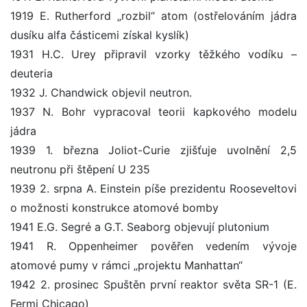
1919 E. Rutherford „rozbil“ atom (ostřelováním jádra
dusíku alfa částicemi získal kyslík)
1931 H.C. Urey připravil vzorky těžkého vodíku –
deuteria
1932 J. Chandwick objevil neutron.
1937 N. Bohr vypracoval teorii kapkového modelu
jádra
1939 1. března Joliot-Curie zjišťuje uvolnění 2,5
neutronu při štěpení U 235
1939 2. srpna A. Einstein píše prezidentu Rooseveltovi
o možnosti konstrukce atomové bomby
1941 E.G. Segré a G.T. Seaborg objevují plutonium
1941 R. Oppenheimer pověřen vedením vývoje
atomové pumy v rámci „projektu Manhattan“
1942 2. prosinec Spuštěn první reaktor světa SR-1 (E.
Fermi Chicago)