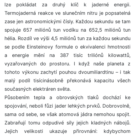
lze pokládat za druhý klíč k jaderné energii.
Termojaderná reakce ve slunečním nitru je popsatelná
zase jen astronomickými čísly. Každou sekundu se tam
spojuje 657 miliónů tun vodíku na 652,5 miliónů tun
hélia. Rozdíl ve výši 4,5 miliónů tun za každou sekundu
se podle Einsteinovy formule o ekvivalenci hmotnosti
a energie mění na 387 tisíc triliónů kilowattů,
vyzařovaných do prostoru. I když naše planeta z
tohoto výkonu zachytí pouhou dvoumiliardtinu – i tak
malý podíl tisícinásobně překonává kapacitu všech
současných elektráren světa.
Působením tepla a obrovských tlaků dochází ke
spojování, neboli fůzi jader lehkých prvků. Dobrovolně,
sama od sebe, se však atomová jádra nemohou spojit.
Zabraňují tomu odpudivé síly jejich kladných nábojů.
Jejich velikosti ukazuje přirovnání: kdybychom