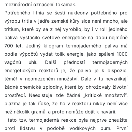
mezinárodní označení Tokamak.
Potřebného lithia se šesti nukleony potřebného pro
výrobu tritia v jádře zemské kůry sice není mnoho, ale
tritium, které by se z něj vyrobilo, by i v roli jediného
paliva vystačilo světové energetice na dobu nejméně
700 let. Jediný kilogram termojaderného paliva má
podle výpočtů vydat tolik energie, jako spálení 1000
vagónů uhlí. Další předností termojaderných
energetických reaktorů je, že palivo je k dispozici
téměř v neomezeném množství. Dále v tu nevznikají
žádné chemické zplodiny, které by ohrožovaly životní
prostředí. Neexistuje zde žádné „kritické množství“,
plazma je tak řídké, že ho v reaktoru nikdy není více
než několik gramů, a proto nemůže dojít k havárii.
I tato tzv. termojaderná reakce byla nejprve zneužita
proti lidstvu v podobě vodíkových pum. První