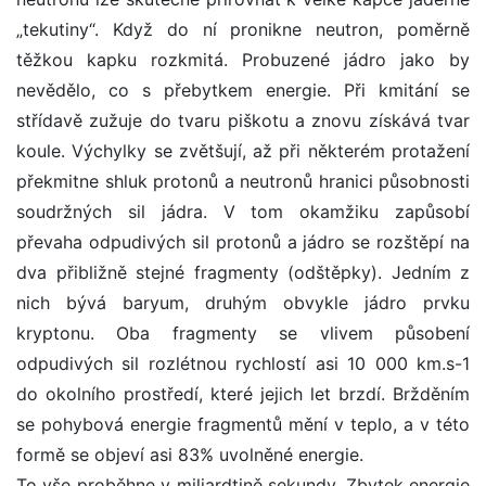
„tekutiny“. Když do ní pronikne neutron, poměrně
těžkou kapku rozkmitá. Probuzené jádro jako by
nevědělo, co s přebytkem energie. Při kmitání se
střídavě zužuje do tvaru piškotu a znovu získává tvar
koule. Výchylky se zvětšují, až při některém protažení
překmitne shluk protonů a neutronů hranici působnosti
soudržných sil jádra. V tom okamžiku zapůsobí
převaha odpudivých sil protonů a jádro se rozštěpí na
dva přibližně stejné fragmenty (odštěpky). Jedním z
nich bývá baryum, druhým obvykle jádro prvku
kryptonu. Oba fragmenty se vlivem působení
odpudivých sil rozlétnou rychlostí asi 10 000 km.s-1
do okolního prostředí, které jejich let brzdí. Bržděním
se pohybová energie fragmentů mění v teplo, a v této
formě se objeví asi 83% uvolněné energie.
To vše proběhne v miliardtině sekundy. Zbytek energie