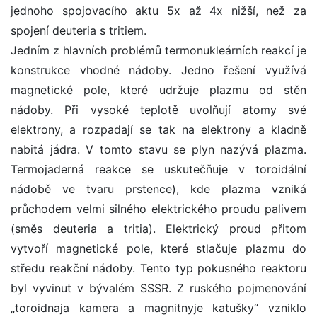
jednoho spojovacího aktu 5x až 4x nižší, než za
spojení deuteria s tritiem.
Jedním z hlavních problémů termonukleárních reakcí je
konstrukce vhodné nádoby. Jedno řešení využívá
magnetické pole, které udržuje plazmu od stěn
nádoby. Při vysoké teplotě uvolňují atomy své
elektrony, a rozpadají se tak na elektrony a kladně
nabitá jádra. V tomto stavu se plyn nazývá plazma.
Termojaderná reakce se uskutečňuje v toroidální
nádobě ve tvaru prstence), kde plazma vzniká
průchodem velmi silného elektrického proudu palivem
(směs deuteria a tritia). Elektrický proud přitom
vytvoří magnetické pole, které stlačuje plazmu do
středu reakční nádoby. Tento typ pokusného reaktoru
byl vyvinut v bývalém SSSR. Z ruského pojmenování
„toroidnaja kamera a magnitnyje katušky“ vzniklo