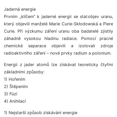
Jaderná energie
Prvním „klíčem“ k jaderné energii se stal:objev uranu,
který objevili manželé Marie Curie-Skłodowská a Piere
Curie. Při výzkumu záření uranu oba badatelé zjistily
záhadně vysokou hladinu radiace. Pomocí pracné
chemické separace objevili a izolovali zdroje
radioaktivního záření – nové prvky radium a polonium.
Energii z jader atomů lze získávat teoreticky čtyřmi
základními způsoby:
1) Hořením
2) Štěpením
3) Fúzí
4) Anihilací
1) Nejstarší způsob získávání energie