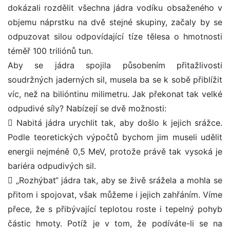
dokázali rozdělit všechna jádra vodíku obsaženého v
objemu náprstku na dvě stejné skupiny, začaly by se
odpuzovat silou odpovídající tíze tělesa o hmotnosti
téměř 100 triliónů tun.
Aby se jádra spojila působením přitažlivosti
soudržných jaderných sil, musela ba se k sobě přiblížit
víc, než na bilióntinu milimetru. Jak překonat tak velké
odpudivé síly? Nabízejí se dvě možnosti:
 Nabitá jádra urychlit tak, aby došlo k jejich srážce.
Podle teoretických výpočtů bychom jim museli udělit
energii nejméně 0,5 MeV, protože právě tak vysoká je
bariéra odpudivých sil.
 „Rozhýbat“ jádra tak, aby se živě srážela a mohla se
přitom i spojovat, však můžeme i jejich zahřáním. Víme
přece, že s přibývající teplotou roste i tepelný pohyb
částic hmoty. Potíž je v tom, že podíváte-li se na