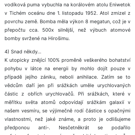
vodíková puma vybuchla na korálovém atolu Eniwetok
v Tichém oceánu dne 1. listopadu 1952. Atol zmizel z
povrchu země. Bomba měla výkon 8 megatun, což je v
přepočtu cca. 500x silnější, než výbuch atomové
bomby svržené na Hirošimu.
4) Snad někdy…
K utopicky znějící 100% proměně veškerého bohatství
pohybu v látce na energii by mohlo dojít pouze v
případě jejího zániku, neboli anihilace. Zatím se to
vědcům daří jen při srážkách uměle urychlovaných
částic z obřích urychlovačů. Při srážkách, které v
měřítku světa atomů odpovídají srážkám galaxií v
našem vesmíru, se výjimečně rodí částice s opačnými
vlastnostmi, než jaké známe, a proto je odlišujeme
předponou anti-. Nesčetněkrát se podařilo