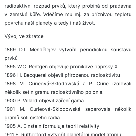
radioaktivní rozpad prvků, který probíhá od pradávna
v zemské kůře. Vděčíme mu mj. za příznivou teplotu
povrchu naší planety a tedy i náš život.
Vývoj ve zkratce
1869 D.I. Mendělejev vytvořil periodickou soustavu
prvků
1895 W.C. Rentgen objevuje pronikavé paprsky X
1896 H. Becquerel objevil přirozenou radioaktivitu
1898 M. Curieová-Sklodowská a P. Curie izolovali
několik setin gramu radioaktivního polonia.
1900 P. Villard objevil záření gama
1901 M. Curieová-Sklodowská separovala několik
gramů soli čistého radia
1905 A. Einstein formuluje teorii relativity
1911 E. Rutherford vytvořil planetární model atomu