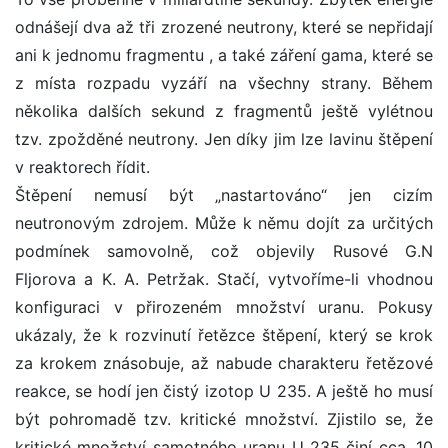
odnášejí dva až tři zrozené neutrony, které se nepřidají
ani k jednomu fragmentu , a také záření gama, které se
z místa rozpadu vyzáří na všechny strany. Během
několika dalších sekund z fragmentů ještě vylétnou
tzv. zpožděné neutrony. Jen díky jim lze lavinu štěpení
v reaktorech řídit.
Štěpení nemusí být „nastartováno“ jen cizím
neutronovým zdrojem. Může k němu dojít za určitých
podmínek samovolně, což objevily Rusové G.N
Fljorova a K. A. Petržak. Stačí, vytvoříme-li vhodnou
konfiguraci v přirozeném množství uranu. Pokusy
ukázaly, že k rozvinutí řetězce štěpení, který se krok
za krokem znásobuje, až nabude charakteru řetězové
reakce, se hodí jen čistý izotop U 235. A ještě ho musí
být pohromadě tzv. kritické množství. Zjistilo se, že
kritické množství samotného uranu U 235 činí cca. 10