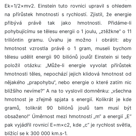
Ek=1/2×mv2. Einstein tuto rovnici upravil s ohledem
na přírůstek hmotnosti s rychlostí. Zjistil, že energie
přibývá právě tak jako hmotnosti. Přidáme-li
pohybujícímu se tělesu energii o 1 joulu, „ztěžkne“ o 11
trilióntin gramu. Úvahu je možno i obrátit: aby
hmotnost vzrostla právě o 1 gram, museli bychom
tělesu udělit energii 90 biliónů joulů! Einstein si tedy
položil otázku: „Může-li energie vyvolat přírůstek
hmotnosti těles, nepochází jejich klidová hmotnost od
nějakého „prapohybu“, nebo energie o které zatím nic
bližšího nevíme?“ A na to vyslovil domněnku: „všechna
hmotnost je zřejmě spjata s energií. Kolikrát je kde
gramů, tolikrát 90 biliónů joulů tam musí být
obsaženo!“ Úměrnost mezi hmotností „m“ a energií „E“
pak vyjádřil rovnicí E=m×c2, kde „c“ je rychlost světla,
blížící se k 300 000 km.s-1.