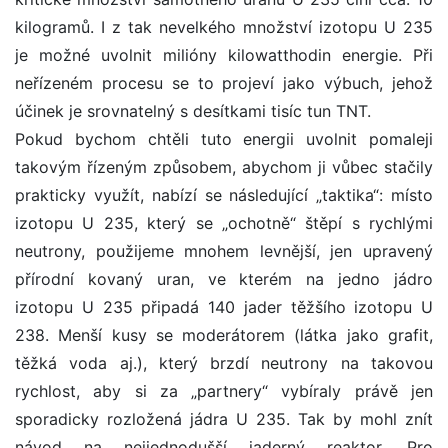
kilogramů. I z tak nevelkého množství izotopu U 235
je možné uvolnit milióny kilowatthodin energie. Při
neřízeném procesu se to projeví jako výbuch, jehož
účinek je srovnatelný s desítkami tisíc tun TNT.
Pokud bychom chtěli tuto energii uvolnit pomaleji
takovým řízeným způsobem, abychom ji vůbec stačily
prakticky využít, nabízí se následující „taktika“: místo
izotopu U 235, který se „ochotně“ štěpí s rychlými
neutrony, použijeme mnohem levnější, jen upravený
přírodní kovaný uran, ve kterém na jedno jádro
izotopu U 235 připadá 140 jader těžšího izotopu U
238. Menší kusy se moderátorem (látka jako grafit,
těžká voda aj.), který brzdí neutrony na takovou
rychlost, aby si za „partnery“ vybíraly právě jen
sporadicky rozložená jádra U 235. Tak by mohl znít
návod na nejjednodušší jaderný reaktor. Pro