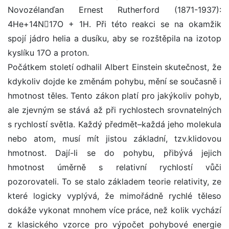
Novozélanďan Ernest Rutherford (1871-1937):
4He+14N17O + 1H. Při této reakci se na okamžik
spojí jádro helia a dusíku, aby se rozštěpila na izotop
kyslíku 17O a proton.
Počátkem století odhalil Albert Einstein skutečnost, že
kdykoliv dojde ke změnám pohybu, mění se současně i
hmotnost těles. Tento zákon platí pro jakýkoliv pohyb,
ale zjevným se stává až při rychlostech srovnatelných
s rychlostí světla. Každý předmět–každá jeho molekula
nebo atom, musí mít jistou základní, tzv.klidovou
hmotnost. Dají-li se do pohybu, přibývá jejich
hmotnost úměrně s relativní rychlostí vůči
pozorovateli. To se stalo základem teorie relativity, ze
které logicky vyplývá, že mimořádně rychlé těleso
dokáže vykonat mnohem více práce, než kolik vychází
z klasického vzorce pro výpočet pohybové energie