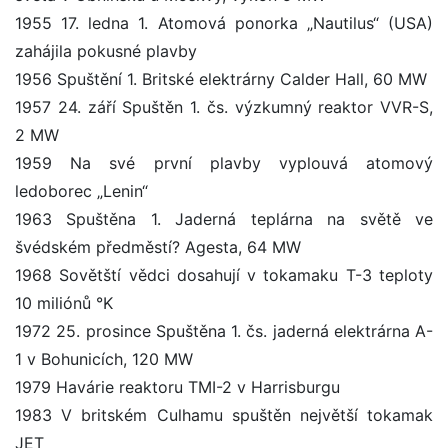
1955 17. ledna 1. Atomová ponorka „Nautilus“ (USA)
zahájila pokusné plavby
1956 Spuštění 1. Britské elektrárny Calder Hall, 60 MW
1957 24. září Spuštěn 1. čs. výzkumný reaktor VVR-S,
2 MW
1959 Na své první plavby vyplouvá atomový
ledoborec „Lenin“
1963 Spuštěna 1. Jaderná teplárna na světě ve
švédském předměstí? Agesta, 64 MW
1968 Sovětští vědci dosahují v tokamaku T-3 teploty
10 miliónů °K
1972 25. prosince Spuštěna 1. čs. jaderná elektrárna A-
1 v Bohunicích, 120 MW
1979 Havárie reaktoru TMI-2 v Harrisburgu
1983 V britském Culhamu spuštěn největší tokamak
JET