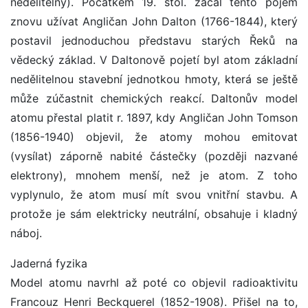
nedělitelný). Počátkem 19. stol. začal tento pojem
znovu užívat Angličan John Dalton (1766-1844), který
postavil jednoduchou představu starých Řeků na
vědecký základ. V Daltonově pojetí byl atom základní
nedělitelnou stavební jednotkou hmoty, která se ještě
může zúčastnit chemických reakcí. Daltonův model
atomu přestal platit r. 1897, kdy Angličan John Tomson
(1856-1940) objevil, že atomy mohou emitovat
(vysílat) záporně nabité částečky (později nazvané
elektrony), mnohem menší, než je atom. Z toho
vyplynulo, že atom musí mít svou vnitřní stavbu. A
protože je sám elektricky neutrální, obsahuje i kladný
náboj.
Jaderná fyzika
Model atomu navrhl až poté co objevil radioaktivitu
Francouz Henri Beckquerel (1852-1908). Přišel na to,