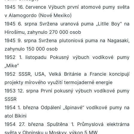
1945 16. července Výbuch první atomové pumy světa
v Alamogordo (Nové Mexiko)
1945 6. srpna Svržena uranová puma „Litlle Boy“ na
Hirošimu, zahynulo 270 000 osob
1945 9. srpna Svržena plutoniová puma na Nagasaki,
zahynulo 150 000 osob
1952 1. listopadu Pokusný výbuch vodíkové pumy
„Mike“
1952 SSSR, USA, Velká Británie a Francie koncipují
projekty mírového využití termojaderné energie
1953 12. srpna První pokusný výbuch vodíkové pumy
SSSR
1954 1. března Odpálení „špinavé“ vodíkové pumy na
atol Bikini
1954 27. března Spuštěna 1. Průmyslová elektrárna
světa v Obninsku u Moskvy, výkon 5 MW