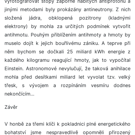
vyfotografovat stopy záporně nabitých antiprotonů a
jinými metodami byly prokázány antineutrony. Z nich
složená jádra, obklopená pozitrony (kladnými
elektrony) by mohla za určitých podmínek vytvořit
antihmotu. Pouhým přiblížením antihmoty a hmoty by
muselo dojít k jejich bouřlivému zániku. A teprve při
něm bychom se dočkali 25 miliard kWh energie z
každého kilogramu reagující hmoty, jak to vypočítal
Einstein. Astronomové nevylučují, že taková anihilace
mohla před desítkami miliard let vyvolat tzv. velký
třesk, s vývojem a rozpínáním vesmíru dodnes
nekončícím…
Závěr
V honbě za třemi klíči k pokladnici plné energetického
bohatství jsme nespravedlivě opomněli přirozený