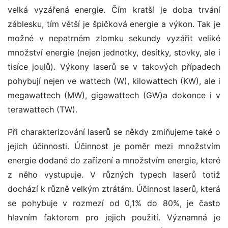
velká vyzářená energie. Čím kratší je doba trvání
záblesku, tím větší je špičková energie a výkon. Tak je
možné v nepatrném zlomku sekundy vyzářit veliké
množství energie (nejen jednotky, desítky, stovky, ale i
tisíce joulů). Výkony laserů se v takových případech
pohybují nejen ve wattech (W), kilowattech (KW), ale i
megawattech (MW), gigawattech (GW)a dokonce i v
terawattech (TW).
Při charakterizování laserů se někdy zmiňujeme také o
jejich účinnosti. Účinnost je poměr mezi množstvím
energie dodané do zařízení a množstvím energie, které
z něho vystupuje. V různých typech laserů totiž
dochází k různě velkým ztrátám. Účinnost laserů, která
se pohybuje v rozmezí od 0,1% do 80%, je často
hlavním faktorem pro jejich použití. Významná je