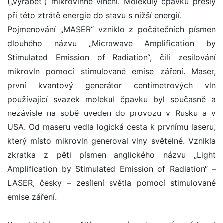
(„vyrábět“) mikrovlnné vlnění. Molekuly čpavku přešly
při této ztrátě energie do stavu s nižší energií.
Pojmenování „MASER“ vzniklo z počátečních písmen
dlouhého názvu „Microwave Amplification by
Stimulated Emission of Radiation“, čili zesilování
mikrovln pomocí stimulované emise záření. Maser,
první kvantový generátor centimetrových vln
používající svazek molekul čpavku byl současně a
nezávisle na sobě uveden do provozu v Rusku a v
USA. Od maseru vedla logická cesta k prvnímu laseru,
který místo mikrovln generoval vlny světelné. Vznikla
zkratka z pěti písmen anglického názvu „Light
Amplification by Stimulated Emission of Radiation“ –
LASER, česky – zesílení světla pomocí stimulované
emise záření.