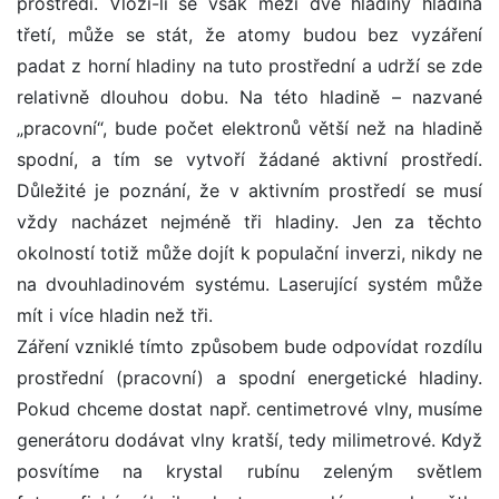
prostředí. Vloží-li se však mezi dvě hladiny hladina
třetí, může se stát, že atomy budou bez vyzáření
padat z horní hladiny na tuto prostřední a udrží se zde
relativně dlouhou dobu. Na této hladině – nazvané
„pracovní“, bude počet elektronů větší než na hladině
spodní, a tím se vytvoří žádané aktivní prostředí.
Důležité je poznání, že v aktivním prostředí se musí
vždy nacházet nejméně tři hladiny. Jen za těchto
okolností totiž může dojít k populační inverzi, nikdy ne
na dvouhladinovém systému. Laserující systém může
mít i více hladin než tři.
Záření vzniklé tímto způsobem bude odpovídat rozdílu
prostřední (pracovní) a spodní energetické hladiny.
Pokud chceme dostat např. centimetrové vlny, musíme
generátoru dodávat vlny kratší, tedy milimetrové. Když
posvítíme na krystal rubínu zeleným světlem