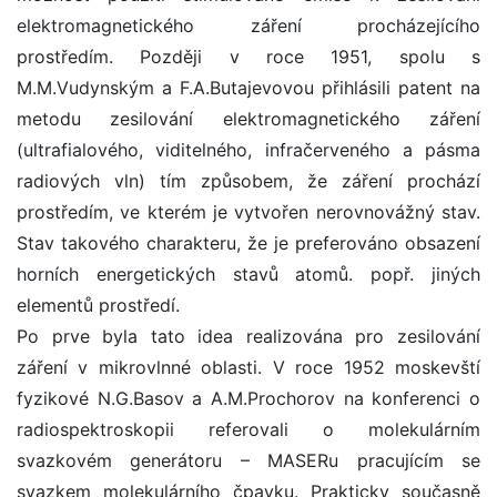
elektromagnetického záření procházejícího
prostředím. Později v roce 1951, spolu s
M.M.Vudynským a F.A.Butajevovou přihlásili patent na
metodu zesilování elektromagnetického záření
(ultrafialového, viditelného, infračerveného a pásma
radiových vln) tím způsobem, že záření prochází
prostředím, ve kterém je vytvořen nerovnovážný stav.
Stav takového charakteru, že je preferováno obsazení
horních energetických stavů atomů. popř. jiných
elementů prostředí.
Po prve byla tato idea realizována pro zesilování
záření v mikrovlnné oblasti. V roce 1952 moskevští
fyzikové N.G.Basov a A.M.Prochorov na konferenci o
radiospektroskopii referovali o molekulárním
svazkovém generátoru – MASERu pracujícím se
svazkem molekulárního čpavku. Prakticky současně