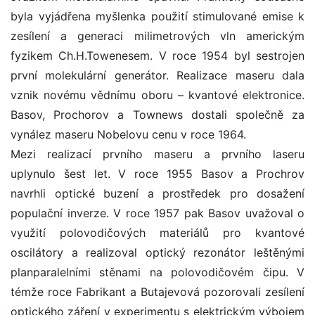
byla vyjádřena myšlenka použití stimulované emise k
zesílení a generaci milimetrových vln americkým
fyzikem Ch.H.Towenesem. V roce 1954 byl sestrojen
první molekulární generátor. Realizace maseru dala
vznik novému vědnímu oboru – kvantové elektronice.
Basov, Prochorov a Townews dostali společně za
vynález maseru Nobelovu cenu v roce 1964.
Mezi realizací prvního maseru a prvního laseru
uplynulo šest let. V roce 1955 Basov a Prochrov
navrhli optické buzení a prostředek pro dosažení
populační inverze. V roce 1957 pak Basov uvažoval o
využití polovodičových materiálů pro kvantové
oscilátory a realizoval optický rezonátor leštěnými
planparalelními stěnami na polovodičovém čipu. V
témže roce Fabrikant a Butajevová pozorovali zesílení
optického záření v experimentu s elektrickým výbojem