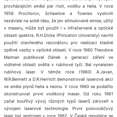
procházejícím směsí par rtuti, vodíku a helia. V roce
1958 Prochorov, Schawlow a Townes vyslovili
nezávisle na sobě ideu, že jev stimulované emise, užitý
v maseru, může být použit i v infračervené a optické
oblasti spektra. R.H.Dicke (Princeton University) navrhl
použití otevřeného rezonátoru pro realizaci kladné
zpětné vazby v optické oblasti. V roce 1960 Theodore
Maiman publikoval článek o generaci záření ve
viditelné oblasti světla v rubínové tyči. Bal vynalezen
rubínový laser. V témže roce (1960) A.Javan,
W.R.Bennett a D.R.Herriott demonstrovali laserová akci
ve směsi plynů helia a neonu. V roce 1960 se podařilo
zkonstruovat první vodíkový maser. Od roku 1961
začal bouřlivý vývoj různých typů laserů zároveň s
vývojem laserové technologie. První polovodičový
laser byl sestrojen v roce 1962. V České republice se