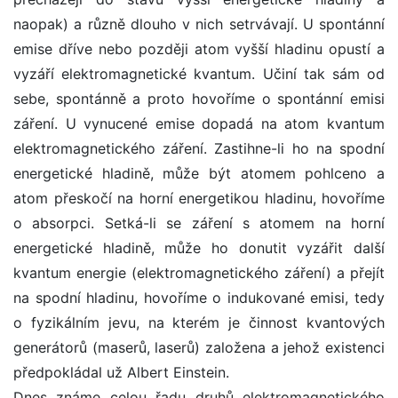
naopak) a různě dlouho v nich setrvávají. U spontánní
emise dříve nebo později atom vyšší hladinu opustí a
vyzáří elektromagnetické kvantum. Učiní tak sám od
sebe, spontánně a proto hovoříme o spontánní emisi
záření. U vynucené emise dopadá na atom kvantum
elektromagnetického záření. Zastihne-li ho na spodní
energetické hladině, může být atomem pohlceno a
atom přeskočí na horní energetikou hladinu, hovoříme
o absorpci. Setká-li se záření s atomem na horní
energetické hladině, může ho donutit vyzářit další
kvantum energie (elektromagnetického záření) a přejít
na spodní hladinu, hovoříme o indukované emisi, tedy
o fyzikálním jevu, na kterém je činnost kvantových
generátorů (maserů, laserů) založena a jehož existenci
předpokládal už Albert Einstein.
Dnes známe celou řadu druhů elektromagnetického