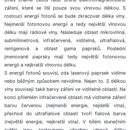
záření, které se liší pouze svou vlnovou délkou. S
rostoucí energií fotonů se bude zkracovat délka vlny.
Nejmenší fotonovou energii a tedy největší vlnovou
délku mají rádiové vlny. Následuje oblast mikrovlnná,
submilimetrová, infračervená, viditelná, ultrafialová,
rentgenová a oblast gama paprsků. Poslední
jmenované paprsky mají tedy největší fotonovou
energii a nejkratší vlnovou délku.
S energií fotonů souvisí, zda laserový paprsek vidíme
nebo běžným způsobem nevidíme. Nejen to. S délkou
vlny souvisejí také barvy záření ve viditelné oblasti. Na
konci přilehlém infračervené oblasti má viditelné záření
barvu červenou (nejmenší energie, nejdelší vlna),
přechod do ultrafialové oblasti tvoří fialová barva
(největší energie, nejkratší vlna). V bílém slunečním
světle jsou zastoupeny všechny vlnové délky