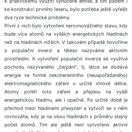
K praktickému využití vynucené emise, a tím pádem i
ke konstrukci prvního laseru, bylo potřeba ještě vyřešit
dva ryze technické problémy.
První z nich bylo vytvoření nerovnovážného stavu, kdy
bude více atomů na vyšších energetických hladinách
než na hladinách nižších. V takovém případě hovoříme
o populační inverzi a těleso nazýváme aktivním
prostředím. K vytvoření populační inverze se využívá
pochodu nazývaného „čerpání“, tj. látce se dodává
energie ve formě nekoherentního (neuspořádaného)
elektromagnetického záření o určité vlnové délce.
Atomy pohltí toto záření a přejdou na vyšší
energetickou hladinu, ale i opačně. Po určité době je
přechod mezi hladinami přesycen a vytvoří se v něm
rovnováha, kdy je na obou hladinách v průměru stejný
počet atomů. Tím ale ještě není vytvořeno aktivní