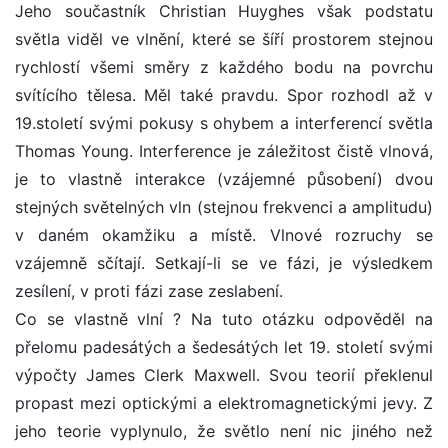
Jeho součastník Christian Huyghes však podstatu
světla viděl ve vlnění, které se šíří prostorem stejnou
rychlostí všemi směry z každého bodu na povrchu
svítícího tělesa. Měl také pravdu. Spor rozhodl až v
19.století svými pokusy s ohybem a interferencí světla
Thomas Young. Interference je záležitost čistě vlnová,
je to vlastně interakce (vzájemné působení) dvou
stejných světelných vln (stejnou frekvenci a amplitudu)
v daném okamžiku a místě. Vlnové rozruchy se
vzájemně sčítají. Setkají-li se ve fázi, je výsledkem
zesílení, v proti fázi zase zeslabení.
Co se vlastně vlní ? Na tuto otázku odpověděl na
přelomu padesátých a šedesátých let 19. století svými
výpočty James Clerk Maxwell. Svou teorií překlenul
propast mezi optickými a elektromagnetickými jevy. Z
jeho teorie vyplynulo, že světlo není nic jiného než