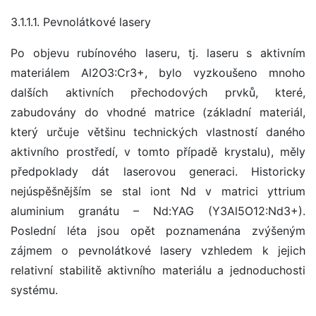
3.1.1.1. Pevnolátkové lasery
Po objevu rubínového laseru, tj. laseru s aktivním
materiálem Al2O3:Cr3+, bylo vyzkoušeno mnoho
dalších aktivních přechodových prvků, které,
zabudovány do vhodné matrice (základní materiál,
který určuje většinu technických vlastností daného
aktivního prostředí, v tomto případě krystalu), měly
předpoklady dát laserovou generaci. Historicky
nejúspěšnějším se stal iont Nd v matrici yttrium
aluminium granátu – Nd:YAG (Y3Al5O12:Nd3+).
Poslední léta jsou opět poznamenána zvýšeným
zájmem o pevnolátkové lasery vzhledem k jejich
relativní stabilitě aktivního materiálu a jednoduchosti
systému.