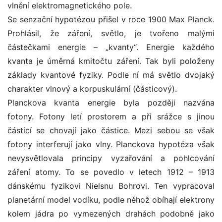
vlnění elektromagnetického pole.
Se senzační hypotézou přišel v roce 1900 Max Planck.
Prohlásil, že záření, světlo, je tvořeno malými
částečkami energie – „kvanty“. Energie každého
kvanta je úměrná kmitočtu záření. Tak byli položeny
základy kvantové fyziky. Podle ní má světlo dvojaký
charakter vlnový a korpuskulární (částicový).
Planckova kvanta energie byla později nazvána
fotony. Fotony letí prostorem a při srážce s jinou
částicí se chovají jako částice. Mezi sebou se však
fotony interferují jako vlny. Planckova hypotéza však
nevysvětlovala principy vyzařování a pohlcování
záření atomy. To se povedlo v letech 1912 – 1913
dánskému fyzikovi Nielsnu Bohrovi. Ten vypracoval
planetární model vodíku, podle něhož obíhají elektrony
kolem jádra po vymezených drahách podobně jako