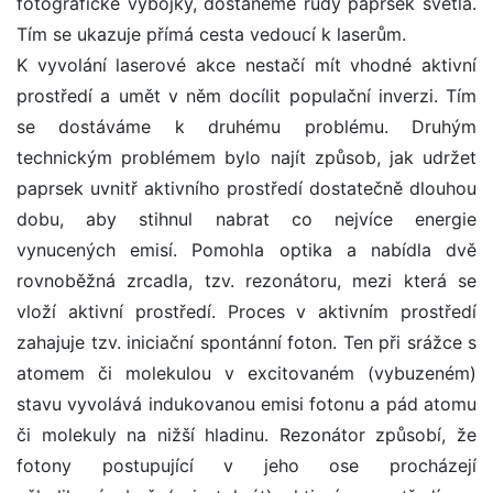
fotografické výbojky, dostaneme rudý paprsek světla.
Tím se ukazuje přímá cesta vedoucí k laserům.
K vyvolání laserové akce nestačí mít vhodné aktivní
prostředí a umět v něm docílit populační inverzi. Tím
se dostáváme k druhému problému. Druhým
technickým problémem bylo najít způsob, jak udržet
paprsek uvnitř aktivního prostředí dostatečně dlouhou
dobu, aby stihnul nabrat co nejvíce energie
vynucených emisí. Pomohla optika a nabídla dvě
rovnoběžná zrcadla, tzv. rezonátoru, mezi která se
vloží aktivní prostředí. Proces v aktivním prostředí
zahajuje tzv. iniciační spontánní foton. Ten při srážce s
atomem či molekulou v excitovaném (vybuzeném)
stavu vyvolává indukovanou emisi fotonu a pád atomu
či molekuly na nižší hladinu. Rezonátor způsobí, že
fotony postupující v jeho ose procházejí