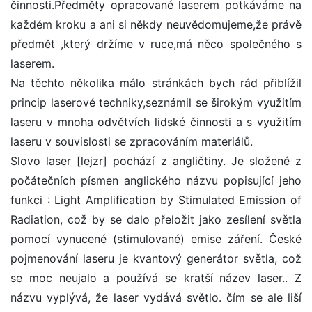
činnosti.Předměty opracované laserem potkáváme na
každém kroku a ani si někdy neuvědomujeme,že právě
předmět ,který držíme v ruce,má něco společného s
laserem.
Na těchto několika málo stránkách bych rád přiblížil
princip laserové techniky,seznámil se širokým využitím
laseru v mnoha odvětvích lidské činnosti a s využitím
laseru v souvislosti se zpracováním materiálů.
Slovo laser [lejzr] pochází z angličtiny. Je složené z
počátečních písmen anglického názvu popisující jeho
funkci : Light Amplification by Stimulated Emission of
Radiation, což by se dalo přeložit jako zesílení světla
pomocí vynucené (stimulované) emise záření. České
pojmenování laseru je kvantový generátor světla, což
se moc neujalo a používá se kratší název laser.. Z
názvu vyplývá, že laser vydává světlo. čím se ale liší