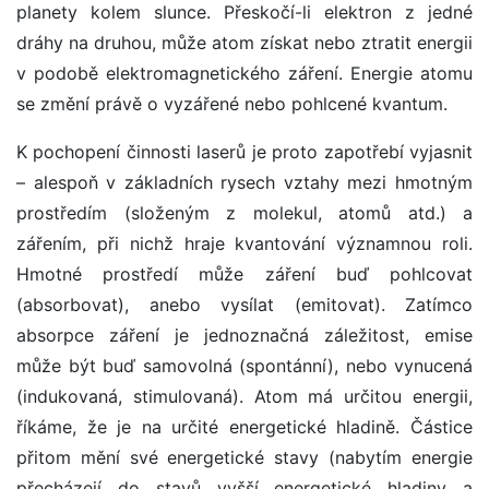
planety kolem slunce. Přeskočí-li elektron z jedné
dráhy na druhou, může atom získat nebo ztratit energii
v podobě elektromagnetického záření. Energie atomu
se změní právě o vyzářené nebo pohlcené kvantum.
K pochopení činnosti laserů je proto zapotřebí vyjasnit
– alespoň v základních rysech vztahy mezi hmotným
prostředím (složeným z molekul, atomů atd.) a
zářením, při nichž hraje kvantování významnou roli.
Hmotné prostředí může záření buď pohlcovat
(absorbovat), anebo vysílat (emitovat). Zatímco
absorpce záření je jednoznačná záležitost, emise
může být buď samovolná (spontánní), nebo vynucená
(indukovaná, stimulovaná). Atom má určitou energii,
říkáme, že je na určité energetické hladině. Částice
přitom mění své energetické stavy (nabytím energie
přecházejí do stavů vyšší energetické hladiny a