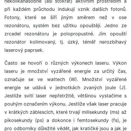
několikanásobně (asi stokrát) aktivním prostředím a
při každém průchodu indukují vznik dalších fotonů.
Fotony, které se šíří jiným směrem než v ose
rezonátoru, systém bez užitku opouštějí. Jedno ze
zrcadel rezonátoru je polopropustné. Jím opouští
rezonátor kolimovaný, tj. úzký, téměř nerozbíhavý
laserový paprsek.
Často se hovoří o různých výkonech laseru. Výkon
laseru je množství vyzářené energie za určitý čas,
označuje se ve wattech (W). Množství vyzářené
energie se udává v jednotkách zvaných joule (J).
Jestliže svítí laser nepřetržitě, většinou vystačíme s
pouhým označením výkonu. Jestliže však laser pracuje
v krátkých záblescích, které trvají milisekundy (ms) až
pikosekundy (ps) a dokonce i femtosekundy (fs), je
pro odborníky důležité vědět, jak kratičké jsou a jak je