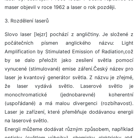
maser objevil v roce 1962 a laser o rok později.
3. Rozdělení laserů
Slovo laser [lejzr] pochází z angličtiny. Je složené z
počátečních písmen anglického názvu: Light
Amplification by Stimulated Emission of Radiation,což
by se dalo přeložit jako zesílení světla pomocí
vynucené (stimulované) emise záření.Český název pro
laser je kvantový generátor světla. Z názvu je zřejmé,
že laser vydává světlo. Laserové světlo je
monochromatické (jednobarevné) koherentní
(uspořádané) a má malou divergenci (rozbíhavost).
Laser je zařízení, které přeměňuje dodávanou energii
na laserové světlo.
Energii můžeme dodávat různým způsobem, například
opticky (světlem výbojky), chemicky, elektricky atd.