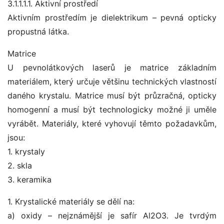
3.1.1.1.1. Aktivní prostředí
Aktivním prostředím je dielektrikum – pevná opticky
propustná látka.
Matrice
U pevnolátkových laserů je matrice základním
materiálem, který určuje většinu technických vlastností
daného krystalu. Matrice musí být průzračná, opticky
homogenní a musí být technologicky možné ji uměle
vyrábět. Materiály, které vyhovují těmto požadavkům,
jsou:
1. krystaly
2. skla
3. keramika
1. Krystalické materiály se dělí na:
a) oxidy – nejznámější je safír Al2O3. Je tvrdým