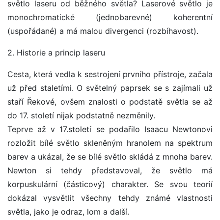
světlo laseru od běžného světla? Laserové světlo je
monochromatické (jednobarevné) koherentní
(uspořádané) a má malou divergenci (rozbíhavost).
2. Historie a princip laseru
Cesta, která vedla k sestrojení prvního přístroje, začala
už před staletími. O světelný paprsek se s zajímali už
staří Řekové, ovšem znalosti o podstatě světla se až
do 17. století nijak podstatně nezměnily.
Teprve až v 17.století se podařilo Isaacu Newtonovi
rozložit bílé světlo skleněným hranolem na spektrum
barev a ukázal, že se bílé světlo skládá z mnoha barev.
Newton si tehdy představoval, že světlo má
korpuskulární (částicový) charakter. Se svou teorií
dokázal vysvětlit všechny tehdy známé vlastnosti
světla, jako je odraz, lom a další.