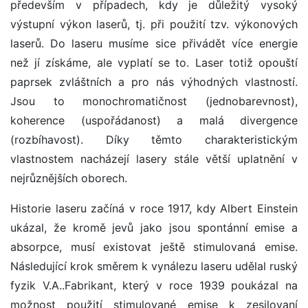
především v případech, kdy je důležitý vysoký
výstupní výkon laserů, tj. při použití tzv. výkonových
laserů. Do laseru musíme sice přivádět více energie
než jí získáme, ale vyplatí se to. Laser totiž opouští
paprsek zvláštních a pro nás výhodných vlastností.
Jsou to monochromatičnost (jednobarevnost),
koherence (uspořádanost) a malá divergence
(rozbíhavost). Díky těmto charakteristickým
vlastnostem nacházejí lasery stále větší uplatnění v
nejrůznějších oborech.
Historie laseru začíná v roce 1917, kdy Albert Einstein
ukázal, že kromě jevů jako jsou spontánní emise a
absorpce, musí existovat ještě stimulovaná emise.
Následující krok směrem k vynálezu laseru udělal ruský
fyzik V.A..Fabrikant, který v roce 1939 poukázal na
možnost použití stimulované emise k zesilovaní