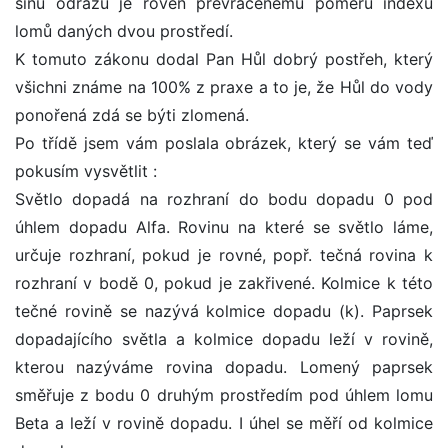
sinu odrazu je roven převrácenému poměru indexů
lomů daných dvou prostředí.
K tomuto zákonu dodal Pan Hůl dobrý postřeh, který
všichni známe na 100% z praxe a to je, že Hůl do vody
ponořená zdá se býti zlomená.
Po třídě jsem vám poslala obrázek, který se vám teď
pokusím vysvětlit :
Světlo dopadá na rozhraní do bodu dopadu 0 pod
úhlem dopadu Alfa. Rovinu na které se světlo láme,
určuje rozhraní, pokud je rovné, popř. tečná rovina k
rozhraní v bodě 0, pokud je zakřivené. Kolmice k této
tečné rovině se nazývá kolmice dopadu (k). Paprsek
dopadajícího světla a kolmice dopadu leží v rovině,
kterou nazýváme rovina dopadu. Lomený paprsek
směřuje z bodu 0 druhým prostředím pod úhlem lomu
Beta a leží v rovině dopadu. I úhel se měří od kolmice