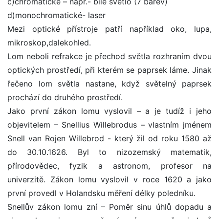
c)chromatické – např.- bílé světlo (7 barev)
d)monochromatické- laser
Mezi optické přístroje patří například oko, lupa,
mikroskop,dalekohled.
Lom neboli refrakce je přechod světla rozhraním dvou
optických prostředí, při kterém se paprsek láme. Jinak
řečeno lom světla nastane, když světelný paprsek
prochází do druhého prostředí.
Jako první zákon lomu vyslovil – a je tudíž i jeho
objevitelem – Snellius Willebrodus – vlastním jménem
Snell van Rojen Willebrod - který žil od roku 1580 až
do 30.10.1626. Byl to nizozemský matematik,
přírodovědec, fyzik a astronom, profesor na
univerzitě. Zákon lomu vyslovil v roce 1620 a jako
první provedl v Holandsku měření délky poledníku.
Snellův zákon lomu zní – Poměr sinu úhlů dopadu a