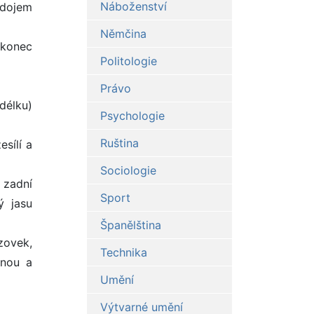
Náboženství
 dojem
Němčina
akonec
Politologie
Právo
délku)
Psychologie
Ruština
esílí a
Sociologie
 zadní
Sport
ý jasu
Španělština
zovek,
Technika
enou a
Umění
Výtvarné umění