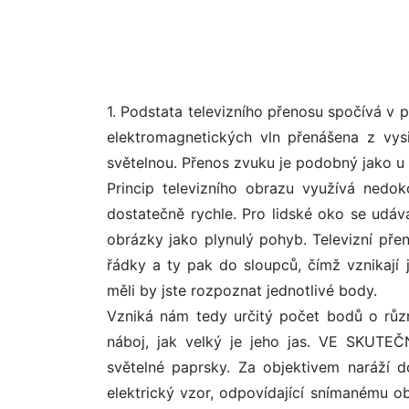
1. Podstata televizního přenosu spočívá v p
elektromagnetických vln přenášena z vysi
světelnou. Přenos zvuku je podobný jako u 
Princip televizního obrazu využívá nedoko
dostatečně rychle. Pro lidské oko se udáv
obrázky jako plynulý pohyb. Televizní přen
řádky a ty pak do sloupců, čímž vznikají
měli by jste rozpoznat jednotlivé body.
Vzniká nám tedy určitý počet bodů o různ
náboj, jak velký je jeho jas. VE SKUTE
světelné paprsky. Za objektivem naráží d
elektrický vzor, odpovídající snímanému o