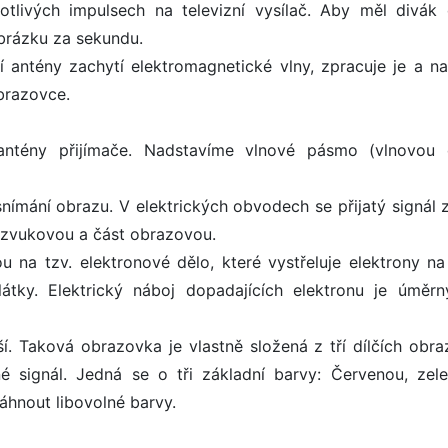
tlivých impulsech na televizní vysílač. Aby měl divák
obrázku za sekundu.
cí antény zachytí elektromagnetické vlny, zpracuje je a n
brazovce.
 antény přijímače. Nadstavíme vlnové pásmo (vlnovou 
nímání obrazu. V elektrických obvodech se přijatý signál z
t zvukovou a část obrazovou.
 na tzv. elektronové dělo, které vystřeluje elektrony na
látky. Elektrický náboj dopadajících elektronu je úměrn
ší. Taková obrazovka je vlastně složená z tří dílčích obra
vné signál. Jedná se o tři základní barvy: Červenou, zel
áhnout libovolné barvy.