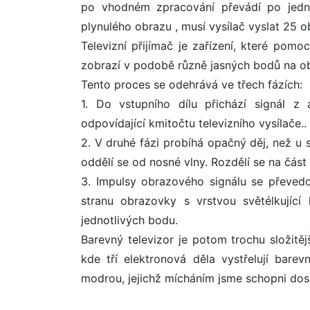
po vhodném zpracování převádí po jedno
plynulého obrazu , musí vysílač vyslat 25 
Televizní přijímač je zařízení, které pomo
zobrazí v podobě různě jasných bodů na o
Tento proces se odehrává ve třech fázích:
1. Do vstupního dílu přichází signál z
odpovídající kmitočtu televizního vysílače..
2. V druhé fázi probíhá opačný děj, než u s
oddělí se od nosné vlny. Rozdělí se na čás
3. Impulsy obrazového signálu se převedou
stranu obrazovky s vrstvou světélkující 
jednotlivých bodu.
Barevný televizor je potom trochu složitěj
kde tří elektronová děla vystřelují bare
modrou, jejichž mícháním jsme schopni dos