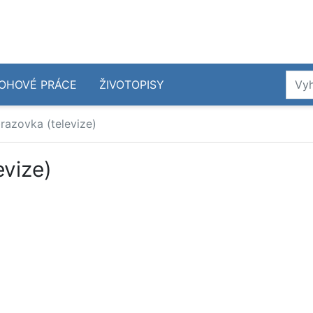
OHOVÉ PRÁCE
ŽIVOTOPISY
razovka (televize)
evize)