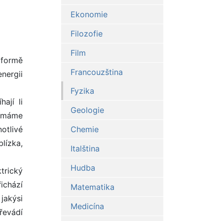
Ekonomie
Filozofie
Film
e formě
Francouzština
nergii
Fyzika
ají li
Geologie
nímáme
otlivé
Chemie
lízka,
Italština
Hudba
trický
ichází
Matematika
jakýsi
Medicína
řevádí