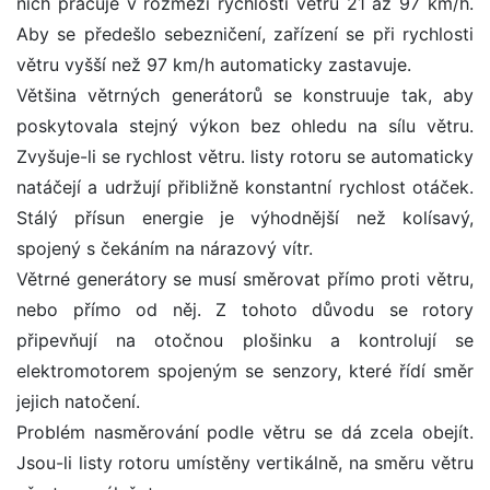
nich pracuje v rozmezí rychlostí větru 21 až 97 km/h.
Aby se předešlo sebezničení, zařízení se při rychlosti
větru vyšší než 97 km/h automaticky zastavuje.
Většina větrných generátorů se konstruuje tak, aby
poskytovala stejný výkon bez ohledu na sílu větru.
Zvyšuje-li se rychlost větru. listy rotoru se automaticky
natáčejí a udržují přibližně konstantní rychlost otáček.
Stálý přísun energie je výhodnější než kolísavý,
spojený s čekáním na nárazový vítr.
Větrné generátory se musí směrovat přímo proti větru,
nebo přímo od něj. Z tohoto důvodu se rotory
připevňují na otočnou plošinku a kontrolují se
elektromotorem spojeným se senzory, které řídí směr
jejich natočení.
Problém nasměrování podle větru se dá zcela obejít.
Jsou-li listy rotoru umístěny vertikálně, na směru větru