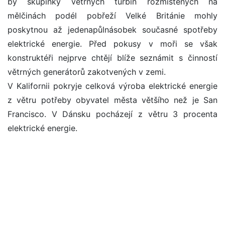
by skupinky větrných turbín rozmístěných na
mělčinách podél pobřeží Velké Británie mohly
poskytnou až jedenapůlnásobek současné spotřeby
elektrické energie. Před pokusy v moři se však
konstruktéři nejprve chtějí blíže seznámit s činností
větrných generátorů zakotvených v zemi.
V Kalifornii pokryje celková výroba elektrické energie
z větru potřeby obyvatel města většího než je San
Francisco. V Dánsku pocházejí z větru 3 procenta
elektrické energie.