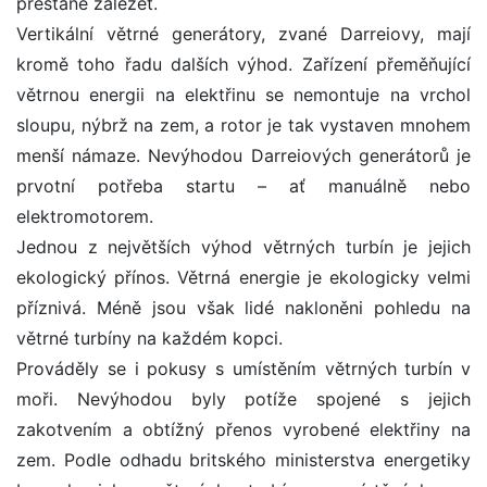
přestane záležet.
Vertikální větrné generátory, zvané Darreiovy, mají
kromě toho řadu dalších výhod. Zařízení přeměňující
větrnou energii na elektřinu se nemontuje na vrchol
sloupu, nýbrž na zem, a rotor je tak vystaven mnohem
menší námaze. Nevýhodou Darreiových generátorů je
prvotní potřeba startu – ať manuálně nebo
elektromotorem.
Jednou z největších výhod větrných turbín je jejich
ekologický přínos. Větrná energie je ekologicky velmi
příznivá. Méně jsou však lidé nakloněni pohledu na
větrné turbíny na každém kopci.
Prováděly se i pokusy s umístěním větrných turbín v
moři. Nevýhodou byly potíže spojené s jejich
zakotvením a obtížný přenos vyrobené elektřiny na
zem. Podle odhadu britského ministerstva energetiky