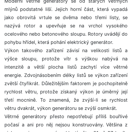
Moderní větrné generátory se od starých větrných
mlýnů podstatné liší. Jejich horní část, která vypadá
jako obrovitá vrtule se dvěma nebo třemi listy, se
nazývá rotor a upevňuje se na vrchol vysokého
ocelového nebo betonového sloupu. Rotory uvádějí do
pohybu hřídel, která pohání elektrický generátor.
Výkon takového zařízení závisí na velikosti listů a
výšce sloupu, protože vítr s výškou nabývá na
intenzitě a větší plocha listů zachytí více větrné
energie. Zdvojnásobením délky listů se výkon zařízení
zvětší čtyřikrát. Důležitějším faktorem je pochopitelně
rychlost větru, protože získaný výkon je úměrný její
třetí mocnině. To znamená, že zvýší-li se rychlost
větru dvakrát, výkon generátoru se zvýší osmkrát.
Větrné generátory přesto nepotřebují příliš bouřlivé
počasí a ani pro něj nejsou konstruovány. Většina z